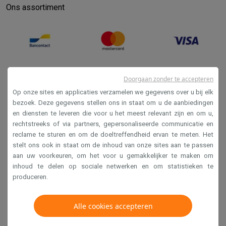
Ons assortiment
Doorgaan zonder te accepteren
Op onze sites en applicaties verzamelen we gegevens over u bij elk
bezoek. Deze gegevens stellen ons in staat om u de aanbiedingen
en diensten te leveren die voor u het meest relevant zijn en om u,
Verkoopsvoorwaarden
rechtstreeks of via partners, gepersonaliseerde communicatie en
reclame te sturen en om de doeltreffendheid ervan te meten. Het
Privacy
stelt ons ook in staat om de inhoud van onze sites aan te passen
Disclaimer
aan uw voorkeuren, om het voor u gemakkelijker te maken om
inhoud te delen op sociale netwerken en om statistieken te
Cookies
produceren.
Krëfel NV - Steenstraat 44 - Industriezone 4 "T Sas",
Alle cookies accepteren
1851 Humbeek, België
BTW BE 0400.673.544