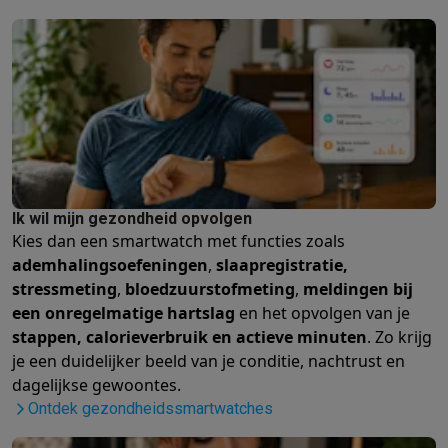
Solden
Alle soldendeals
Solden op groot elektro
Solden op klein
Acties
Deals van het moment
Promoties
Cashbacks
Solden
Black
Daarom Krëfel
Gratis levering
Laagste prijsgarantie
Persoonlijke
Installatie aan huis
Groot elektro installatie
Inbouw installatie
TV 
Betalingsmogelijkheden
Gift card
Ecocheques
Kopen op afbetal
Klantenservice
Herstelling van je toestel
Controleer jouw leveri
Groot elektro & inbouw
Vind jouw ideale wasmachine
Welke kook
Klein elektro
Beauty & gezondheid
Huishouden
Keuken
Meer...
Ik wil mijn gezondheid opvolgen
Beeld & Geluid
Kies jouw ideale TV
Een speaker voor elke situa
Kies dan een smartwatch met functies zoals
Sport & Ontspanning
Hoe kies je een smartwatch?
Hoe kies je 
ademhalingsoefeningen
,
slaapregistratie,
Outlet
stressmeting
,
bloedzuurstofmeting
,
meldingen bij
Outlet
Alle outlet deals
Outlet multimedia & telefonie
Outlet groo
een onregelmatige hartslag
en het opvolgen van je
stappen, calorieverbruik en actieve minuten
. Zo krijg
je een duidelijker beeld van je conditie, nachtrust en
dagelijkse gewoontes.
Ontdek gezondheidssmartwatches