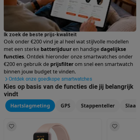
Ik zoek de beste prijs-kwaliteit
Ook onder €200 vind je al heel wat stijlvolle modellen
met een sterke
batterijduur
en handige
dagelijkse
functies
. Ontdek hieronder onze smartwatches onder
€200 en gebruik de
prijsfilter
om snel een smartwatch
binnen jouw budget te vinden.
Ontdek onze goedkope smartwatches
Kies op basis van de functies die jij belangrijk
vindt
Hartslagmeting
GPS
Stappenteller
Slaap