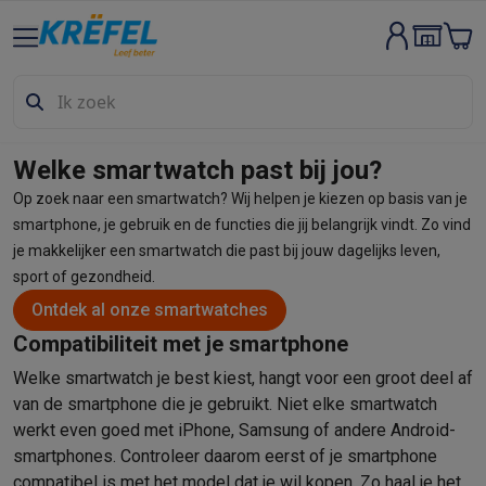
Groot elektro & inbouw
Wassen & drogen
Wasmachines
Droogkasten
Wasmachine en d
Vaatwassers
Vaatwassers
Inbouw vaatwassers
Vrijstaande va
Koelen & vriezen
Koelkasten
Inbouw koelkasten
Vrijstaande ko
Inbouwtoestellen
Inbouw vaatwassers
Inbouw ovens
Inbouw ko
Welke smartwatch past bij jou?
Ovens & microgolfovens
Ovens
Microgolfovens
Op zoek naar een smartwatch? Wij helpen je kiezen op basis van je
Kookplaten
Kookplaten
Inductiekookplaten
Keramische kookpla
smartphone, je gebruik en de functies die jij belangrijk vindt. Zo vind
Dampkappen
Dampkappen
je makkelijker een smartwatch die past bij jouw dagelijks leven,
Fornuizen
Fornuizen
Gemengde fornuizen
Elektrische fornuizen
sport of gezondheid.
Kleine inbouwtoestellen
Warmhoudlades
Espresso- & koffiema
Ontdek al onze smartwatches
Kleine keukenapparaten
Compatibiliteit met je smartphone
Koffie
Koffiemachines
Volautomatische koffiemachines
Espress
Ontbijt
Waterkokers
Broodroosters
Broodbakmachines
Snijmach
Welke smartwatch je best kiest, hangt voor een groot deel af
Frituren & grillen
Airfryers
Friteuses
Grills
TeppanYaki
Croque mon
van de smartphone die je gebruikt. Niet elke smartwatch
Robots & mixers
Keukenmachines
Keukenrobots
Mixers
Blende
werkt even goed met iPhone, Samsung of andere Android-
Koken & stomen
Multicookers
Rijst- en stoomkokers
Waterkoke
smartphones. Controleer daarom eerst of je smartphone
Fun cooking
Gourmet toestellen
Fondue
Raclette
TeppanYaki
Piz
compatibel is met het model dat je wil kopen. Zo haal je het