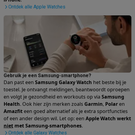
Ontdek alle Apple Watches
Mondhygiëne
Elektrische tandenborstels
Opzetborstels
Waterf
Scheren
Elektrische scheerapparaten
Baardtrimmers
Multigroo
Lichaamsontharing
IPL ontharing
Epilators
Ladyshaves
Beauty
Gelaatsverzorging
LED Maskers
Spiegels
Hand & voetve
Massage
Voetmassage
Massagestoelen
Nek & schoudermass
Gezondheid
Personenweegschalen
Bloeddrukmeters
Elektrosti
Voor de baby
Babyfoons
Borstkolven
Flessenwarmers
Aerosols
TV, audio & foto
TV & beamers
TV
TV's met soundbar
2026 TV
LG TV
Samsung TV
Randapparatuur TV
Soundbars
Home cinema
Versterkers
Medias
Gebruik je een Samsung-smartphone?
Dan past een
Samsung Galaxy Watch
het beste bij je
Hoofdtelefoons & oortjes
Koptelefoons
Draadloze koptelefoo
toestel. Je ontvangt meldingen, beantwoordt oproepen
Speakers
Speakers
Bluetooth speakers
Smart speakers
Party s
en volgt je gezondheid en workouts op via
Samsung
Muziek in huis
Radio's & wekkers
Platenspelers
Hifi-ketens
Health
. Ook hier zijn merken zoals
Garmin
,
Polar
en
Navigatie
Dashcams
GPS
Coyote
GPS accessoires
Amazfit
een goed alternatief als je extra sportfuncties
TV & audio accessoires
Steunen
Kabels
Draagbare mediaspele
of een ander design wil. Let op: een
Apple Watch werkt
Fototoestellen
Digitale camera's
Instant camera's
Canon camera'
niet
met Samsung-smartphones
.
Video
GoPro
Action cams
Drones
Camcorder
Ontdek alle Galaxy Watches