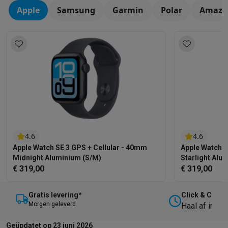
Apple
Samsung
Garmin
Polar
Amazfi
4.6
4.6
Apple Watch SE 3 GPS + Cellular - 40mm
Apple Watch S
Midnight Aluminium (S/M)
Starlight Alu
€ 319,00
€ 319,00
Gratis levering*
Click & Collec
M
orgen geleverd
Haal af in on
Geüpdatet op 23 juni 2026