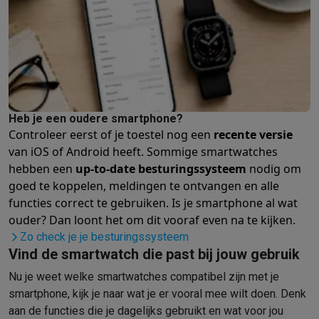
Gaming
PlayStation
PlayStation 5
PS5 games
PS4 games
Playstation co
Nintendo
Nintendo Switch 2
Nintendo Switch games
Nintendo Sw
Xbox
Xbox games
Xbox controllers
Xbox headsets
Xbox access
PC gaming
Gaming laptops
Gaming PC
Gaming monitors
Gaming
Gaming setup
Gaming headsets
Gaming microfoons
Gamingstoe
Smart home & devices
Heb je een oudere smartphone?
Smartwatches
Smartwatches
Activity Trackers
Bandjes
Opladers
Controleer eerst of je toestel nog een
recente versie
Mobiliteit
Elektrische steps
Dashcams
GPS
Coyote
Elektrische 
van iOS of Android heeft. Sommige smartwatches
Veiligheid & bescherming
Bewakingscamera's
Alarmsystemen
B
hebben een
up-to-date besturingssysteem
nodig om
Contactloos betalen
Betaalterminals
Accessoires SumUp
goed te koppelen, meldingen te ontvangen en alle
Omgeving & comfort
Verlichting
Plug & play zonnepanelen
Voice
functies correct te gebruiken. Is je smartphone al wat
Entertainment
Smart TV
Smart speakers
Google TV Streamer
App
ouder? Dan loont het om dit vooraf even na te kijken.
Keuken
Slimme koelkasten
Slimme vaatwassers
Slimme espre
Zo check je je besturingssysteem
Huishouden & gezondheid
Slimme wasmachines
Slimme droog
Vind de smartwatch die past bij jouw gebruik
Eco producten
Nu je weet welke smartwatches compatibel zijn met je
Ecocheques
smartphone, kijk je naar wat je er vooral mee wilt doen. Denk
Info ecocheques
Alle eco producten
Alle eco promoties
aan de functies die je dagelijks gebruikt en wat voor jou