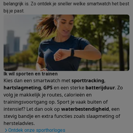
Refurbished
belangrijk is. Zo ontdek je sneller welke smartwatch het best
Refurbished smartphones
Refurbished tablets
Refurbished lap
bij je past.
Huishouden
Wasmachines met ecocheques
Droogkasten met ecocheques
Kleine keukentoestellen
Kleine keukentoestellen met ecocheques
Koffiemachines met
Grote keukentoestellen
Vaatwassers met ecocheques
Koelkasten met ecocheques
Die
Airco
Airco's met ecocheques
TV & audio
Ik wil sporten en trainen
Kies dan een smartwatch met
sporttracking
,
TV met ecocheques
Bluetooth speakers met ecocheques
Kopt
hartslagmeting
,
GPS
en een sterke
batterijduur
. Zo
Multimedia & telefonie
volg je makkelijk je routes, calorieën en
Smartphones met ecocheques
Tablets met ecocheques
Laptop
trainingsvoortgang op. Sport je vaak buiten of
Transport
intensief? Let dan ook op
waterbestendigheid
, een
Elektrische steps met ecocheques
stevig bandje en extra functies zoals slaapmeting of
Eco initiatieven
hersteladvies.
Impact
Energie besparen
Recycleer je oud elektro
Ontdek onze sporthorloges
Info & acties