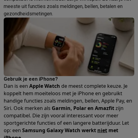
meeste uit functies zoals meldingen, bellen, betalen en
Barbecues
Elektrische barbecues
Houtskoolbarbecues
Gasbarb
gezondheidsmetingen.
Koude dranken
Juicers
Bruiswatermachines
Waterfilterkannen
Wa
Kookgerei
Pannen
Kookpotten
Keukenweegschalen
Vacuümtoest
Desserts
Wafelijzers
Ijsmachines
Pannenkoekenmakers
Divers
Smart garden
Binnentuin
Kruiden
Compost machines
Accessoire
Huishouden & airco
Stofzuigen
Stofzuigers
Robotstofzuigers
Steelstofzuigers
Sled
Robots
Robotstofzuigers
Dweilrobots
Robotmaaiers
Zwembadr
Schoonmaken
Vloerreinigers
Stoomreinigers
Tapijtreinigers
Hoge
Strijken
Stoomgenerators
Strijkijzers
Kledingstomers
Actieve str
Gebruik je een iPhone?
Naaien
Naaimachines
Accessoires
Dan is een
Apple Watch
de meest complete keuze. Je
Verkoelen
Mobiele airco’s
Aircoolers
Ventilators
Accessoires
koppelt hem moeiteloos met je iPhone en gebruikt
Luchtbehandeling
Luchtreinigers
Luchtbevochtigers
Luchtontvoc
handige functies zoals meldingen, bellen, Apple Pay, en
Verwarmen
Elektrische verwarming
Elektrische dekens
Siri. Ook merken als
Garmin, Polar en Amazfit
zijn
Wassen & drogen
Wasmachines
Droogkasten
Wasmachine en d
compatibel. Die zijn vooral interessant voor meer
Huisdieren
Automatische voerbak
Automatische kattenbak
Huis
sportgerichte functies of een langere batterijduur. Let
Beauty & gezondheid
op: een
Samsung Galaxy Watch werkt
niet
met
iPhone
.
Haarverzorging
Haardrogers
Stijltangen
Krultangen
Föhnborstels