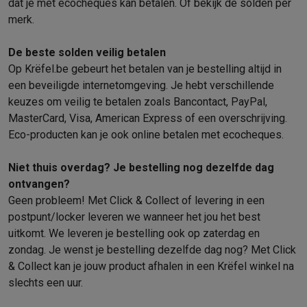
dat je met ecocheques kan betalen
. Of bekijk de
solden per
Mondhygiëne
Elektrische tandenborstels
Opzetborstels
Waterf
merk
.
Scheren
Elektrische scheerapparaten
Baardtrimmers
Multigroo
Lichaamsontharing
IPL ontharing
Epilators
Ladyshaves
De beste solden veilig betalen
Beauty
Gelaatsverzorging
LED Maskers
Spiegels
Hand & voetve
Op Krëfel.be gebeurt het betalen van je bestelling altijd in
Massage
Voetmassage
Massagestoelen
Nek & schoudermass
een beveiligde internetomgeving. Je hebt verschillende
Gezondheid
Personenweegschalen
Bloeddrukmeters
Elektrosti
keuzes om veilig te betalen zoals Bancontact, PayPal,
MasterCard, Visa, American Express of een overschrijving.
Voor de baby
Babyfoons
Borstkolven
Flessenwarmers
Aerosols
Eco-producten kan je ook online betalen met ecocheques.
TV, audio & foto
TV & beamers
TV
TV's met soundbar
2026 TV
LG TV
Samsung TV
Niet thuis overdag? Je bestelling nog dezelfde dag
Randapparatuur TV
Soundbars
Home cinema
Versterkers
Medias
ontvangen?
Hoofdtelefoons & oortjes
Koptelefoons
Draadloze koptelefoo
Geen probleem! Met Click & Collect of levering in een
Speakers
Speakers
Bluetooth speakers
Smart speakers
Party s
postpunt/locker leveren we wanneer het jou het best
Muziek in huis
Radio's & wekkers
Platenspelers
Hifi-ketens
uitkomt. We leveren je bestelling ook op zaterdag en
Navigatie
Dashcams
GPS
Coyote
GPS accessoires
zondag. Je wenst je bestelling dezelfde dag nog? Met Click
TV & audio accessoires
Steunen
Kabels
Draagbare mediaspele
& Collect kan je jouw product afhalen in een Krëfel winkel na
Fototoestellen
Digitale camera's
Instant camera's
Canon camera'
slechts een uur.
Video
GoPro
Action cams
Drones
Camcorder