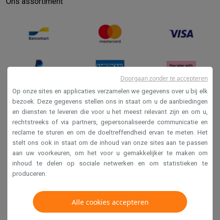
Ons assortiment
Doorgaan zonder te accepteren
Op onze sites en applicaties verzamelen we gegevens over u bij elk
bezoek. Deze gegevens stellen ons in staat om u de aanbiedingen
en diensten te leveren die voor u het meest relevant zijn en om u,
Verkoopsvoorwaarden
rechtstreeks of via partners, gepersonaliseerde communicatie en
Privacy
reclame te sturen en om de doeltreffendheid ervan te meten. Het
stelt ons ook in staat om de inhoud van onze sites aan te passen
Disclaimer
aan uw voorkeuren, om het voor u gemakkelijker te maken om
Cookies
inhoud te delen op sociale netwerken en om statistieken te
produceren.
Krëfel NV - Steenstraat 44 - Industriezone 4 "T Sas",
1851 Humbeek, België
Alle cookies accepteren
BTW BE 0400.673.544