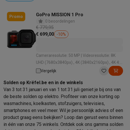
Barbecues
Elektrische barbecues
Houtskoolbarbecues
Gasbarb
Koude dranken
Juicers
Bruiswatermachines
Waterfilterkannen
Wa
GoPro MISSION 1 Pro
Promo
Kookgerei
Pannen
Kookpotten
Keukenweegschalen
Vacuümtoest
0 beoordelingen
€ 779,95
Desserts
Wafelijzers
Ijsmachines
Pannenkoekenmakers
Divers
€ 699,00
-
10
%
Smart garden
Binnentuin
Kruiden
Compost machines
Accessoire
Huishouden & airco
Stofzuigen
Stofzuigers
Robotstofzuigers
Steelstofzuigers
Sled
Cameraresolutie: 50 MP | Videoresolutie: 8K
Robots
Robotstofzuigers
Dweilrobots
Robotmaaiers
Zwembadr
UHD (7680x3840px) , 4K (3840x2160px) , 4K 4:3
Schoonmaken
Vloerreinigers
Stoomreinigers
Tapijtreinigers
Hoge
(3840x2880px) , 8K (7680x4320px) | Autonomie
Vergelijk
Strijken
Stoomgenerators
Strijkijzers
Kledingstomers
Actieve str
batterij (u): 5 u | Type USB-aansluiting: C
Naaien
Naaimachines
Accessoires
Solden op Krëfel.be en in de winkels
Verkoelen
Mobiele airco’s
Aircoolers
Ventilators
Accessoires
Van 3 tot 31 januari en van 1 tot 31 juli geniet je bij ons van
Luchtbehandeling
Luchtreinigers
Luchtbevochtigers
Luchtontvoc
de beste solden op elektro. Profiteer van onze korting op
Verwarmen
Elektrische verwarming
Elektrische dekens
wasmachines, koelkasten, stofzuigers, televisies,
Wassen & drogen
Wasmachines
Droogkasten
Wasmachine en d
smartphones en veel meer. Wil je persoonlijk advies of een
Huisdieren
Automatische voerbak
Automatische kattenbak
Huis
product graag eens bekijken? Loop dan gerust eens binnen
Beauty & gezondheid
in één van onze 75 winkels. Ontdek ook ons
gamma solden
Haarverzorging
Haardrogers
Stijltangen
Krultangen
Föhnborstels