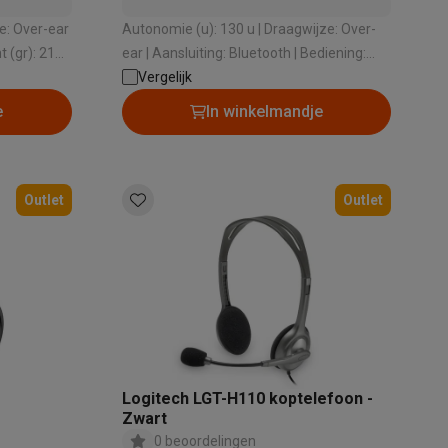
e: Over-ear
Autonomie (u): 130 u | Draagwijze: Over-
ear | Aansluiting: Bluetooth | Bediening:
Bedieningstoetsen
Vergelijk
e
In winkelmandje
Outlet
Outlet
Thermometers
Accessoires
Logitech LGT-H110 koptelefoon -
Zwart
0 beoordelingen