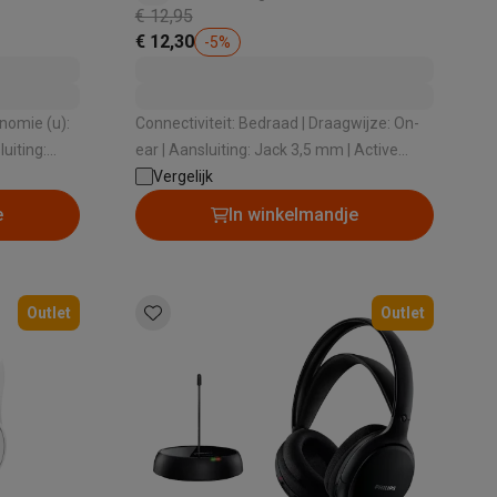
€ 12,95
€ 12,30
-
5
%
alaxy Fold8
Connectiviteit: Bedraad | Draagwijze: On-
ear | Aansluiting: Jack 3,5 mm | Active
alaxy Flip8 & Fold8 (Ultra) hoesjes
Noise cancelling: Nee
Vergelijk
e
In winkelmandje
Outlet
Outlet
lers