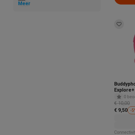
Meer
Buddyph
Explore+
0 beo
€ 10,00
€ 9,50
-
5
Connectiviteit: Be