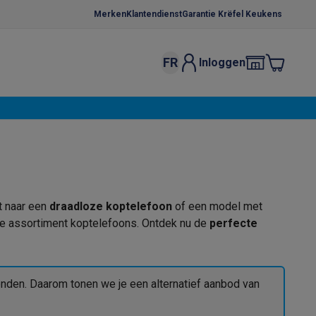
Merken
Klantendienst
Garantie Krëfel Keukens
FR
Inloggen
kels
Droogrekken
s
 microgolfovens
Inbouw wasmachines
ten
t naar een
draadloze koptelefoon
of een model met
reide assortiment koptelefoons. Ontdek nu de
perfecte
o
Koffiezetapparaten
Koffie, capsules & pads
Accessoires
nden. Daarom tonen we je een alternatief aanbod van