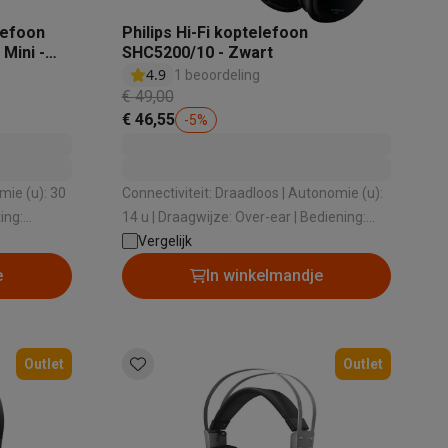
lefoon
Philips Hi-Fi koptelefoon
Mini -
SHC5200/10 - Zwart
4.9
1 beoordeling
tion accessoires
€ 49,00
 accessoires
€ 46,55
-
5
%
Racing
Smartphone gaming controllers
Accessoires
Connectiviteit: Draadloos | Autonomie (u):
14 u | Draagwijze: Over-ear | Bediening:
Bedieningstoetsen
Vergelijk
e
In winkelmandje
s & GPS trackers
Outlet
Outlet
 personenweegschalen
Slimme elektrische tandenborstels
Babyf