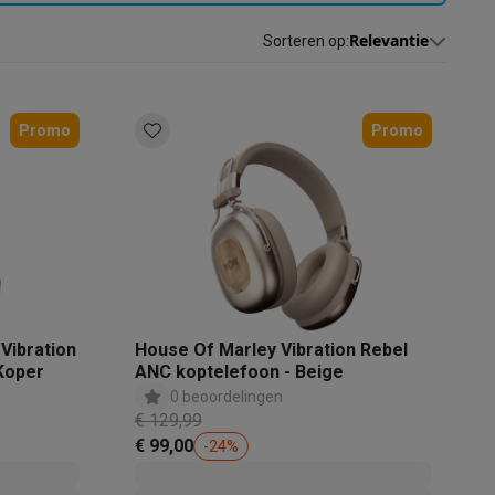
Relevantie
Sorteren op
:
Promo
Promo
akken
Accessoires
Vibration
House Of Marley Vibration Rebel
Koper
ANC koptelefoon - Beige
0 beoordelingen
€ 129,99
€ 99,00
-
24
%
kels
Droogrekken