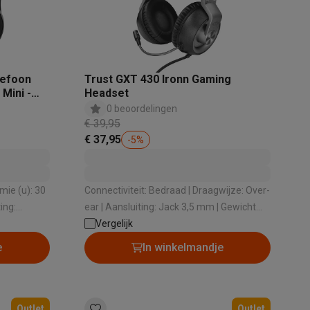
lefoon
Trust GXT 430 Ironn Gaming
elstofzuigers met ecocheques
Sledestofzuigers met ecochequ
Mini -
Headset
0 beoordelingen
€ 39,95
erkannen
Keukenaccessoires met ecocheques
€ 37,95
-
5
%
en met ecocheques
Dampkappen met ecocheques
Kookplaten me
Connectiviteit: Bedraad | Draagwijze: Over-
ear | Aansluiting: Jack 3,5 mm | Gewicht
(gr): 375 gr | Lengte kabel (m): 1 m
Vergelijk
elers met ecocheques
e
In winkelmandje
et ecocheques
Inkt en papier met ecocheques
Outlet
Outlet