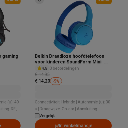
s gaming
Belkin Draadloze hoofdtelefoon
teKt
voor kinderen SoundForm Mini -
Blauw
4.8
3 beoordelingen
€ 14,95
€ 14,20
-
5
%
ires
Connectiviteit: Hybride | Autonomie (u): 30
u | Draagwijze: On-ear | Aansluiting:
57 gr
Bluetooth , Jack 3,5 mm | Active Noise
Vergelijk
cancelling: Nee
e
In winkelmandje