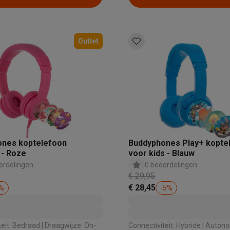
Outlet
ones koptelefoon
Buddyphones Play+ kopte
 - Roze
voor kids - Blauw
ordelingen
0 beoordelingen
€ 29,95
€ 28,45
%
-
5
%
draad | Draagwijze: On-
Connectiviteit: Hybride | Autonomie (u): 20