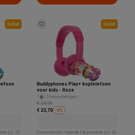
Outlet
Outlet
lefoon
Buddyphones Play+ koptelefoon
voor kids - Roze
0 beoordelingen
€ 24,95
€ 23,70
-
5
%
Connectiviteit: Hybride | Autonomie (u): 20