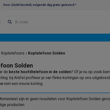
Voor 22u00 besteld, volgende dag gratis geleverd.*
en droogkast sets
Was-droogcombinaties
Tussenkaders en sok
e vaatwassers
e koelkasten
Amerikaanse koelkasten
Wijnkoelkasten
Diepvriezer
w koelkasten
Inbouw diepvriezers
Inbouw wijnkoelkasten
Inbouw
Koptelefoons
Koptelefoon Solden
kplaten
Gas kookplaten
Kookplaten met afzuiging
Pannen
Kookpot
efoon Solden
ar de
beste hoofdtelefoon in de solden
? Of je nu op zoek ben
izen
Gasfornuizen
lling: bij Krëfel profiteer je van flinke kortingen op ons uitgeb
iemachines
on
met een mooie korting.
ressomachines
Capsule- & padsmachines
Nespresso
Dolce Gust
machines
Juicers
Eierkokers
Yoghurtmachines
Accessoires
omenteel zijn er geen resultaten voor Koptelefoon Solden gevo
 monsieur machines
Accessoires
dige producten.