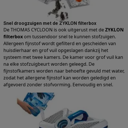
Info & acties
Solden
Alle soldendeals
Solden op groot elektro
Solden op klein
Acties
Deals van het moment
Promoties
Cashbacks
Solden
Black
Snel droogzuigen met de ZYKLON filterbox
Daarom Krëfel
Gratis levering
Laagste prijsgarantie
Persoonlijke
De THOMAS CYCLOON is ook uitgerust met de
ZYKLON
Installatie aan huis
Groot elektro installatie
Inbouw installatie
TV 
filterbox
om tussendoor snel te kunnen stofzuigen.
Betalingsmogelijkheden
Gift card
Ecocheques
Kopen op afbetal
Allergeen fijnstof wordt gefilterd en gescheiden van
Klantenservice
Herstelling van je toestel
Controleer jouw leveri
huisdierhaar en grof vuil opgeslagen dankzij het
Groot elektro & inbouw
Vind jouw ideale wasmachine
Welke kook
systeem met twee kamers. De kamer voor grof vuil kan
Klein elektro
Beauty & gezondheid
Huishouden
Keuken
Meer...
na elke stofzuigbeurt worden geleegd. De
Beeld & Geluid
Kies jouw ideale TV
Een speaker voor elke situa
fijnstofkamers worden naar behoefte gevuld met water,
Sport & Ontspanning
Hoe kies je een smartwatch?
Hoe kies je 
zodat het allergene fijnstof kan worden geledigd en
afgevoerd zonder stofvorming. Eenvoudig en snel.
Outlet
Outlet
Alle outlet deals
Outlet multimedia & telefonie
Outlet groo