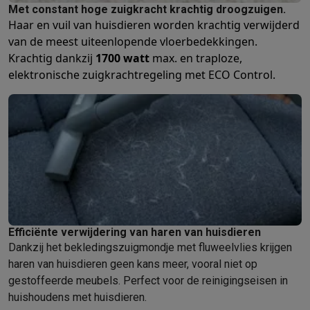
Foto accessoires
Cameratassen
Flitsers & filters
SD-kaarten
Sta
Met constant hoge zuigkracht krachtig droogzuigen.
Telefonie & smartwatches
Haar en vuil van huisdieren worden krachtig verwijderd
GSM's
Smartphones
Apple iPhone
Samsung smartphones
GSM’s
van de meest uiteenlopende vloerbedekkingen.
Refurbished
Refurbished smartphones
BuyBack
Krachtig dankzij
1700 watt
max. en traploze,
GSM bescherming
iPhone hoesjes
Samsung hoesjes
Alle hoesj
elektronische zuigkrachtregeling met ECO Control.
Smartwatches
Smartwatches
Activity Trackers
Bandjes
Opladers
GSM opladers
Opladers en kabels
Draadloze opladers
USB-C k
GSM accessoires
AirTags & GPS trackers
Draadloze oortjes
GS
Vaste telefoons
Vaste telefoons
Walkie talkies
Babyfoons
Computers & tablets
Computers
Laptops
Gaming laptops
Apple MacBook
Windows la
Randapparatuur IT
Muizen
Toetsenborden
Webcams
PC speaker
Tablets & e-readers
Tablets
Apple iPad
Samsung Galaxy Tab
Tab
Printen
Printers
Inktpatronen & papier
Cricut
Efficiënte verwijdering van haren van huisdieren
Netwerk & wifi
Routers & access points
Powerline & Wi-Fi adap
Dankzij het bekledingszuigmondje met fluweelvlies krijgen
Geheugen & opslag
Externe harde schijven
SSD
USB-sticks
SD-k
haren van huisdieren geen kans meer, vooral niet op
Software
Windows & Microsoft Office
Anti-Virus
Overige softwa
gestoffeerde meubels. Perfect voor de reinigingseisen in
Toebehoren IT
Opladers & kabels
Tassen & sleeves
Steunen
Mu
huishoudens met huisdieren.