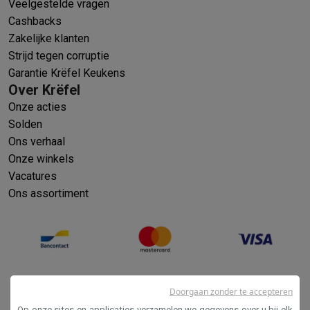
Veelgestelde vragen
Cashbacks
Zakelijke klanten
Strijd tegen corruptie
Garantie Krëfel Keukens
Over Krëfel
Onze acties
Solden
Ons verhaal
Onze winkels
Vacatures
Ons assortiment
Doorgaan zonder te accepteren
Op onze sites en applicaties verzamelen we gegevens over u bij elk