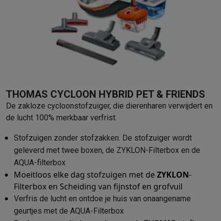
Barbecues
Elektrische barbecues
Houtskoolbarbecues
Gasbarb
Koude dranken
Juicers
Bruiswatermachines
Waterfilterkannen
Wa
Kookgerei
Pannen
Kookpotten
Keukenweegschalen
Vacuümtoest
Desserts
Wafelijzers
Ijsmachines
Pannenkoekenmakers
Divers
Smart garden
Binnentuin
Kruiden
Compost machines
Accessoire
Huishouden & airco
Stofzuigen
Stofzuigers
Robotstofzuigers
Steelstofzuigers
Sled
THOMAS CYCLOON HYBRID PET & FRIENDS
Robots
Robotstofzuigers
Dweilrobots
Robotmaaiers
Zwembadr
De zakloze cycloonstofzuiger, die dierenharen verwijdert en
Schoonmaken
Vloerreinigers
Stoomreinigers
Tapijtreinigers
Hoge
de lucht 100% merkbaar verfrist.
Strijken
Stoomgenerators
Strijkijzers
Kledingstomers
Actieve str
Naaien
Naaimachines
Accessoires
Stofzuigen zonder stofzakken. De stofzuiger wordt
Verkoelen
Mobiele airco’s
Aircoolers
Ventilators
Accessoires
geleverd met twee boxen, de ZYKLON-Filterbox en de
Luchtbehandeling
Luchtreinigers
Luchtbevochtigers
Luchtontvoc
AQUA-filterbox
Verwarmen
Elektrische verwarming
Elektrische dekens
Moeitloos elke dag stofzuigen met de
ZYKLON
-
Wassen & drogen
Wasmachines
Droogkasten
Wasmachine en d
Filterbox en Scheiding van fijnstof en grofvuil
Huisdieren
Automatische voerbak
Automatische kattenbak
Huis
Verfris de lucht en ontdoe je huis van onaangename
Beauty & gezondheid
geurtjes met de AQUA-Filterbox
Haarverzorging
Haardrogers
Stijltangen
Krultangen
Föhnborstels