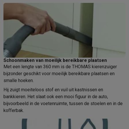
Gaming
PlayStation
PlayStation 5
PS5 games
PS4 games
Playstation co
Nintendo
Nintendo Switch 2
Nintendo Switch games
Nintendo Sw
Xbox
Xbox games
Xbox controllers
Xbox headsets
Xbox access
PC gaming
Gaming laptops
Gaming PC
Gaming monitors
Gaming
Gaming setup
Gaming headsets
Gaming microfoons
Gamingstoe
Gaming consoles
Smart home & devices
Smartwatches
Smartwatches
Activity Trackers
Bandjes
Opladers
Schoonmaken van moeilijk bereikbare plaatsen
Mobiliteit
Elektrische steps
Dashcams
GPS
Coyote
Elektrische 
Met een lengte van 360 mm is de THOMAS kierenzuiger
Veiligheid & bescherming
Bewakingscamera's
Alarmsystemen
B
bijzonder geschikt voor moeilijk bereikbare plaatsen en
Contactloos betalen
Betaalterminals
Accessoires SumUp
smalle hoeken.
Omgeving & comfort
Verlichting
Plug & play zonnepanelen
Voice
Hij zuigt moeiteloos stof en vuil uit kastnissen en
Entertainment
Smart TV
Smart speakers
Google TV Streamer
App
bankkieren. Het slaat ook een mooi figuur in de auto,
Keuken
Slimme koelkasten
Slimme vaatwassers
Slimme espre
bijvoorbeeld in de voetenruimte, tussen de stoelen en in de
Huishouden & gezondheid
Slimme wasmachines
Slimme droog
kofferbak.
Eco producten
Ecocheques