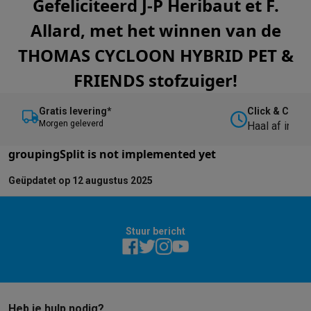
Gefeliciteerd J-P Heribaut et F.
Allard, met het winnen van de
THOMAS CYCLOON HYBRID PET &
FRIENDS stofzuiger!
Gratis levering*
Click & Collec
M
orgen geleverd
Haal af in on
groupingSplit
is not implemented yet
Geüpdatet op 12 augustus 2025
Stuur bericht
Heb je hulp nodig?