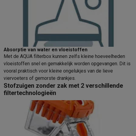
Info ecocheques
Alle eco producten
Alle eco promoties
Refurbished
Refurbished smartphones
Refurbished tablets
Refurbished lap
Huishouden
Wasmachines met ecocheques
Droogkasten met ecocheques
Kleine keukentoestellen
Kleine keukentoestellen met ecocheques
Koffiemachines met
Absorptie van water en vloeistoffen
Grote keukentoestellen
Met de AQUA filterbox kunnen zelfs kleine hoeveelheden
Vaatwassers met ecocheques
Koelkasten met ecocheques
Die
vloeistoffen snel en gemakkelijk worden opgevangen. Dit is
Airco
vooral praktisch voor kleine ongelukjes van de lieve
Airco's met ecocheques
viervoeters of gemorste drankjes.
TV & audio
Stofzuigen zonder zak met 2 verschillende
TV met ecocheques
Bluetooth speakers met ecocheques
Kopt
filtertechnologieën
Multimedia & telefonie
Smartphones met ecocheques
Tablets met ecocheques
Laptop
Transport
Elektrische steps met ecocheques
Eco initiatieven
Impact
Energie besparen
Recycleer je oud elektro