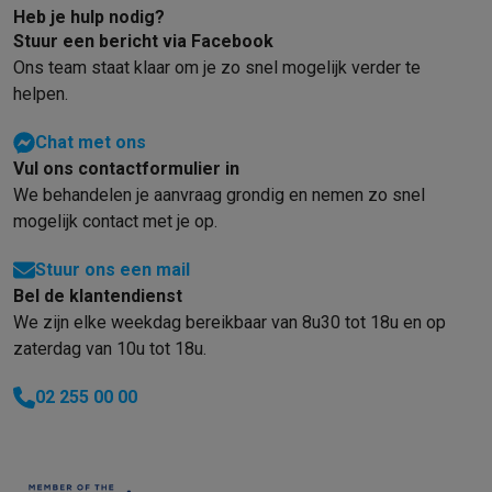
Gaming
Heb je hulp nodig?
PlayStation
PlayStation 5
PS5 games
PS4 games
Playstation co
Stuur een bericht via Facebook
Nintendo
Nintendo Switch 2
Nintendo Switch games
Nintendo Sw
Ons team staat klaar om je zo snel mogelijk verder te
Xbox
Xbox games
Xbox controllers
Xbox headsets
Xbox access
helpen.
PC gaming
Gaming laptops
Gaming PC
Gaming monitors
Gaming
Gaming setup
Gaming headsets
Gaming microfoons
Gamingstoe
Chat met ons
Smart home & devices
Vul ons contactformulier in
Smartwatches
Smartwatches
Activity Trackers
Bandjes
Opladers
We behandelen je aanvraag grondig en nemen zo snel
mogelijk contact met je op.
Mobiliteit
Elektrische steps
Dashcams
GPS
Coyote
Elektrische 
Veiligheid & bescherming
Bewakingscamera's
Alarmsystemen
B
Stuur ons een mail
Contactloos betalen
Betaalterminals
Accessoires SumUp
Bel de klantendienst
Omgeving & comfort
Verlichting
Plug & play zonnepanelen
Voice
We zijn elke weekdag bereikbaar van 8u30 tot 18u en op
Entertainment
Smart TV
Smart speakers
Google TV Streamer
App
zaterdag van 10u tot 18u.
Keuken
Slimme koelkasten
Slimme vaatwassers
Slimme espre
Huishouden & gezondheid
Slimme wasmachines
Slimme droog
02 255 00 00
Eco producten
Ecocheques
Info ecocheques
Alle eco producten
Alle eco promoties