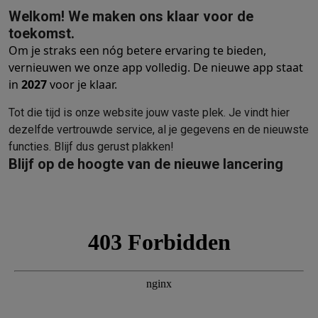
Welkom! We maken ons klaar voor de
Barbecues
Elektrische barbecues
Houtskoolbarbecues
Gasbarb
toekomst.
Koude dranken
Juicers
Bruiswatermachines
Waterfilterkannen
Wa
Om je straks een nóg betere ervaring te bieden,
Kookgerei
Pannen
Kookpotten
Keukenweegschalen
Vacuümtoest
vernieuwen we onze app volledig. De nieuwe app staat
Desserts
Wafelijzers
Ijsmachines
Pannenkoekenmakers
Divers
in
2027
voor je klaar.
Smart garden
Binnentuin
Kruiden
Compost machines
Accessoire
Huishouden & airco
Tot die tijd is onze website jouw vaste plek. Je vindt hier
Stofzuigen
Stofzuigers
Robotstofzuigers
Steelstofzuigers
Sled
dezelfde vertrouwde service, al je gegevens en de nieuwste
Robots
Robotstofzuigers
Dweilrobots
Robotmaaiers
Zwembadr
functies. Blijf dus gerust plakken!
Schoonmaken
Vloerreinigers
Stoomreinigers
Tapijtreinigers
Hoge
Blijf op de hoogte van de nieuwe lancering
Strijken
Stoomgenerators
Strijkijzers
Kledingstomers
Actieve str
Naaien
Naaimachines
Accessoires
Verkoelen
Mobiele airco’s
Aircoolers
Ventilators
Accessoires
Luchtbehandeling
Luchtreinigers
Luchtbevochtigers
Luchtontvoc
Verwarmen
Elektrische verwarming
Elektrische dekens
Wassen & drogen
Wasmachines
Droogkasten
Wasmachine en d
Huisdieren
Automatische voerbak
Automatische kattenbak
Huis
Beauty & gezondheid
Haarverzorging
Haardrogers
Stijltangen
Krultangen
Föhnborstels