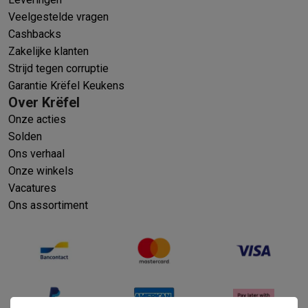
Veelgestelde vragen
Cashbacks
Zakelijke klanten
Strijd tegen corruptie
Garantie Krëfel Keukens
Over Krëfel
Onze acties
Solden
Ons verhaal
Onze winkels
Vacatures
Ons assortiment