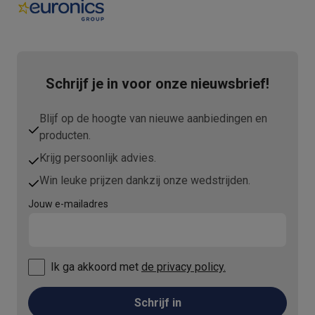
Refurbished
Refurbished smartphones
Refurbished tablets
Refurbished lap
Huishouden
Wasmachines met ecocheques
Droogkasten met ecocheques
Kleine keukentoestellen
Schrijf je in voor onze nieuwsbrief!
Kleine keukentoestellen met ecocheques
Koffiemachines met
Grote keukentoestellen
Blijf op de hoogte van nieuwe aanbiedingen en
Vaatwassers met ecocheques
Koelkasten met ecocheques
Die
producten.
Airco
Airco's met ecocheques
Krijg persoonlijk advies.
TV & audio
Win leuke prijzen dankzij onze wedstrijden.
TV met ecocheques
Bluetooth speakers met ecocheques
Kopt
Jouw e-mailadres
Multimedia & telefonie
Smartphones met ecocheques
Tablets met ecocheques
Laptop
Transport
Elektrische steps met ecocheques
Ik ga akkoord met
de privacy policy.
Eco initiatieven
Impact
Energie besparen
Recycleer je oud elektro
Schrijf in
Info & acties