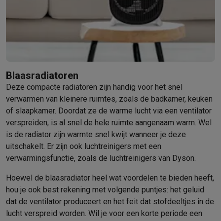
Barbecues
Elektrische barbecues
Houtskoolbarbecues
Gasbarb
Koude dranken
Juicers
Bruiswatermachines
Waterfilterkannen
Wa
Kookgerei
Pannen
Kookpotten
Keukenweegschalen
Vacuümtoest
Desserts
Wafelijzers
Ijsmachines
Pannenkoekenmakers
Divers
Smart garden
Binnentuin
Kruiden
Compost machines
Accessoire
Huishouden & airco
Blaasradiatoren
Stofzuigen
Stofzuigers
Robotstofzuigers
Steelstofzuigers
Sled
Deze compacte radiatoren zijn handig voor het snel
Robots
Robotstofzuigers
Dweilrobots
Robotmaaiers
Zwembadr
verwarmen van kleinere ruimtes, zoals de badkamer, keuken
Schoonmaken
Vloerreinigers
Stoomreinigers
Tapijtreinigers
Hoge
of slaapkamer. Doordat ze de warme lucht via een ventilator
Strijken
Stoomgenerators
Strijkijzers
Kledingstomers
Actieve str
verspreiden, is al snel de hele ruimte aangenaam warm. Wel
Naaien
Naaimachines
Accessoires
is de radiator zijn warmte snel kwijt wanneer je deze
Verkoelen
Mobiele airco’s
Aircoolers
Ventilators
Accessoires
uitschakelt. Er zijn ook luchtreinigers met een
verwarmingsfunctie, zoals de luchtreinigers van Dyson.
Luchtbehandeling
Luchtreinigers
Luchtbevochtigers
Luchtontvoc
Verwarmen
Elektrische verwarming
Elektrische dekens
Hoewel de blaasradiator heel wat voordelen te bieden heeft,
Wassen & drogen
Wasmachines
Droogkasten
Wasmachine en d
hou je ook best rekening met volgende puntjes: het geluid
Huisdieren
Automatische voerbak
Automatische kattenbak
Huis
dat de ventilator produceert en het feit dat stofdeeltjes in de
Beauty & gezondheid
lucht verspreid worden. Wil je voor een korte periode een
Haarverzorging
Haardrogers
Stijltangen
Krultangen
Föhnborstels