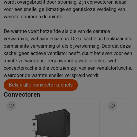
wordt overgebracht door stroming, zijn convectoren ideaal
Solden
Alle soldendeals
Solden op groot elektro
Solden op klein
voor een snelle, gelijkmatige en geruisloze verdeling van
Acties
Deals van het moment
Promoties
Cashbacks
Solden
Black
warmte doorheen de ruimte.
Daarom Krëfel
Gratis levering
Laagste prijsgarantie
Persoonlijke
Installatie aan huis
Groot elektro installatie
Inbouw installatie
TV 
De warmte voelt hetzelfde als die van de centrale
Betalingsmogelijkheden
Gift card
Ecocheques
Kopen op afbetal
verwarming, wat aangenaam is. Deze kachel is bruikbaar als
Klantenservice
Herstelling van je toestel
Controleer jouw leveri
permanente verwarming of als bijverwarming. Doordat deze
Groot elektro & inbouw
Vind jouw ideale wasmachine
Welke kook
kachel geen actieve ventilator heeft, duurt het even voor een
Klein elektro
Beauty & gezondheid
Huishouden
Keuken
Meer...
ruimte verwarmd is. Tegenwoordig vind je echter wel
Beeld & Geluid
Kies jouw ideale TV
Een speaker voor elke situa
convectorkachels die voorzien zijn van een ventilatorfunctie,
Sport & Ontspanning
Hoe kies je een smartwatch?
Hoe kies je 
waardoor de warmte sneller verspreid wordt.
Outlet
Bekijk alle convectorkachels
Outlet
Alle outlet deals
Outlet multimedia & telefonie
Outlet groo
Convectoren