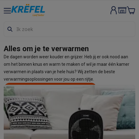
Groot elektro & inbouw
Wassen & drogen
Wasmachines
Droogkasten
Wasmachine en d
Vaatwassers
Vaatwassers
Inbouw vaatwassers
Vrijstaande va
Koelen & vriezen
Koelkasten
Inbouw koelkasten
Vrijstaande ko
Inbouwtoestellen
Inbouw vaatwassers
Inbouw ovens
Inbouw ko
Alles om je te verwarmen
Ovens & microgolfovens
Ovens
Microgolfovens
De dagen worden weer kouder en grijzer. Heb jij er ook nood aan
Kookplaten
Kookplaten
Inductiekookplaten
Keramische kookpla
om het binnen knus en warm te maken of wil je maar één kamer
Dampkappen
Dampkappen
verwarmen in plaats van je hele huis? Wij zetten de beste
Fornuizen
Fornuizen
Gemengde fornuizen
Elektrische fornuizen
verwarmingsoplossingen voor jou op een rijtje.
Kleine inbouwtoestellen
Warmhoudlades
Espresso- & koffiema
Bekijk alle elektrische verwarmingen
Deel
Kleine keukenapparaten
Koffie
Koffiemachines
Volautomatische koffiemachines
Espress
Ontbijt
Waterkokers
Broodroosters
Broodbakmachines
Snijmach
Frituren & grillen
Airfryers
Friteuses
Grills
TeppanYaki
Croque mon
Robots & mixers
Keukenmachines
Keukenrobots
Mixers
Blende
Koken & stomen
Multicookers
Rijst- en stoomkokers
Waterkoke
Fun cooking
Gourmet toestellen
Fondue
Raclette
TeppanYaki
Piz