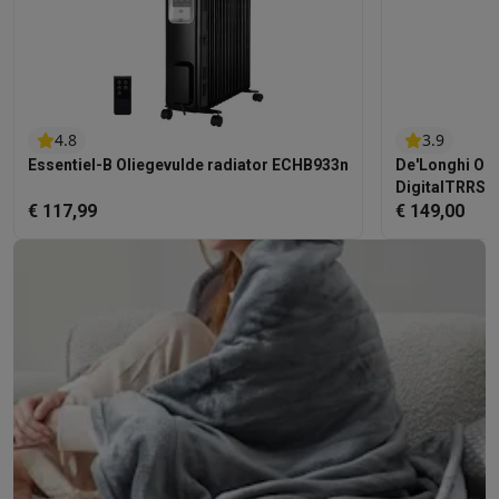
4.8
3.9
Essentiel-B Oliegevulde radiator ECHB933n
De'Longhi Oli
DigitalTRRS0
€ 117,99
€ 149,00