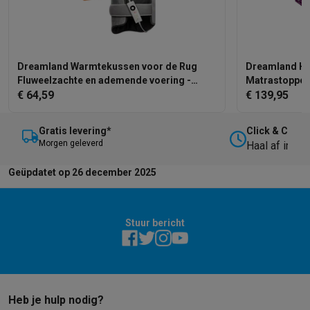
Dreamland Warmtekussen voor de Rug
Dreamland Hy
Fluweelzachte en ademende voering -
Matrastopper
BACK
€ 64,59
€ 139,95
Gratis levering*
Click & Collec
M
orgen geleverd
Haal af in on
Geüpdatet op 26 december 2025
Stuur bericht
Heb je hulp nodig?