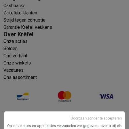
Cashbacks
Zakelijke klanten
Strijd tegen corruptie
Garantie Krëfel Keukens
Over Krëfel
Onze acties
Solden
Ons verhaal
Onze winkels
Vacatures
Ons assortiment
Doorgaan zonder te accepteren
Op onze sites en applicaties verzamelen we gegevens over u bij elk