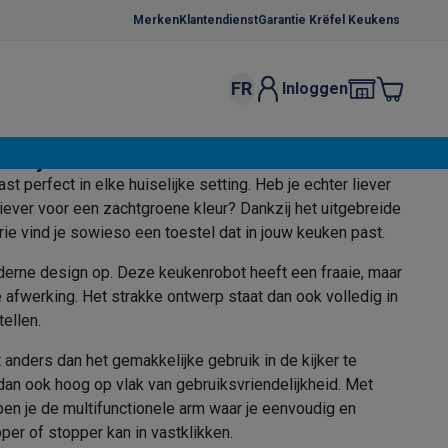
Merken
Klantendienst
Garantie Krëfel Keukens
FR
Inloggen
kels
Droogrekken
delijkheid
s
ast perfect in elke huiselijke setting. Heb je echter liever
 microgolfovens
Inbouw wasmachines
liever voor een zachtgroene kleur? Dankzij het uitgebreide
e vind je sowieso een toestel dat in jouw keuken past.
ten
derne design op. Deze keukenrobot heeft een fraaie, maar
 afwerking. Het strakke ontwerp staat dan ook volledig in
tellen.
 anders dan het gemakkelijke gebruik in de kijker te
o
Koffiezetapparaten
Koffie, capsules & pads
Accessoires
n ook hoog op vlak van gebruiksvriendelijkheid. Met
en je de multifunctionele arm waar je eenvoudig en
er of stopper kan in vastklikken.