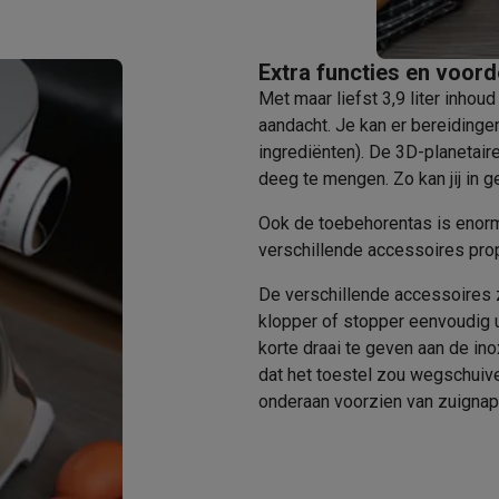
Huisdierverzorging
GPS trackers dieren
tels
Multistylers
Krulspelden
Extra functies en voord
terflossers
Met maar liefst 3,9 liter inh
groomers
Tondeuses
Scheerkoppen
Accessoires
aandacht. Je kan er bereiding
ingrediënten). De 3D-planetair
etverzorging
Accessoires
deeg te mengen. Zo kan jij in g
massage
Massage guns
Ook de toebehorentas is enorm
rostimulatie apparaten
Bloedcirculatie apparaten
Infraroodlampen
verschillende accessoires pro
sols
Luchtbevochtigers
De verschillende accessoires z
g TV
TCL TV
TV steunen
Beamers
klopper of stopper eenvoudig u
diastreamers
DVD & Blu-Ray spelers
korte draai te geven aan de in
efoons
Oortjes
Draadloze oortjes
Sportoortjes
dat het toestel zou wegschuive
ty speakers
onderaan voorzien van zuignap
s
pelers
Audio accessoires