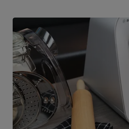
Software
Windows & Microsoft Office
Anti-Virus
Overige s
Toebehoren IT
Opladers & kabels
Tassen & sleeves
Steune
Gaming
PlayStation
PlayStation 5
PS5 games
PS4 games
Playstati
Nintendo
Nintendo Switch 2
Nintendo Switch games
Ninten
Xbox
Xbox games
Xbox controllers
Xbox headsets
Xbox ac
PC gaming
Gaming laptops
Gaming PC
Gaming monitors
Gam
Gaming setup
Gaming headsets
Gaming microfoons
Gaming
Gaming consoles
Smart home & devices
Smartwatches
Smartwatches
Activity Trackers
Bandjes
Opla
Mobiliteit
Elektrische steps
Dashcams
GPS
Coyote
Elektris
Veiligheid & bescherming
Bewakingscamera's
Alarmsyste
Contactloos betalen
Betaalterminals
Accessoires SumUp
Omgeving & comfort
Verlichting
Plug & play zonnepanelen
Entertainment
Smart TV
Smart speakers
Google TV Streame
Keuken
Slimme koelkasten
Slimme vaatwassers
Slimme e
Huishouden & gezondheid
Slimme wasmachines
Slimme d