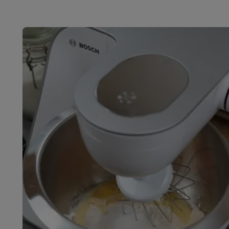
Huisdieren
Automatische voerbak
Automatische kattenbak
Beauty & gezondheid
Haarverzorging
Haardrogers
Stijltangen
Krultangen
Föhnbors
Mondhygiëne
Elektrische tandenborstels
Opzetborstels
Wa
Scheren
Elektrische scheerapparaten
Baardtrimmers
Multi
Lichaamsontharing
IPL ontharing
Epilators
Ladyshaves
Beauty
Gelaatsverzorging
LED Maskers
Spiegels
Hand & vo
Massage
Voetmassage
Massagestoelen
Nek & schouder
Gezondheid
Personenweegschalen
Bloeddrukmeters
Elekt
Voor de baby
Babyfoons
Borstkolven
Flessenwarmers
Aero
TV, audio & foto
TV & beamers
TV
TV's met soundbar
2026 TV
LG TV
Samsun
Randapparatuur TV
Soundbars
Home cinema
Versterkers
Me
Hoofdtelefoons & oortjes
Koptelefoons
Draadloze koptel
Speakers
Speakers
Bluetooth speakers
Smart speakers
Par
Muziek in huis
Radio's & wekkers
Platenspelers
Hifi-keten
Navigatie
Dashcams
GPS
Coyote
GPS accessoires
TV & audio accessoires
Steunen
Kabels
Draagbare medias