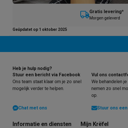
Eco producten
Ecocheques
Gratis levering*
Info ecocheques
Alle eco producten
Alle eco promoties
M
orgen geleverd
Refurbished
Geüpdatet op 1 oktober 2025
Refurbished smartphones
Refurbished tablets
Refurbished
Huishouden
Wasmachines met ecocheques
Droogkasten met ecoche
Kleine keukentoestellen
Kleine keukentoestellen met ecocheques
Koffiemachines
Grote keukentoestellen
Heb je hulp nodig?
Vaatwassers met ecocheques
Koelkasten met ecocheque
Stuur een bericht via Facebook
Vul ons contactf
Airco
Ons team staat klaar om je zo snel
We behandelen je 
Airco's met ecocheques
mogelijk verder te helpen.
nemen zo snel mog
TV & audio
op.
TV met ecocheques
Bluetooth speakers met ecocheques
Multimedia & telefonie
Chat met ons
Stuur ons een
Smartphones met ecocheques
Tablets met ecocheques
La
Transport
Informatie en diensten
Mijn Krëfel