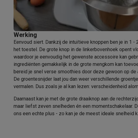
Robots & mixers
Keukenmachines
Keukenrobots
Mixers
Bl
Koken & stomen
Multicookers
Rijst- en stoomkokers
Water
Fun cooking
Gourmet toestellen
Fondue
Raclette
TeppanYak
Barbecues
Elektrische barbecues
Houtskoolbarbecues
Gas
Koude dranken
Juicers
Bruiswatermachines
Waterfilterkan
Werking
Kookgerei
Pannen
Kookpotten
Keukenweegschalen
Vacuüm
Eenvoud siert. Dankzij de intuïtieve knoppen ben je in 1 -
Desserts
Wafelijzers
Ijsmachines
Pannenkoekenmakers
Di
het toestel. De grote knop in de linkerbovenhoek opent vl
Smart garden
Binnentuin
Kruiden
Compost machines
Access
waardoor je eenvoudig het gewenste accessoire kan gebrui
Huishouden & airco
ingrediënten gemakkelijk in de grote mengkom kan toevo
Stofzuigen
Stofzuigers
Robotstofzuigers
Steelstofzuigers
bereid je snel verse smoothies door deze gewoon op de a
Robots
Robotstofzuigers
Dweilrobots
Robotmaaiers
Zwemb
De groentesnijder laat jou dan weer verschillende groentje
Schoonmaken
Vloerreinigers
Stoomreinigers
Tapijtreinigers
vermalen. Dus zoals je al kan lezen: verscheidenheid alom
Strijken
Stoomgenerators
Strijkijzers
Kledingstomers
Actiev
Daarnaast kan je met de grote draaiknop aan de rechterzijd
Naaien
Naaimachines
Accessoires
maar liefst zeven snelheden én een momentschakelaar. D
Verkoelen
Mobiele airco’s
Aircoolers
Ventilators
Accessoir
ons een echte plus - zo kan je de meest ideale snelheid 
Luchtbehandeling
Luchtreinigers
Luchtbevochtigers
Luchto
Verwarmen
Elektrische verwarming
Elektrische dekens
Wassen & drogen
Wasmachines
Droogkasten
Wasmachine 