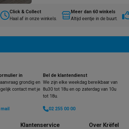
Click & Collect
Meer dan 60 winkels
Haal af in onze winkels.
Altijd eentje in de buurt.
 laptops
BuyBack
ques
Stofzuigers met ecocheques
Strijkijzers met ecocheques
Ste
 met ecocheques
Bruiswatertoestellen met ecocheques
Waterfilt
s
Diepvriezers met ecocheques
Ovens met ecocheques
Fornuiz
ormulier in
Bel de klantendienst
aanvraag grondig en
We zijn elke weekdag bereikbaar van
elijk contact met je
8u30 tot 18u en op zaterdag van 10u
tot 18u.
Koptelefoons met ecocheques
Oortjes met ecocheques
Platensp
 mail
02 255 00 00
ptops met ecocheques
Monitors met ecocheques
Powerbanks m
Klantenservice
Over Krëfel