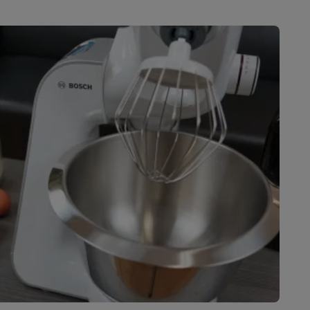
alaxy Fold8
alaxy Flip8 & Fold8 (Ultra) hoesjes
lers