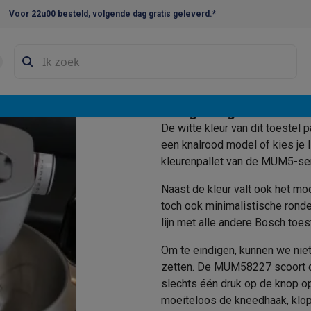
Voor 22u00 besteld, volgende dag gratis geleverd.*
en droogkast sets
Was-droogcombinaties
Tussenkaders en sok
e vaatwassers
Design en gebruiksvrien
e koelkasten
Amerikaanse koelkasten
Wijnkoelkasten
Diepvriezer
rachtig
De witte kleur van dit toestel p
w koelkasten
Inbouw diepvriezers
Inbouw wijnkoelkasten
Inbouw
chten dit
een knalrood model of kies je 
kleurenpallet van de MUM5-seri
kplaten
Gas kookplaten
Kookplaten met afzuiging
Pannen
Kookpot
Naast de kleur valt ook het mo
toch ook minimalistische ronde
izen
Gasfornuizen
lijn met alle andere Bosch toes
iemachines
Om te eindigen, kunnen we niet
ressomachines
Capsule- & padsmachines
Nespresso
Dolce Gust
zetten. De MUM58227 scoort da
machines
Juicers
Eierkokers
Yoghurtmachines
Accessoires
slechts één druk op de knop op
 monsieur machines
Accessoires
moeiteloos de kneedhaak, klopp