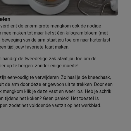
elen
oud verdient de enorm grote mengkom ook de nodige
en mee maken tot maar liefst één kilogram bloem (met
e beweging van de arm staat jou toe om naar hartenlust
een tijd jouw favoriete taart maken.
 handig: de tweedelige zak staat jou toe om de
Thermometers
Accessoires
per op te bergen, zonder enige moeite!
ijn eenvoudig te verwijderen. Zo haal je de kneedhaak,
it de arm door deze er gewoon uit te trekken. Door een
ox mengkom klik je deze vast en weer los. Heb je schrik
n tijdens het koken? Geen paniek! Het toestel is
pen zodat het voldoende vastzit op het werkblad.