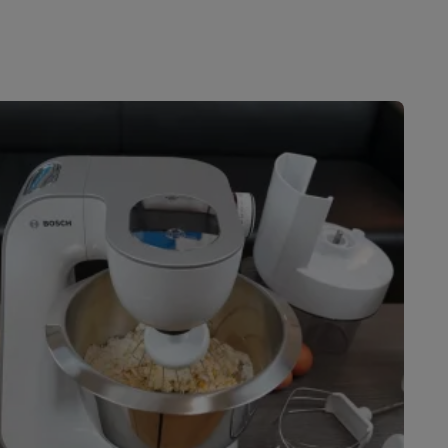
akken
Accessoires
kels
Droogrekken