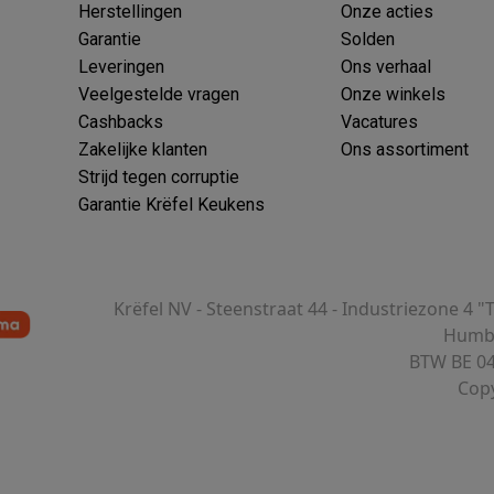
Herstellingen
Onze acties
Garantie
Solden
Leveringen
Ons verhaal
Veelgestelde vragen
Onze winkels
klein elektro
Solden op multimedia
Solden op TV & audio
Cashbacks
Vacatures
Black Friday
Zakelijke klanten
Ons assortiment
lijke winkelbeleving
Niet tevreden, geld terug
Strijd tegen corruptie
ie
TV installatie
Garantie Krëfel Keukens
etaling
Alma: betaal in 2 of 3 keer
Klarna: betaal binnen 30 dagen
everingsuur
Zakelijke klanten
ProteKt: verzeker je toestel
Swap Pro
 kookplaat past bij jouw keuken?
Meer...
..
Krëfel NV - Steenstraat 44 - Industriezone 4 "
ituatie
Hoofdtelefoon of oortjes?
Meer...
Humbe
 je een elektrische step?
Hoe kies je een drone ?
BTW BE 04
Copy
 groot elektro
Outlet klein elektro
Outlet TV & audio
Outlet accesso