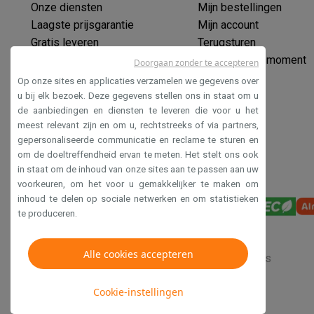
Elektrische steps met ecocheques
Onze diensten
Mijn bestellingen
Eco initiatieven
Laagste prijsgarantie
Mijn account
Impact
Energie besparen
Recycleer je oud elektro
Gratis leveren
Terugsturen
Info & acties
Verlengde garantie
Mijn leveringsmoment
Doorgaan zonder te accepteren
Solden
Alle soldendeals
Solden op groot elektro
Solden op 
Ecocheques
Op onze sites en applicaties verzamelen we gegevens over
Acties
Deals van het moment
Promoties
Cashbacks
Solden
Veilig betalen
u bij elk bezoek. Deze gegevens stellen ons in staat om u
Daarom Krëfel
Gratis levering
Laagste prijsgarantie
Persoon
de aanbiedingen en diensten te leveren die voor u het
Toegankelijkheidsverklaring
Installatie aan huis
Groot elektro installatie
Inbouw installat
meest relevant zijn en om u, rechtstreeks of via partners,
Betalingsmogelijkheden
Gift card
Ecocheques
Kopen op afb
gepersonaliseerde communicatie en reclame te sturen en
om de doeltreffendheid ervan te meten. Het stelt ons ook
Klantenservice
Herstelling van je toestel
Controleer jouw l
in staat om de inhoud van onze sites aan te passen aan uw
Groot elektro & inbouw
Vind jouw ideale wasmachine
Welke
voorkeuren, om het voor u gemakkelijker te maken om
Klein elektro
Beauty & gezondheid
Huishouden
Keuken
Meer.
inhoud te delen op sociale netwerken en om statistieken
Beeld & Geluid
Kies jouw ideale TV
Een speaker voor elke s
te produceren.
Sport & Ontspanning
Hoe kies je een smartwatch?
Hoe kies
Outlet
Alle cookies accepteren
Verkoopsvoorwaarden
Privacy
Disclaimer
Cookies
Outlet
Alle outlet deals
Outlet multimedia & telefonie
Outlet
Cookie-instellingen