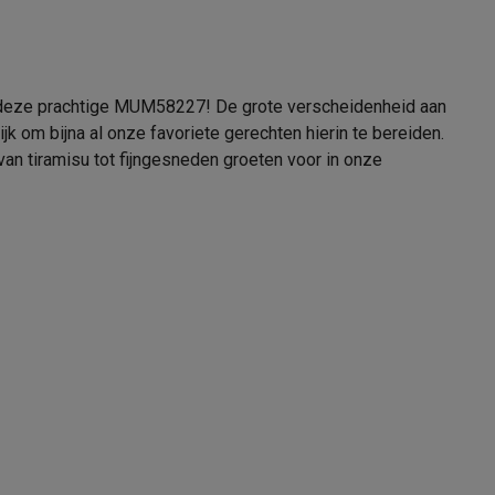
tion accessoires
n deze prachtige MUM58227! De grote verscheidenheid aan
 accessoires
k om bijna al onze favoriete gerechten hierin te bereiden.
van tiramisu tot fijngesneden groeten voor in onze
Racing
Smartphone gaming controllers
Accessoires
s & GPS trackers
 personenweegschalen
Slimme elektrische tandenborstels
Babyf