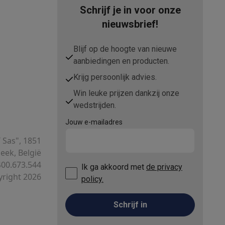
Schrijf je in voor onze
nieuwsbrief!
Blijf op de hoogte van nieuwe
aanbiedingen en producten.
Krijg persoonlijk advies.
Win leuke prijzen dankzij onze
wedstrijden.
teKt
Jouw e-mailadres
T Sas", 1851
ek, België
00.673.544
Ik ga akkoord met
de privacy
right 2026
policy.
ires
Schrijf in