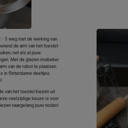
enders
Soepmakers
Hakmolens
Accessoires
kokers
Kookrobots
Pastamachines
Opzetkookplaten
Accessoires
i
Pizzamakers
Accessoires
barbecues
Accessoires
nen
Waterfilterpatronen
Ijsblokjesmachines
toestellen
Keukengerei & gadgets
 2 - 3 weg met de werking van
verse desserten
oeiend de arm van het toestel
oires
ken, net als al jouw
egen. Met de glazen mixbeker
Sledestofzuigers
Handstofzuigers
Bouwstofzuigers
Stofzuigerz
rm van de robot te plaatsen.
adrobots
Robot ramenwassers
s in flinterdunne deeltjes
Hogedrukreinigers
Ruitenwassers
Dweilsystemen
Accessoires
!
e strijkplanken
Strijkplanken
Accessoires
e van het toestel kiezen uit
eze veelzijdige keuze is voor
es
kiezen naargelang jouw noden!
ntvochtigers
Weerstations
en droogkast sets
Was-droogcombinaties
Tussenkaders en sok