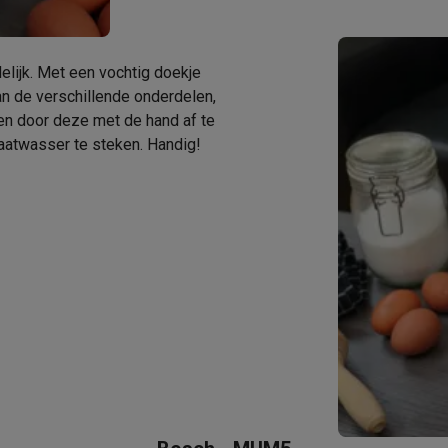
era's
Nikon camera's
Lenzen
en
Statieven & tripods
Action cam accessoires
lijk. Met een vochtig doekje
an de verschillende onderdelen,
SM’s met toetsen
Refurbished smartphones
iPhone 17
Samsung G
en door deze met de hand af te
vaatwasser te steken. Handig!
hoesjes
Screenprotectors
iPhone 17 Hoesjes
Galaxy S26 hoesjes
G
ders
-C kabels
Lightning kabels
Powerbanks
es
GSM houders auto
Micro SD-kaarten
Overige accessoires
s laptops
Copilot+ pc
Chromebooks
Monitors
Desktops
akers
PC headsets
Microfoons
Docking stations
Externe DVD spe
b
Tablethoezen
E-readers
Accessoires
 adapters
Mesh Wi-Fi
Switches
Netwerkkabels
SD-kaarten
CD's & DVD's