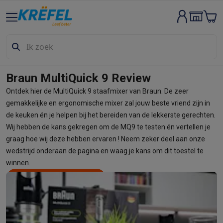
Groot elektro & inbouw
Wassen & drogen
Wasmachines
Droogkasten
Wasmachine en d
Vaatwassers
Vaatwassers
Inbouw vaatwassers
Vrijstaande va
Koelen & vriezen
Koelkasten
Inbouw koelkasten
Vrijstaande ko
Inbouwtoestellen
Inbouw vaatwassers
Inbouw ovens
Inbouw ko
Braun MultiQuick 9 Review
Ovens & microgolfovens
Ovens
Microgolfovens
Ontdek hier de MultiQuick 9 staafmixer van Braun. De zeer
Kookplaten
Kookplaten
Inductiekookplaten
Keramische kookpla
gemakkelijke en ergonomische mixer zal jouw beste vriend zijn in
Dampkappen
Dampkappen
de keuken én je helpen bij het bereiden van de lekkerste gerechten.
Fornuizen
Fornuizen
Gemengde fornuizen
Elektrische fornuizen
Wij hebben de kans gekregen om de MQ9 te testen én vertellen je
Kleine inbouwtoestellen
Warmhoudlades
Espresso- & koffiema
graag hoe wij deze hebben ervaren ! Neem zeker deel aan onze
Kleine keukenapparaten
wedstrijd onderaan de pagina en waag je kans om dit toestel te
Koffie
Koffiemachines
Volautomatische koffiemachines
Espress
winnen.
Ontbijt
Waterkokers
Broodroosters
Broodbakmachines
Snijmach
Ontdek de MultiQuick 9
Deel
Frituren & grillen
Airfryers
Friteuses
Grills
TeppanYaki
Croque mon
Robots & mixers
Keukenmachines
Keukenrobots
Mixers
Blende
Koken & stomen
Multicookers
Rijst- en stoomkokers
Waterkoke
Fun cooking
Gourmet toestellen
Fondue
Raclette
TeppanYaki
Piz