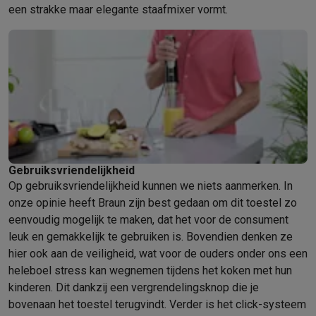
Foto accessoires
Cameratassen
Flitsers & filters
SD-kaarten
Sta
een strakke maar elegante staafmixer vormt.
Telefonie & smartwatches
GSM's
Smartphones
Apple iPhone
Samsung smartphones
GSM’s
Refurbished
Refurbished smartphones
BuyBack
GSM bescherming
iPhone hoesjes
Samsung hoesjes
Alle hoesj
Smartwatches
Smartwatches
Activity Trackers
Bandjes
Opladers
GSM opladers
Opladers en kabels
Draadloze opladers
USB-C k
GSM accessoires
AirTags & GPS trackers
Draadloze oortjes
GS
Vaste telefoons
Vaste telefoons
Walkie talkies
Babyfoons
Computers & tablets
Gebruiksvriendelijkheid
Computers
Laptops
Gaming laptops
Apple MacBook
Windows la
Op gebruiksvriendelijkheid kunnen we niets aanmerken. In
Randapparatuur IT
Muizen
Toetsenborden
Webcams
PC speaker
onze opinie heeft Braun zijn best gedaan om dit toestel zo
Tablets & e-readers
Tablets
Apple iPad
Samsung Galaxy Tab
Tab
eenvoudig mogelijk te maken, dat het voor de consument
Printen
Printers
Inktpatronen & papier
Cricut
leuk en gemakkelijk te gebruiken is. Bovendien denken ze
Netwerk & wifi
Routers & access points
Powerline & Wi-Fi adap
hier ook aan de veiligheid, wat voor de ouders onder ons een
Geheugen & opslag
Externe harde schijven
SSD
USB-sticks
SD-k
heleboel stress kan wegnemen tijdens het koken met hun
Software
Windows & Microsoft Office
Anti-Virus
Overige softwa
kinderen. Dit dankzij een vergrendelingsknop die je
Toebehoren IT
Opladers & kabels
Tassen & sleeves
Steunen
Mu
bovenaan het toestel terugvindt. Verder is het click-systeem