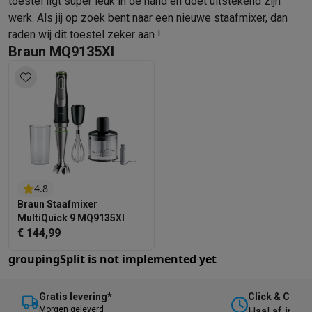
toestel ligt super leuk in de hand en doet uitstekend zijn
werk. Als jij op zoek bent naar een nieuwe staafmixer, dan
raden wij dit toestel zeker aan !
Braun MQ9135XI
4.8
Braun Staafmixer
MultiQuick 9 MQ9135XI
€ 144,99
groupingSplit
is not implemented yet
Gratis levering*
Click & Collec
M
orgen geleverd
Haal af in on