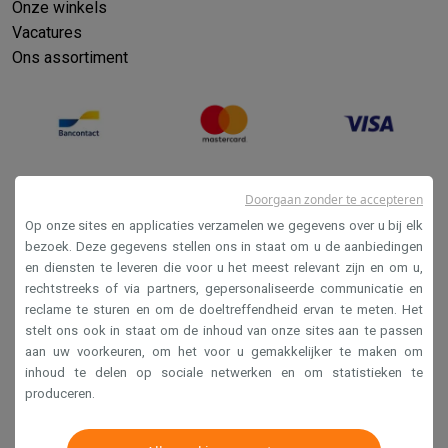
Onze winkels
Vacatures
Ons assortiment
Doorgaan zonder te accepteren
Op onze sites en applicaties verzamelen we gegevens over u bij elk
bezoek. Deze gegevens stellen ons in staat om u de aanbiedingen
en diensten te leveren die voor u het meest relevant zijn en om u,
Verkoopsvoorwaarden
rechtstreeks of via partners, gepersonaliseerde communicatie en
reclame te sturen en om de doeltreffendheid ervan te meten. Het
Privacy
stelt ons ook in staat om de inhoud van onze sites aan te passen
Disclaimer
aan uw voorkeuren, om het voor u gemakkelijker te maken om
inhoud te delen op sociale netwerken en om statistieken te
Cookies
produceren.
Krëfel NV - Steenstraat 44 - Industriezone 4 "T Sas",