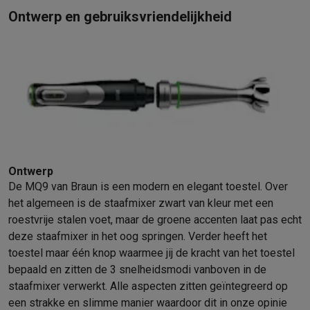
Ontwerp en gebruiksvriendelijkheid
Mondhygiëne
Elektrische tandenborstels
Opzetborstels
Waterf
Scheren
Elektrische scheerapparaten
Baardtrimmers
Multigroo
Lichaamsontharing
IPL ontharing
Epilators
Ladyshaves
Beauty
Gelaatsverzorging
LED Maskers
Spiegels
Hand & voetve
Massage
Voetmassage
Massagestoelen
Nek & schoudermass
Gezondheid
Personenweegschalen
Bloeddrukmeters
Elektrosti
Voor de baby
Babyfoons
Borstkolven
Flessenwarmers
Aerosols
TV, audio & foto
TV & beamers
TV
TV's met soundbar
2026 TV
LG TV
Samsung TV
Ontwerp
Randapparatuur TV
Soundbars
Home cinema
Versterkers
Medias
De MQ9 van Braun is een modern en elegant toestel. Over
Hoofdtelefoons & oortjes
Koptelefoons
Draadloze koptelefoo
het algemeen is de staafmixer zwart van kleur met een
Speakers
Speakers
Bluetooth speakers
Smart speakers
Party s
roestvrije stalen voet, maar de groene accenten laat pas echt
Muziek in huis
Radio's & wekkers
Platenspelers
Hifi-ketens
deze staafmixer in het oog springen. Verder heeft het
Navigatie
Dashcams
GPS
Coyote
GPS accessoires
toestel maar één knop waarmee jij de kracht van het toestel
TV & audio accessoires
Steunen
Kabels
Draagbare mediaspele
bepaald en zitten de 3 snelheidsmodi vanboven in de
Fototoestellen
Digitale camera's
Instant camera's
Canon camera'
staafmixer verwerkt. Alle aspecten zitten geïntegreerd op
Video
GoPro
Action cams
Drones
Camcorder
een strakke en slimme manier waardoor dit in onze opinie