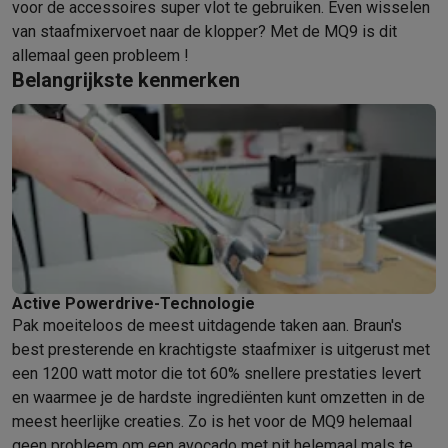
Gaming
voor de accessoires super vlot te gebruiken. Even wisselen
PlayStation
PlayStation 5
PS5 games
PS4 games
Playstation co
van staafmixervoet naar de klopper? Met de MQ9 is dit
Nintendo
Nintendo Switch 2
Nintendo Switch games
Nintendo Sw
allemaal geen probleem !
Xbox
Xbox games
Xbox controllers
Xbox headsets
Xbox access
Belangrijkste kenmerken
PC gaming
Gaming laptops
Gaming PC
Gaming monitors
Gaming
Gaming setup
Gaming headsets
Gaming microfoons
Gamingstoe
Gaming consoles
Smart home & devices
Smartwatches
Smartwatches
Activity Trackers
Bandjes
Opladers
Mobiliteit
Elektrische steps
Dashcams
GPS
Coyote
Elektrische 
Veiligheid & bescherming
Bewakingscamera's
Alarmsystemen
B
Contactloos betalen
Betaalterminals
Accessoires SumUp
Omgeving & comfort
Verlichting
Plug & play zonnepanelen
Voice
Active Powerdrive-Technologie
Pak moeiteloos de meest uitdagende taken aan. Braun's
Entertainment
Smart TV
Smart speakers
Google TV Streamer
App
best presterende en krachtigste staafmixer is uitgerust met
Keuken
Slimme koelkasten
Slimme vaatwassers
Slimme espre
een 1200 watt motor die tot 60% snellere prestaties levert
Huishouden & gezondheid
Slimme wasmachines
Slimme droog
en waarmee je de hardste ingrediënten kunt omzetten in de
Eco producten
meest heerlijke creaties. Zo is het voor de MQ9 helemaal
Ecocheques
geen probleem om een avocado met pit helemaal mals te