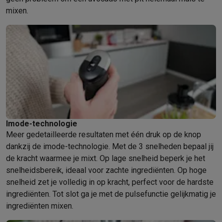
Info ecocheques
Alle eco producten
Alle eco promoties
mixen.
Refurbished
Refurbished smartphones
Refurbished tablets
Refurbished lap
Huishouden
Wasmachines met ecocheques
Droogkasten met ecocheques
Kleine keukentoestellen
Kleine keukentoestellen met ecocheques
Koffiemachines met
Grote keukentoestellen
Vaatwassers met ecocheques
Koelkasten met ecocheques
Die
Airco
Airco's met ecocheques
Imode-technologie
TV & audio
Meer gedetailleerde resultaten met één druk op de knop
dankzij de imode-technologie. Met de 3 snelheden bepaal jij
TV met ecocheques
Bluetooth speakers met ecocheques
Kopt
de kracht waarmee je mixt. Op lage snelheid beperk je het
Multimedia & telefonie
snelheidsbereik, ideaal voor zachte ingrediënten. Op hoge
Smartphones met ecocheques
Tablets met ecocheques
Laptop
snelheid zet je volledig in op kracht, perfect voor de hardste
Transport
ingrediënten. Tot slot ga je met de pulsefunctie gelijkmatig je
Elektrische steps met ecocheques
ingrediënten mixen.
Eco initiatieven
Impact
Energie besparen
Recycleer je oud elektro