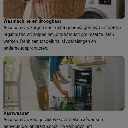
Barbecues
Elektrische barbecues
Houtskoolbarbecues
Gasbarb
Koude dranken
Juicers
Bruiswatermachines
Waterfilterkannen
Wa
Kookgerei
Pannen
Kookpotten
Keukenweegschalen
Vacuümtoest
Wasmachine en droogkast
Desserts
Wafelijzers
Ijsmachines
Pannenkoekenmakers
Divers
Accessoires zorgen voor extra gebruiksgemak, een betere
organisatie en helpen om je toestellen optimaal te laten
Smart garden
Binnentuin
Kruiden
Compost machines
Accessoire
werken. Denk aan stapelkits, afvoerslangen en
Huishouden & airco
onderhoudsproducten.
Stofzuigen
Stofzuigers
Robotstofzuigers
Steelstofzuigers
Sled
Robots
Robotstofzuigers
Dweilrobots
Robotmaaiers
Zwembadr
Schoonmaken
Vloerreinigers
Stoomreinigers
Tapijtreinigers
Hoge
Strijken
Stoomgenerators
Strijkijzers
Kledingstomers
Actieve str
Naaien
Naaimachines
Accessoires
Verkoelen
Mobiele airco’s
Aircoolers
Ventilators
Accessoires
Luchtbehandeling
Luchtreinigers
Luchtbevochtigers
Luchtontvoc
Verwarmen
Elektrische verwarming
Elektrische dekens
Wassen & drogen
Wasmachines
Droogkasten
Wasmachine en d
Huisdieren
Automatische voerbak
Automatische kattenbak
Huis
Vaatwasser
Accessoires voor je vaatwasser maken afwassen
Beauty & gezondheid
eenvoudiger en praktischer. Ze verhogen het
Haarverzorging
Haardrogers
Stijltangen
Krultangen
Föhnborstels