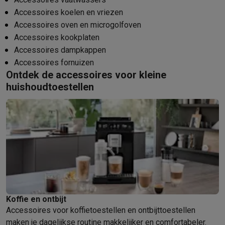
Info ecocheques
Alle eco producten
Alle eco promoties
Accessoires koelen en vriezen
Refurbished
Accessoires oven en microgolfoven
Refurbished smartphones
Refurbished tablets
Refurbished lap
Accessoires kookplaten
Huishouden
Accessoires dampkappen
Wasmachines met ecocheques
Droogkasten met ecocheques
Kleine keukentoestellen
Accessoires fornuizen
Ontdek de accessoires voor kleine
Kleine keukentoestellen met ecocheques
Koffiemachines met
huishoudtoestellen
Grote keukentoestellen
Vaatwassers met ecocheques
Koelkasten met ecocheques
Die
Airco
Airco's met ecocheques
TV & audio
TV met ecocheques
Bluetooth speakers met ecocheques
Kopt
Multimedia & telefonie
Smartphones met ecocheques
Tablets met ecocheques
Laptop
Transport
Elektrische steps met ecocheques
Koffie en ontbijt
Eco initiatieven
Accessoires voor koffietoestellen en ontbijttoestellen
maken je dagelijkse routine makkelijker en comfortabeler.
Impact
Energie besparen
Recycleer je oud elektro