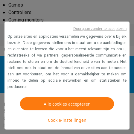
Games
Controllers
Gaming monitors
Doorgaan zonder te accepteren
Gratis levering*
Click & Collec
Op onze sites en applicaties verzamelen we gegevens over u bij elk
M
orgen geleverd
Haal af in on
bezoek. Deze gegevens stellen ons in staat om u de aanbiedingen
en diensten te leveren die voor u het meest relevant zijn en om u,
Geüpdatet op 24 april 2026
rechtstreeks of via partners, gepersonaliseerde communicatie en
reclame te sturen en om de doeltreffendheid ervan te meten. Het
stelt ons ook in staat om de inhoud van onze sites aan te passen
Stuur bericht
aan uw voorkeuren, om het voor u gemakkelijker te maken om
inhoud te delen op sociale netwerken en om statistieken te
produceren.
Alle cookies accepteren
Heb je hulp nodig?
Stuur een bericht via Facebook
Ons team staat klaar om je zo snel mogelijk verder te
Cookie-instellingen
helpen.