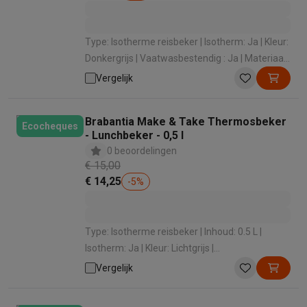
Type: Isotherme reisbeker | Isotherm: Ja | Kleur:
Donkergrijs | Vaatwasbestendig : Ja | Materiaal:
Roestvrij staal
Vergelijk
Brabantia Make & Take Thermosbeker
Ecocheques
- Lunchbeker - 0,5 l
0 beoordelingen
€ 15,00
€ 14,25
-
5
%
Type: Isotherme reisbeker | Inhoud: 0.5 L |
Isotherm: Ja | Kleur: Lichtgrijs |
Vaatwasbestendig : Ja
Vergelijk