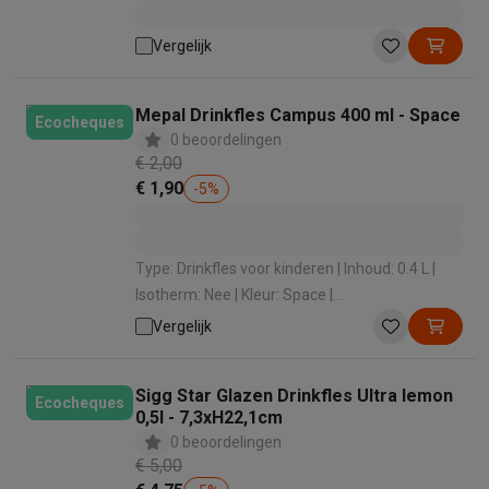
Vergelijk
Mepal Drinkfles Campus 400 ml - Space
Ecocheques
0 beoordelingen
€ 2,00
€ 1,90
-
5
%
Type: Drinkfles voor kinderen | Inhoud: 0.4 L |
Isotherm: Nee | Kleur: Space |
Vaatwasbestendig : Ja
Vergelijk
Sigg Star Glazen Drinkfles Ultra lemon
Ecocheques
0,5l - 7,3xH22,1cm
0 beoordelingen
€ 5,00