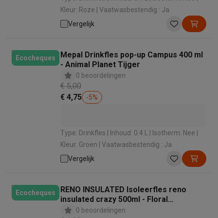
Kleur: Roze | Vaatwasbestendig : Ja
Vergelijk
Mepal Drinkfles pop-up Campus 400 ml
Ecocheques
- Animal Planet Tijger
0 beoordelingen
€ 5,00
€ 4,75
-
5
%
Type: Drinkfles | Inhoud: 0.4 L | Isotherm: Nee |
Kleur: Groen | Vaatwasbestendig : Ja
Vergelijk
RENO INSULATED Isoleerfles reno
Ecocheques
insulated crazy 500ml - Floral
Patchwork
0 beoordelingen