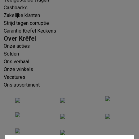
Cashbacks
Zakelijke klanten
Strijd tegen corruptie
Garantie Krëfel Keukens
Over Krëfel
Onze acties
Solden
Ons verhaal
Onze winkels
Vacatures
Ons assortiment