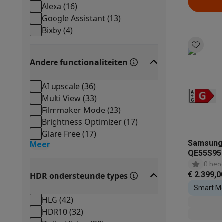
Alexa
(
16
)
Google Assistant
(
13
)
Bixby
(
4
)
Andere functionaliteiten
AI upscale
(
36
)
Multi View
(
33
)
Filmmaker Mode
(
23
)
Brightness Optimizer
(
17
)
Glare Free
(
17
)
Samsung
Meer
QE55S95H
0 beo
€ 2.399,0
HDR ondersteunde types
Smart M
HLG
(
42
)
HDR10
(
32
)