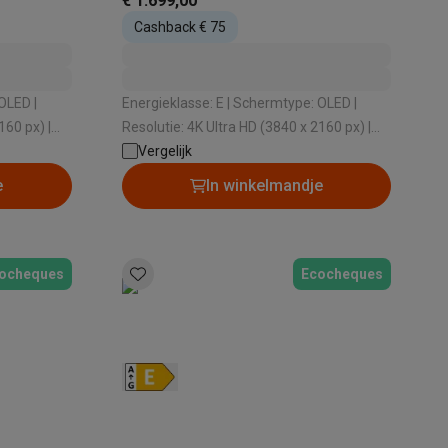
€ 1.699,00
Cashback € 75
Energieklasse: E | Schermtype: OLED |
alaxy Fold8
160 px) |
Resolutie: 4K Ultra HD (3840 x 2160 px) |
ssysteem: Web OS | HDR: Ja
Vergelijk
Besturingssysteem: Web OS | HDR: Ja
alaxy Flip8 & Fold8 (Ultra) hoesjes
e
In winkelmandje
ocheques
Ecocheques
lers