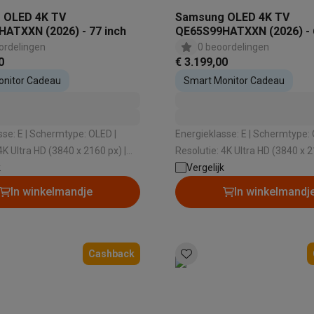
oftware
 OLED 4K TV
Samsung OLED 4K TV
n
Muismatten
Overige accessoires
ATXXN (2026) - 77 inch
QE65S99HATXXN (2026) - 
ordelingen
0 beoordelingen
on controllers
Playstation headsets
Playstation VR-brillen
Playsta
0
€ 3.199,00
do Switch controllers
Nintendo Switch headsets
Nintendo Switch
onitor Cadeau
Smart Monitor Cadeau
cessoires
ing muizen
Gaming toetsenborden
PC gaming controllers
stoelen
Gaming desks
Gaming TV
Gaming monitors
VR brillen
Sim 
mtype: OLED |
Energieklasse: E | Schermtype: OLED |
4K Ultra HD (3840 x 2160 px) |
Resolutie: 4K Ultra HD (3840 x 2
k
Besturingssysteem: Tizen | HDR: Ja
Vergelijk
Besturingssysteem:
ders
In winkelmandje
In winkelmandj
che steps accessoires
GPS accessoires
men
Bewegingsdetectoren
Slimme deurbellen
Rookmelders
AirTag
Voice assistant
Weerstations
Cashback
r
Apple TV
Batterijen & opladers
Stekkers & adapters
spressomachines
Slimme ovens
Slimme keukenrobots
roogkasten
Slimme luchtbehandeling
Slimme stofzuigers
Slimme