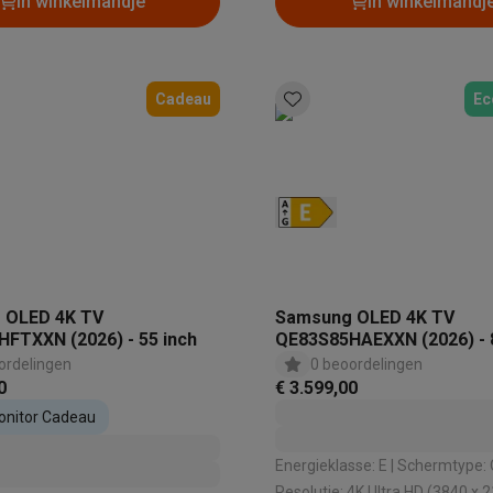
In winkelmandje
In winkelmandj
Cadeau
Ec
 OLED 4K TV
Samsung OLED 4K TV
FTXXN (2026) - 55 inch
QE83S85HAEXXN (2026) - 
ordelingen
0 beoordelingen
0
€ 3.599,00
onitor Cadeau
Energieklasse: E | Schermtype: OLED |
Resolutie: 4K Ultra HD (3840 x 2