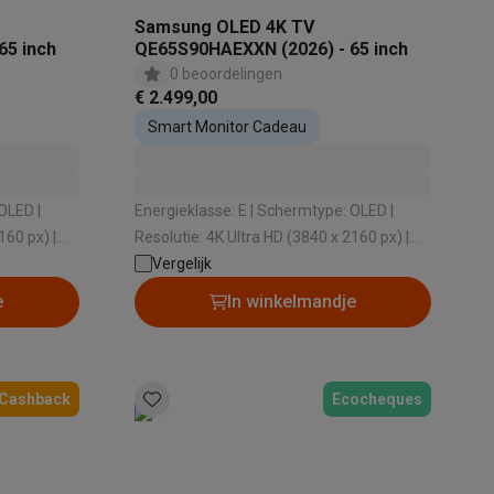
Samsung OLED 4K TV
65 inch
QE65S90HAEXXN (2026) - 65 inch
0 beoordelingen
tion accessoires
€ 2.499,00
 accessoires
Smart Monitor Cadeau
Racing
Smartphone gaming controllers
Accessoires
Energieklasse: E | Schermtype: OLED |
160 px) |
Resolutie: 4K Ultra HD (3840 x 2160 px) |
 Tizen | HDR: Ja
Vergelijk
Besturingssysteem: Tizen | HDR: Ja
e
In winkelmandje
s & GPS trackers
Cashback
Ecocheques
 personenweegschalen
Slimme elektrische tandenborstels
Babyf