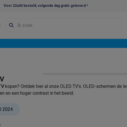
Voor 22u00 besteld, volgende dag gratis geleverd.*
en droogkast sets
Was-droogcombinaties
Tussenkaders en sok
e vaatwassers
e koelkasten
Amerikaanse koelkasten
Wijnkoelkasten
Diepvriezer
w koelkasten
Inbouw diepvriezers
Inbouw wijnkoelkasten
Inbouw
kplaten
Gas kookplaten
Kookplaten met afzuiging
Pannen
Kookpot
TV
izen
Gasfornuizen
TV
kopen? Ontdek hier al onze OLED TV's. OLED-schermen de led
iemachines
n en een hoger contrast in het beeld.
ressomachines
Capsule- & padsmachines
Nespresso
Dolce Gust
D 2024
machines
Juicers
Eierkokers
Yoghurtmachines
Accessoires
 monsieur machines
Accessoires
n