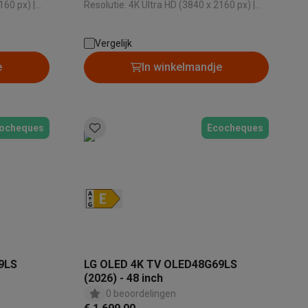
160 px) |
Resolutie: 4K Ultra HD (3840 x 2160 px) |
ssysteem: Web OS | HDR: Ja
Besturingssysteem: Tizen | HDR: Ja
Vergelijk
e
In winkelmandje
ocheques
Ecocheques
Thermometers
Accessoires
9LS
LG OLED 4K TV OLED48G69LS
(2026) - 48 inch
0 beoordelingen