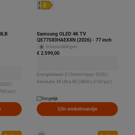
9LB
Samsung OLED 4K TV
QE77S83HAEXXN (2026) - 77 inch
0 beoordelingen
elstofzuigers met ecocheques
Sledestofzuigers met ecochequ
€ 2.599,00
erkannen
Keukenaccessoires met ecocheques
Energieklasse: E | Schermtype: OLED |
en met ecocheques
Dampkappen met ecocheques
Kookplaten me
Resolutie: 4K Ultra HD (3840 x 2160 px) |
Besturingssysteem: Tizen | HDR: Ja
160 px) |
ssysteem: Web OS | HDR: Ja
Vergelijk
elers met ecocheques
e
In winkelmandje
et ecocheques
Inkt en papier met ecocheques