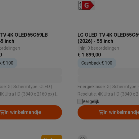
 laptops
BuyBack
 TV 4K OLED65C69LB
LG OLED TV 4K OLED55C6
65 inch
(2026) - 55 inch
ordelingen
0 beoordelingen
ques
Stofzuigers met ecocheques
Strijkijzers met ecocheques
Ste
0
€ 1.899,00
k € 100
Cashback € 100
 met ecocheques
Bruiswatertoestellen met ecocheques
Waterfilt
s
Diepvriezers met ecocheques
Ovens met ecocheques
Fornuiz
mtype: OLED |
Energieklasse: G | Schermtype: OLED |
4K Ultra HD (3840 x 2160 px) |
Resolutie: 4K Ultra HD (3840 x 2
k
Besturingssysteem: Web OS | HDR: Ja
Vergelijk
Besturing
Koptelefoons met ecocheques
Oortjes met ecocheques
Platensp
In winkelmandje
In winkelmandj
ptops met ecocheques
Monitors met ecocheques
Powerbanks m