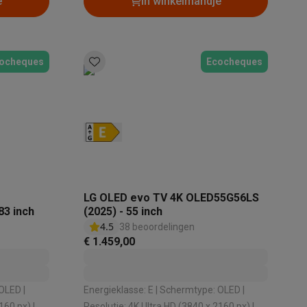
e
In winkelmandje
ocheques
Ecocheques
LG OLED evo TV 4K OLED55G56LS
83 inch
(2025) - 55 inch
4.5
38 beoordelingen
€ 1.459,00
Energieklasse: E | Schermtype: OLED |
160 px) |
Resolutie: 4K Ultra HD (3840 x 2160 px) |