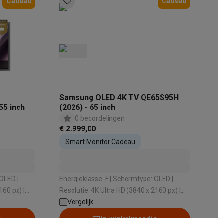
Cadeau
Cadeau
Samsung OLED 4K TV QE65S95H
55 inch
(2026) - 65 inch
teKt
0 beoordelingen
€ 2.999,00
Smart Monitor Cadeau
Energieklasse: F | Schermtype: OLED |
ires
160 px) |
Resolutie: 4K Ultra HD (3840 x 2160 px) |
 Tizen | HDR: Ja
Vergelijk
Besturingssysteem: Tizen | HDR: Ja