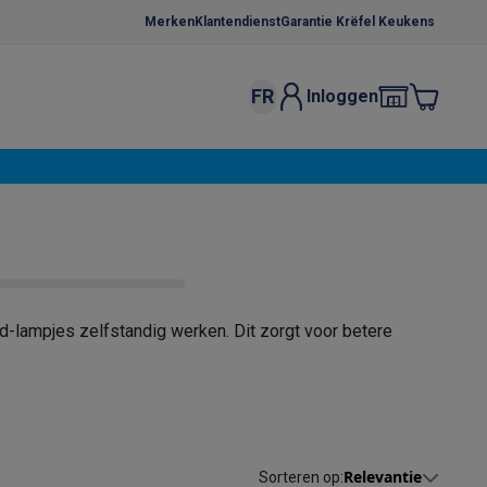
Merken
Klantendienst
Garantie Krëfel Keukens
FR
Inloggen
kels
Droogrekken
s
 microgolfovens
Inbouw wasmachines
ten
-lampjes zelfstandig werken. Dit zorgt voor betere
o
Koffiezetapparaten
Koffie, capsules & pads
Accessoires
Relevantie
Sorteren op
: