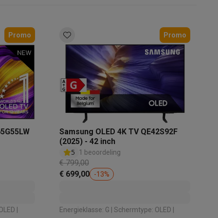
Promo
Promo
akken
Accessoires
65G55LW
Samsung OLED 4K TV QE42S92F
(2025) - 42 inch
5
1 beoordeling
€ 799,00
€ 699,00
-
13
%
kels
Droogrekken
Energieklasse: G | Schermtype: OLED |