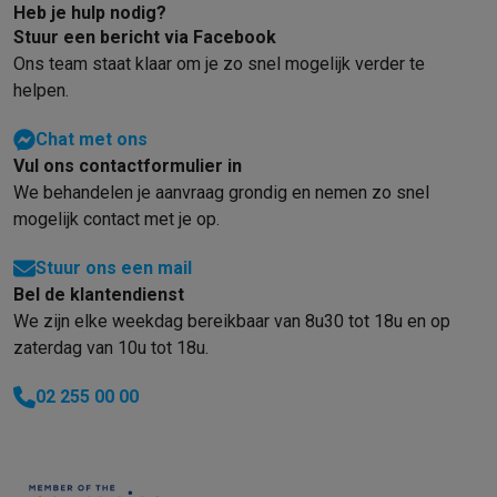
Foto accessoires
Cameratassen
Flitsers & filters
SD-kaarten
Sta
Heb je hulp nodig?
Telefonie & smartwatches
Stuur een bericht via Facebook
GSM's
Smartphones
Apple iPhone
Samsung smartphones
GSM’s
Ons team staat klaar om je zo snel mogelijk verder te
Refurbished
Refurbished smartphones
BuyBack
helpen.
GSM bescherming
iPhone hoesjes
Samsung hoesjes
Alle hoesj
Smartwatches
Smartwatches
Activity Trackers
Bandjes
Opladers
Chat met ons
Vul ons contactformulier in
GSM opladers
Opladers en kabels
Draadloze opladers
USB-C k
We behandelen je aanvraag grondig en nemen zo snel
GSM accessoires
AirTags & GPS trackers
Draadloze oortjes
GS
mogelijk contact met je op.
Vaste telefoons
Vaste telefoons
Walkie talkies
Babyfoons
Computers & tablets
Stuur ons een mail
Computers
Laptops
Gaming laptops
Apple MacBook
Windows la
Bel de klantendienst
Randapparatuur IT
Muizen
Toetsenborden
Webcams
PC speaker
We zijn elke weekdag bereikbaar van 8u30 tot 18u en op
Tablets & e-readers
Tablets
Apple iPad
Samsung Galaxy Tab
Tab
zaterdag van 10u tot 18u.
Printen
Printers
Inktpatronen & papier
Cricut
Netwerk & wifi
Routers & access points
Powerline & Wi-Fi adap
02 255 00 00
Geheugen & opslag
Externe harde schijven
SSD
USB-sticks
SD-k
Software
Windows & Microsoft Office
Anti-Virus
Overige softwa
Toebehoren IT
Opladers & kabels
Tassen & sleeves
Steunen
Mu