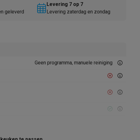
Levering 7 op 7
en geleverd
Levering zaterdag en zondag
Geen programma, manuele reiniging
Thermometers
Accessoires
1340 W
 keuken te passen.