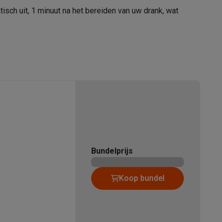
KP1A0110/YY4324FD
ch uit, 1 minuut na het bereiden van uw drank, wat
tion accessoires
 accessoires
Racing
Smartphone gaming controllers
Accessoires
Bundelprijs
s & GPS trackers
Koop bundel
 personenweegschalen
Slimme elektrische tandenborstels
Babyf