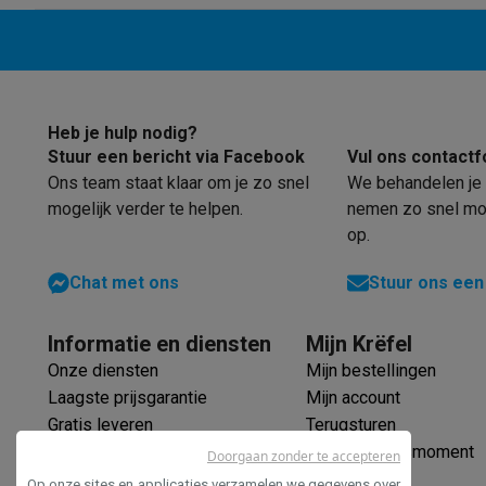
Heb je hulp nodig?
Stuur een bericht via Facebook
Vul ons contactf
Ons team staat klaar om je zo snel
We behandelen je 
mogelijk verder te helpen.
nemen zo snel mog
op.
Chat met ons
Stuur ons een
Informatie en diensten
Mijn Krëfel
Onze diensten
Mijn bestellingen
Laagste prijsgarantie
Mijn account
Gratis leveren
Terugsturen
Verlengde garantie
Mijn leveringsmoment
Doorgaan zonder te accepteren
Ecocheques
Op onze sites en applicaties verzamelen we gegevens over