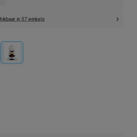
hikbaar in 57 winkels
akken
Accessoires
kels
Droogrekken