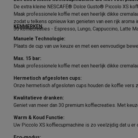
Diepte
Fototoestellen
Digitale camera's
Instant camera's
Canon cam
De extra kleine NESCAFÉ® Dolce Gusto® Piccolo XS koffie
Video
GoPro
Action cams
Drones
Camcorder
Hoogte
Maak professionele koffie met een heerlijk dikke cremala
Foto accessoires
Cameratassen
Flitsers & filters
SD-kaart
zodat u telkens opnieuw kan genieten van een rijk aroma 
Telefonie & smartwatches
Gewicht
KENMERKEN
30 koffiecreaties - Espresso, Lungo, Cappuccino, Latte 
GSM's
Smartphones
Apple iPhone
Samsung smartphones
G
Kabellengte
Manuele Technologie:
Refurbished
Refurbished smartphones
BuyBack
Plaats de cup van uw keuze en met een eenvoudige beweg
GSM bescherming
iPhone hoesjes
Samsung hoesjes
Alle 
Koffiebereiding
Smartwatches
Smartwatches
Activity Trackers
Bandjes
Opla
Max. 15 bar:
GSM opladers
Opladers en kabels
Draadloze opladers
USB
Geschikt voor
Maak professionele koffie met een heerlijk dikke cremala
GSM accessoires
AirTags & GPS trackers
Draadloze oortj
Inhoud waterreservoir
Hermetisch afgesloten cups:
Vaste telefoons
Vaste telefoons
Walkie talkies
Babyfoons
Onze hermetisch afgesloten cups houden de koffie vers zo
Computers & tablets
Maximum aantal koppen
Computers
Laptops
Gaming laptops
Apple MacBook
Window
Kwalitatieve dranken:
Randapparatuur IT
Muizen
Toetsenborden
Webcams
PC spe
Instelbare temperatuur
Geniet van meer dan 30 premium koffiecreaties. Met keu
Tablets & e-readers
Tablets
Apple iPad
Samsung Galaxy Ta
Instelbare koffiesterkte
Printen
Printers
Inktpatronen & papier
Cricut
Warm & Koud Functie:
Uw Piccolo XS koffiecupmachine is zo veelzijdig dat u er
Netwerk & wifi
Routers & access points
Powerline & Wi-Fi
Melkbereiding
Geheugen & opslag
Externe harde schijven
SSD
USB-sticks
Eco-modus: