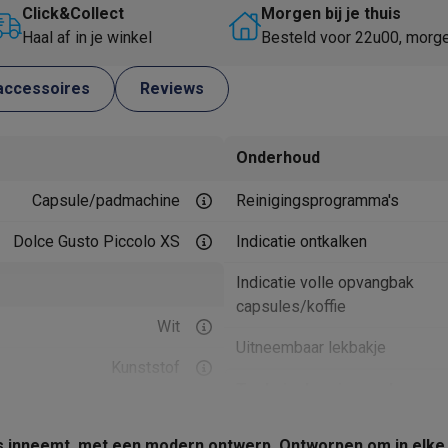
Huisdierverzorging
GPS trackers dieren
Click&Collect
Morgen bij je thuis
Haal af in je winkel
Besteld voor 22u00, morg
tels
Multistylers
Krulspelden
terflossers
accessoires
Reviews
groomers
Tondeuses
Scheerkoppen
Accessoires
etverzorging
Accessoires
Onderhoud
massage
Massage guns
Capsule/padmachine
Reinigingsprogramma's
rostimulatie apparaten
Bloedcirculatie apparaten
Infraroodlampen
sols
Luchtbevochtigers
Dolce Gusto Piccolo XS
Indicatie ontkalken
g TV
TCL TV
TV steunen
Beamers
Indicatie volle opvangbak
diastreamers
DVD & Blu-Ray spelers
capsules/koffie
Wit
efoons
Oortjes
Draadloze oortjes
Sportoortjes
Uitneembaar lekbakje
ty speakers
Kunststof
s
Technische eigenschappen
27.6 cm
pelers
Audio accessoires
Vermogen
ats inneemt, met een modern ontwerp. Ontworpen om in elke