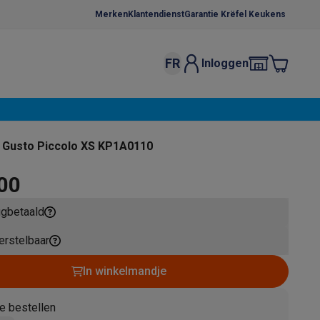
Merken
Klantendienst
Garantie Krëfel Keukens
FR
Inloggen
kels
Droogrekken
s
 microgolfovens
Inbouw wasmachines
 Gusto Piccolo XS KP1A0110
ten
,00
ugbetaald
herstelbaar
o
Koffiezetapparaten
Koffie, capsules & pads
Accessoires
In winkelmandje
e bestellen