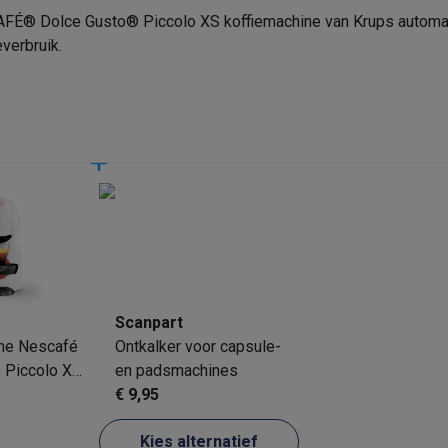
Verkoperscode
oftware
FÉ® Dolce Gusto® Piccolo XS koffiemachine van Krups automatis
n
Muismatten
Overige accessoires
verbruik.
sch met 1 druk op de knop
on controllers
Playstation headsets
Playstation VR-brillen
Playsta
kpoeder (capsule of pad)
do Switch controllers
Nintendo Switch headsets
Nintendo Switch
cessoires
ing muizen
Gaming toetsenborden
PC gaming controllers
stoelen
Gaming desks
Gaming TV
Gaming monitors
VR brillen
Sim 
Achterkant
ders
che steps accessoires
GPS accessoires
men
Bewegingsdetectoren
Slimme deurbellen
Rookmelders
AirTag
Scanpart
ne Nescafé
Ontkalker voor capsule-
Voice assistant
Weerstations
 Piccolo XS
en padsmachines
r
Apple TV
Batterijen & opladers
Stekkers & adapters
€ 9,95
spressomachines
Slimme ovens
Slimme keukenrobots
roogkasten
Slimme luchtbehandeling
Slimme stofzuigers
Slimme
Kies alternatief