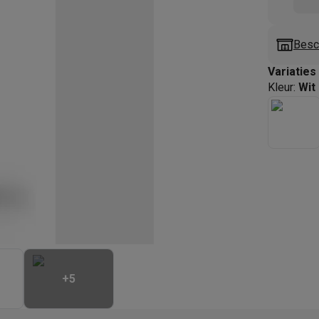
enders
Soepmakers
Hakmolens
Accessoires
kokers
Kookrobots
Pastamachines
Opzetkookplaten
Accessoires
i
Pizzamakers
Accessoires
Besc
barbecues
Accessoires
Variaties
nen
Waterfilterpatronen
Ijsblokjesmachines
Kleur
:
Wit
toestellen
Keukengerei & gadgets
verse desserten
oires
Sledestofzuigers
Handstofzuigers
Bouwstofzuigers
Stofzuigerz
adrobots
Robot ramenwassers
Hogedrukreinigers
Ruitenwassers
Dweilsystemen
Accessoires
e strijkplanken
Strijkplanken
Accessoires
es
ntvochtigers
Weerstations
+
5
en droogkast sets
Was-droogcombinaties
Tussenkaders en sok