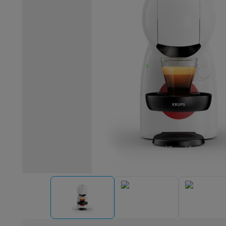
Robots & mixers
Keukenmachines
Keukenrobots
Mixers
Bl
Koken & stomen
Multicookers
Rijst- en stoomkokers
Water
Fun cooking
Gourmet toestellen
Fondue
Raclette
TeppanYak
Barbecues
Elektrische barbecues
Houtskoolbarbecues
Gas
Koude dranken
Juicers
Bruiswatermachines
Waterfilterkan
Kookgerei
Pannen
Kookpotten
Keukenweegschalen
Vacuüm
Desserts
Wafelijzers
Ijsmachines
Pannenkoekenmakers
Di
Smart garden
Binnentuin
Kruiden
Compost machines
Access
Huishouden & airco
Stofzuigen
Stofzuigers
Robotstofzuigers
Steelstofzuigers
Robots
Robotstofzuigers
Dweilrobots
Robotmaaiers
Zwemb
Schoonmaken
Vloerreinigers
Stoomreinigers
Tapijtreinigers
Strijken
Stoomgenerators
Strijkijzers
Kledingstomers
Actiev
Naaien
Naaimachines
Accessoires
Verkoelen
Mobiele airco’s
Aircoolers
Ventilators
Accessoir
Luchtbehandeling
Luchtreinigers
Luchtbevochtigers
Luchto
Verwarmen
Elektrische verwarming
Elektrische dekens
Wassen & drogen
Wasmachines
Droogkasten
Wasmachine 