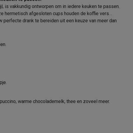
l, is vakkundig ontworpen om in iedere keuken te passen.
15 Bar
ze hermetisch afgesloten cups houden de koffie vers
w perfecte drank te bereiden uit een keuze van meer dan
alaxy Fold8
en.
Espresso, Koffie, Lungo, Ristretto,
alaxy Flip8 & Fold8 (Ultra) hoesjes
Americano
Cappuccino, Latte Macchiato,
Chocolademelk
pje.
21004893
lers
ppuccino, warme chocolademelk, thee en zoveel meer.
Krups
3700342442663