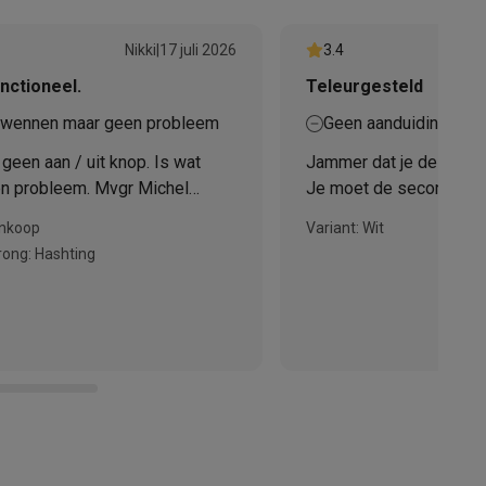
Nikki
|
17 juli 2026
3.4
nctioneel.
Teleurgesteld
s wennen maar geen probleem
Geen aanduiding van 
 geen aan / uit knop. Is wat
Jammer dat je de streep
n probleem. Mvgr Michel
Je moet de seconden b
estel achterlaten. Super hoor.
ankoop
Variant: Wit
teKt
ong: Hashting
ires