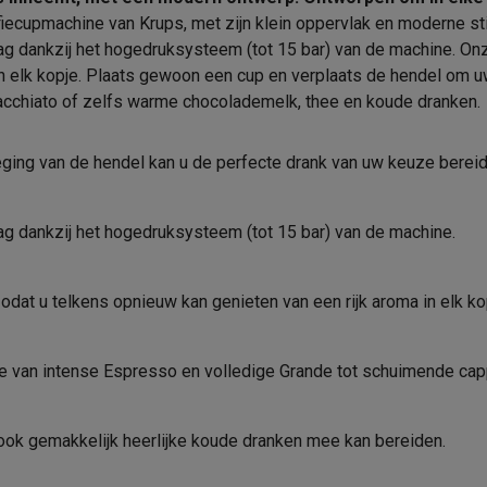
13.6 cm
era's
Nikon camera's
Lenzen
cupmachine van Krups, met zijn klein oppervlak en moderne stij
Pompdruk
26.6 cm
ag dankzij het hogedruksysteem (tot 15 bar) van de machine. On
en
Statieven & tripods
Action cam accessoires
Recepten
in elk kopje. Plaats gewoon een cup en verplaats de hendel om u
2.1 kg
Macchiato of zelfs warme chocolademelk, thee en koude dranken.
SM’s met toetsen
Refurbished smartphones
iPhone 17
Samsung G
Cold brew
0.8 m
ing van de hendel kan u de perfecte drank van uw keuze bereid
hoesjes
Screenprotectors
iPhone 17 Hoesjes
Galaxy S26 hoesjes
G
Koffierecepten
ders
-C kabels
Lightning kabels
Powerbanks
Dolce Gusto capsules
ag dankzij het hogedruksysteem (tot 15 bar) van de machine.
Melkrecepten
es
GSM houders auto
Micro SD-kaarten
Overige accessoires
0.8 L
dat u telkens opnieuw kan genieten van een rijk aroma in elk ko
Product informatie
1
s laptops
Copilot+ pc
Chromebooks
Monitors
Desktops
Krëfel code
akers
PC headsets
Microfoons
Docking stations
Externe DVD spe
ze van intense Espresso en volledige Grande tot schuimende ca
b
Tablethoezen
E-readers
Accessoires
Merk
 ook gemakkelijk heerlijke koude dranken mee kan bereiden.
 adapters
Mesh Wi-Fi
Switches
Netwerkkabels
EAN
SD-kaarten
CD's & DVD's