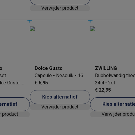
Druktoetsen
Verwijder product
 laptops
BuyBack
ques
Stofzuigers met ecocheques
Strijkijzers met ecocheques
Ste
 met ecocheques
Bruiswatertoestellen met ecocheques
Waterfilt
o
Dolce Gusto
ZWILLING
set
Capsule - Nesquik - 16
Dubbelwandig the
s
Diepvriezers met ecocheques
Ovens met ecocheques
Fornuiz
ce Gusto -
€ 6,95
24cl - 2st
€ 22,95
Kies alternatief
ernatief
Kies alternati
Koptelefoons met ecocheques
Oortjes met ecocheques
Platensp
Verwijder product
r product
Verwijder produ
ptops met ecocheques
Monitors met ecocheques
Powerbanks m