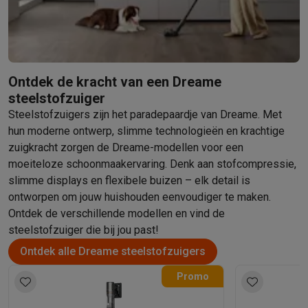
Info ecocheques
Alle eco producten
Alle eco promoties
Refurbished
Refurbished smartphones
Refurbished tablets
Refurbished lap
Huishouden
Wasmachines met ecocheques
Droogkasten met ecocheques
Ontdek de kracht van een Dreame
Kleine keukentoestellen
steelstofzuiger
Kleine keukentoestellen met ecocheques
Koffiemachines met
Steelstofzuigers zijn het paradepaardje van Dreame. Met
Grote keukentoestellen
hun moderne ontwerp, slimme technologieën en krachtige
Vaatwassers met ecocheques
Koelkasten met ecocheques
Die
zuigkracht zorgen de Dreame-modellen voor een
Airco
moeiteloze schoonmaakervaring. Denk aan stofcompressie,
Airco's met ecocheques
slimme displays en flexibele buizen – elk detail is
TV & audio
ontworpen om jouw huishouden eenvoudiger te maken.
TV met ecocheques
Bluetooth speakers met ecocheques
Kopt
Ontdek de verschillende modellen en vind de
Multimedia & telefonie
steelstofzuiger die bij jou past!
Smartphones met ecocheques
Tablets met ecocheques
Laptop
Ontdek alle Dreame steelstofzuigers
Transport
Elektrische steps met ecocheques
Promo
Eco initiatieven
Impact
Energie besparen
Recycleer je oud elektro