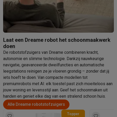
Barbecues
Elektrische barbecues
Houtskoolbarbecues
Gasbarb
Koude dranken
Juicers
Bruiswatermachines
Waterfilterkannen
Wa
Kookgerei
Pannen
Kookpotten
Keukenweegschalen
Vacuümtoest
Desserts
Wafelijzers
Ijsmachines
Pannenkoekenmakers
Divers
Smart garden
Binnentuin
Kruiden
Compost machines
Accessoire
Huishouden & airco
Laat een Dreame robot het schoonmaakwerk
Stofzuigen
Stofzuigers
Robotstofzuigers
Steelstofzuigers
Sled
doen
Robots
Robotstofzuigers
Dweilrobots
Robotmaaiers
Zwembadr
De robotstofzuigers van Dreame combineren kracht,
Schoonmaken
Vloerreinigers
Stoomreinigers
Tapijtreinigers
Hoge
autonomie en slimme technologie. Dankzij nauwkeurige
Strijken
Stoomgenerators
Strijkijzers
Kledingstomers
Actieve str
navigatie, geavanceerde dweilfuncties en automatische
Naaien
Naaimachines
Accessoires
leegstations reinigen ze je vloeren grondig – zonder dat jij
Verkoelen
Mobiele airco’s
Aircoolers
Ventilators
Accessoires
iets hoeft te doen. Van compacte modellen tot
premiumrobots met AI: elk toestel past zich moeiteloos aan
Luchtbehandeling
Luchtreinigers
Luchtbevochtigers
Luchtontvoc
jouw woning en levensstijl aan. Geef het schoonmaken uit
Verwarmen
Elektrische verwarming
Elektrische dekens
handen en geniet elke dag van een stralend schoon huis.
Wassen & drogen
Wasmachines
Droogkasten
Wasmachine en d
Huisdieren
Automatische voerbak
Automatische kattenbak
Huis
Alle Dreame robotstofzuigers
Beauty & gezondheid
Topper
Haarverzorging
Haardrogers
Stijltangen
Krultangen
Föhnborstels