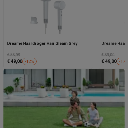
Dreame Haardroger Hair Gleam Grey
Dreame Haard
€ 55,99
€ 59,00
€ 49,00
€ 49,00
-
12
%
-
17