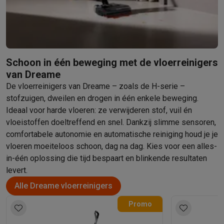
Foto accessoires
Cameratassen
Flitsers & filters
SD-kaarten
Sta
Telefonie & smartwatches
GSM's
Smartphones
Apple iPhone
Samsung smartphones
GSM’s
Refurbished
Refurbished smartphones
BuyBack
GSM bescherming
iPhone hoesjes
Samsung hoesjes
Alle hoesj
Schoon in één beweging met de vloerreinigers
Smartwatches
Smartwatches
Activity Trackers
Bandjes
Opladers
van Dreame
GSM opladers
Opladers en kabels
Draadloze opladers
USB-C k
De vloerreinigers van Dreame – zoals de H-serie –
GSM accessoires
AirTags & GPS trackers
Draadloze oortjes
GS
stofzuigen, dweilen en drogen in één enkele beweging.
Vaste telefoons
Vaste telefoons
Walkie talkies
Babyfoons
Ideaal voor harde vloeren: ze verwijderen stof, vuil én
Computers & tablets
vloeistoffen doeltreffend en snel. Dankzij slimme sensoren,
Computers
Laptops
Gaming laptops
Apple MacBook
Windows la
comfortabele autonomie en automatische reiniging houd je je
Randapparatuur IT
Muizen
Toetsenborden
Webcams
PC speaker
vloeren moeiteloos schoon, dag na dag. Kies voor een alles-
Tablets & e-readers
Tablets
Apple iPad
Samsung Galaxy Tab
Tab
in-één oplossing die tijd bespaart en blinkende resultaten
Printen
Printers
Inktpatronen & papier
Cricut
levert.
Netwerk & wifi
Routers & access points
Powerline & Wi-Fi adap
Alle Dreame vloerreinigers
Geheugen & opslag
Externe harde schijven
SSD
USB-sticks
SD-k
Software
Windows & Microsoft Office
Anti-Virus
Overige softwa
Promo
Toebehoren IT
Opladers & kabels
Tassen & sleeves
Steunen
Mu