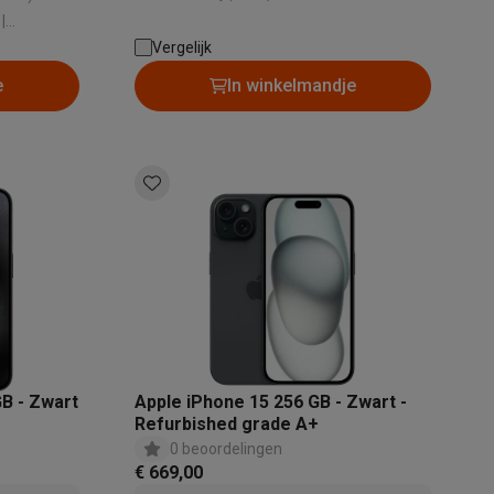
Stralingswaarde - Hoofd (W/kg): 1 W/kg |
|
Videokwaliteit: 4K Ultra HD
: 1 W/kg |
Vergelijk
e
In winkelmandje
Thermometers
Accessoires
GB - Zwart
Apple iPhone 15 256 GB - Zwart -
Refurbished grade A+
0 beoordelingen
€ 669,00