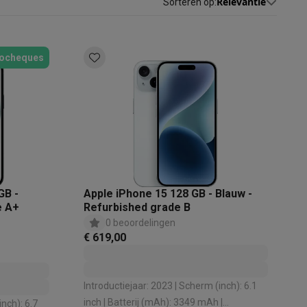
Relevantie
Sorteren op
:
ocheques
akken
Accessoires
GB -
Apple iPhone 15 128 GB - Blauw -
e A+
Refurbished grade B
0 beoordelingen
€ 619,00
Introductiejaar: 2023 | Scherm (inch): 6.1
kels
Droogrekken
inch | Batterij (mAh): 3349 mAh |