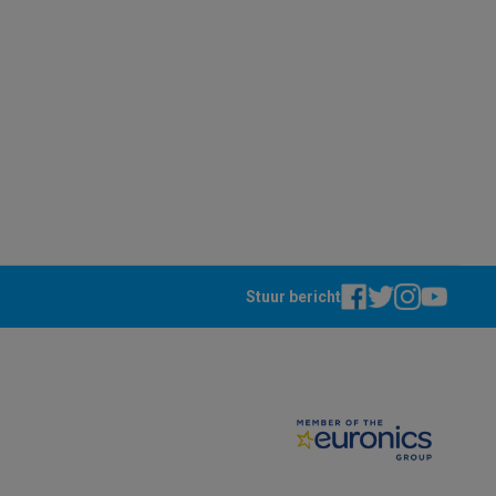
teKt
Stuur bericht
ires