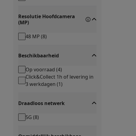
Ecocheques
Info ecocheques
Alle eco producten
Alle eco promoties
Resolutie Hoofdcamera
Refurbished
(MP)
Refurbished smartphones
Refurbished tablets
Refurbished
Huishouden
48 MP
(
8
)
Wasmachines met ecocheques
Droogkasten met ecoche
Kleine keukentoestellen
Kleine keukentoestellen met ecocheques
Koffiemachines
Beschikbaarheid
Grote keukentoestellen
Op voorraad
(
4
)
Vaatwassers met ecocheques
Koelkasten met ecocheque
Click&Collect 1h of levering in
Airco
3 werkdagen
(
1
)
Airco's met ecocheques
TV & audio
TV met ecocheques
Bluetooth speakers met ecocheques
Draadloos netwerk
Multimedia & telefonie
Smartphones met ecocheques
Tablets met ecocheques
La
5G
(
8
)
Transport
Elektrische steps met ecocheques