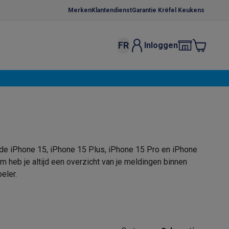
Merken
Klantendienst
Garantie Krëfel Keukens
FR
Inloggen
kels
Droogrekken
s
 microgolfovens
Inbouw wasmachines
ten
de iPhone 15, iPhone 15 Plus, iPhone 15 Pro en iPhone
 heb je altijd een overzicht van je meldingen binnen
beler.
ion Mode geniet je van gestabiliseerde beelden zonder
o
Koffiezetapparaten
Koffie, capsules & pads
Accessoires
main camera voor de allerbeste foto's met verbluffende