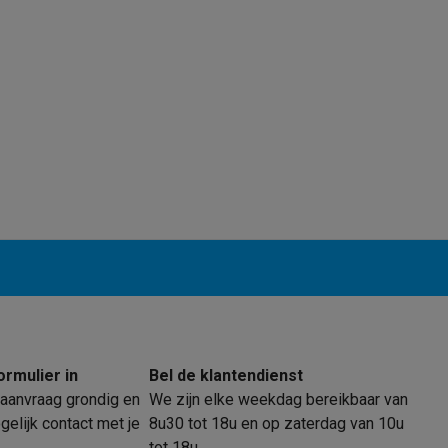
klein elektro
Solden op multimedia
Solden op TV & audio
Black Friday
lijke winkelbeleving
Niet tevreden, geld terug
ie
TV installatie
etaling
Alma: betaal in 2 of 3 keer
Klarna: betaal binnen 30 dagen
everingsuur
Zakelijke klanten
ProteKt: verzeker je toestel
Swap Pro
 kookplaat past bij jouw keuken?
Meer...
..
ituatie
Hoofdtelefoon of oortjes?
Meer...
 je een elektrische step?
Hoe kies je een drone ?
 groot elektro
Outlet klein elektro
Outlet TV & audio
Outlet accesso
ormulier in
Bel de klantendienst
aanvraag grondig en
We zijn elke weekdag bereikbaar van
elijk contact met je
8u30 tot 18u en op zaterdag van 10u
tot 18u.