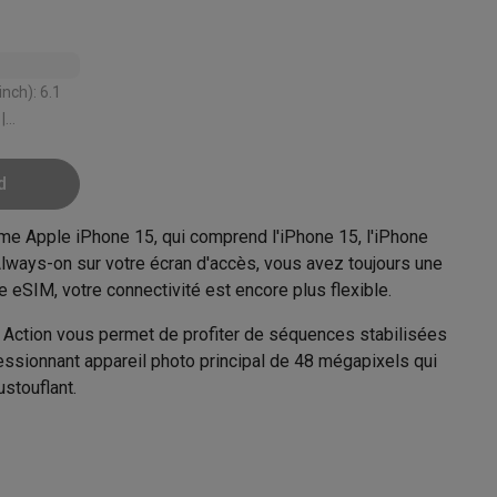
tion accessoires
 accessoires
|
: 1 W/kg |
d
Racing
Smartphone gaming controllers
Accessoires
me Apple iPhone 15, qui comprend l'iPhone 15, l'iPhone
 Always-on sur votre écran d'accès, vous avez toujours une
e eSIM, votre connectivité est encore plus flexible.
s & GPS trackers
Action vous permet de profiter de séquences stabilisées
ssionnant appareil photo principal de 48 mégapixels qui
stouflant.
 personenweegschalen
Slimme elektrische tandenborstels
Babyf