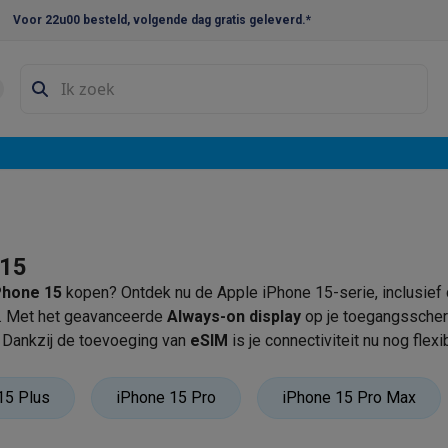
Voor 22u00 besteld, volgende dag gratis geleverd.*
en droogkast sets
Was-droogcombinaties
Tussenkaders en sok
e vaatwassers
e koelkasten
Amerikaanse koelkasten
Wijnkoelkasten
Diepvriezer
w koelkasten
Inbouw diepvriezers
Inbouw wijnkoelkasten
Inbouw
kplaten
Gas kookplaten
Kookplaten met afzuiging
Pannen
Kookpot
 15
Phone 15
kopen? Ontdek nu de Apple iPhone 15-serie, inclusief 
izen
Gasfornuizen
. Met het geavanceerde
Always-on display
op je toegangsscherm
iemachines
 Dankzij de toevoeging van
eSIM
is je connectiviteit nu nog flexi
ffende 4K HDR-video's met de iPhone 15, en met de nieuwe Act
ressomachines
Capsule- & padsmachines
Nespresso
Dolce Gust
soires. De iPhone 15 series hebben een indrukwekkende 48 MP 
15 Plus
iPhone 15 Pro
iPhone 15 Pro Max
machines
Juicers
Eierkokers
Yoghurtmachines
Accessoires
 monsieur machines
Accessoires