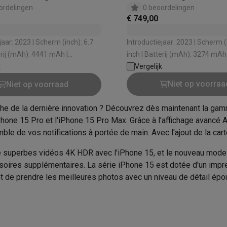
oftware
ordelingen
0 beoordelingen
n
Muismatten
Overige accessoires
€ 749,00
on controllers
Playstation headsets
Playstation VR-brillen
Playsta
 | Scherm (inch): 6.7
Introductiejaar: 2023 | Scherm (inch): 6.1
do Switch controllers
Nintendo Switch headsets
Nintendo Switch
erij (mAh): 4441 mAh |
inch | Batterij (mAh): 3274 mAh 
aarde - Hoofd (W/kg): 1 W/kg |
Stralingswaarde - Hoofd (W/kg)
Vergelijk
cessoires
k
eit: 4K Ultra HD
Videokwaliteit: 4K Ultra HD
ing muizen
Gaming toetsenborden
PC gaming controllers
Niet op voorraa
Niet op voorraad
stoelen
Gaming desks
Gaming TV
Gaming monitors
VR brillen
Sim 
che de la dernière innovation ? Découvrez dès maintenant la gam
ders
iPhone 15 Pro et l'iPhone 15 Pro Max. Grâce à l'affichage avancé
che steps accessoires
GPS accessoires
ble de vos notifications à portée de main. Avec l'ajout de la cart
men
Bewegingsdetectoren
Slimme deurbellen
Rookmelders
AirTag
 superbes vidéos 4K HDR avec l'iPhone 15, et le nouveau mode 
oires supplémentaires. La série iPhone 15 est dotée d'un impre
Voice assistant
Weerstations
 de prendre les meilleures photos avec un niveau de détail épou
r
Apple TV
Batterijen & opladers
Stekkers & adapters
spressomachines
Slimme ovens
Slimme keukenrobots
roogkasten
Slimme luchtbehandeling
Slimme stofzuigers
Slimme