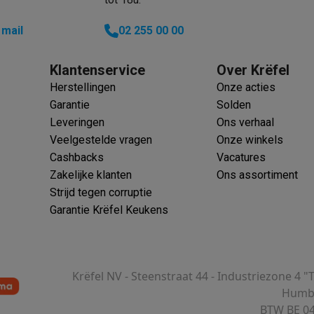
 mail
02 255 00 00
Klantenservice
Over Krëfel
Herstellingen
Onze acties
Garantie
Solden
Leveringen
Ons verhaal
Veelgestelde vragen
Onze winkels
Cashbacks
Vacatures
Zakelijke klanten
Ons assortiment
Strijd tegen corruptie
Garantie Krëfel Keukens
Krëfel NV - Steenstraat 44 - Industriezone 4 "
Humbe
BTW BE 04