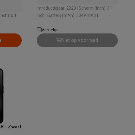
Introductiejaar: 2023 | Scherm (inch): 6.1
inch | Batterij (mAh): 3349 mAh |
|
Stralingswaarde - Hoofd (W/kg): 1 W/kg |
: 1 W/kg |
Videokwaliteit: 4K Ultra HD
Vergelijk
alaxy Fold8
e
Niet op voorraad
alaxy Flip8 & Fold8 (Ultra) hoesjes
lers
GB - Zwart