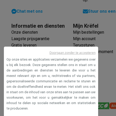
Chat met ons
Stuur ons een
Informatie en diensten
Mijn Krëfel
Onze diensten
Mijn bestellingen
Laagste prijsgarantie
Mijn account
Gratis leveren
Terugsturen
Verlengde garantie
Mijn leveringsmoment
Doorgaan zonder te accepteren
Ecocheques
Op onze sites en applicaties verzamelen we gegevens over
Veilig betalen
u bij elk bezoek. Deze gegevens stellen ons in staat om u
de aanbiedingen en diensten te leveren die voor u het
Toegankelijkheidsverklaring
meest relevant zijn en om u, rechtstreeks of via partners,
gepersonaliseerde communicatie en reclame te sturen en
om de doeltreffendheid ervan te meten. Het stelt ons ook
in staat om de inhoud van onze sites aan te passen aan uw
voorkeuren, om het voor u gemakkelijker te maken om
inhoud te delen op sociale netwerken en om statistieken
te produceren.