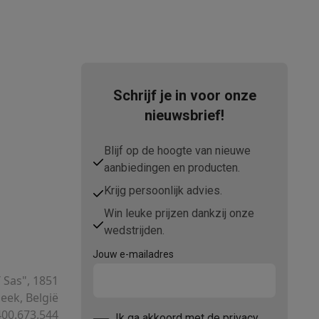
Schrijf je in voor onze
nieuwsbrief!
Blijf op de hoogte van nieuwe
aanbiedingen en producten.
Krijg persoonlijk advies.
Win leuke prijzen dankzij onze
wedstrijden.
Jouw e-mailadres
T Sas", 1851
ek, België
00.673.544
Ik ga akkoord met
de privacy