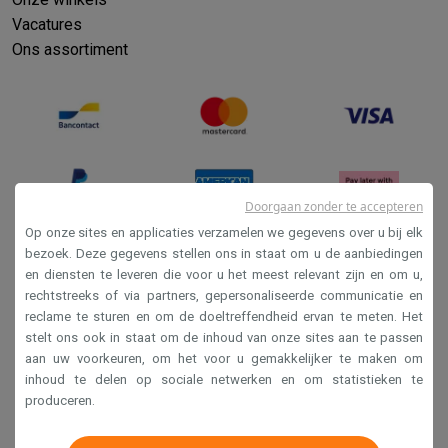
Vacatures
Ons assortiment
Doorgaan zonder te accepteren
Op onze sites en applicaties verzamelen we gegevens over u bij elk
bezoek. Deze gegevens stellen ons in staat om u de aanbiedingen
en diensten te leveren die voor u het meest relevant zijn en om u,
Verkoopsvoorwaarden
rechtstreeks of via partners, gepersonaliseerde communicatie en
Privacy
reclame te sturen en om de doeltreffendheid ervan te meten. Het
stelt ons ook in staat om de inhoud van onze sites aan te passen
Disclaimer
aan uw voorkeuren, om het voor u gemakkelijker te maken om
Cookies
inhoud te delen op sociale netwerken en om statistieken te
produceren.
Krëfel NV - Steenstraat 44 - Industriezone 4 "T Sas",