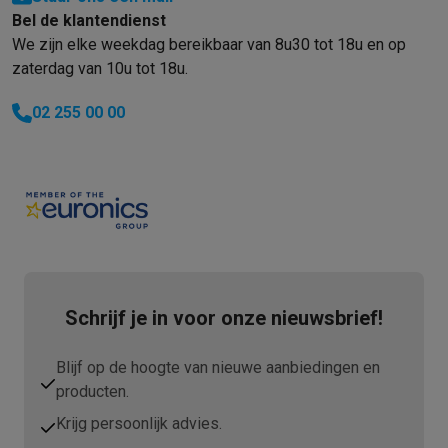
Info ecocheques
Alle eco producten
Alle eco promoties
Bel de klantendienst
Refurbished
We zijn elke weekdag bereikbaar van 8u30 tot 18u en op
Refurbished smartphones
Refurbished tablets
Refurbished lap
zaterdag van 10u tot 18u.
Huishouden
Wasmachines met ecocheques
Droogkasten met ecocheques
02 255 00 00
Kleine keukentoestellen
Kleine keukentoestellen met ecocheques
Koffiemachines met
Grote keukentoestellen
Vaatwassers met ecocheques
Koelkasten met ecocheques
Die
Airco
Airco's met ecocheques
TV & audio
TV met ecocheques
Bluetooth speakers met ecocheques
Kopt
Schrijf je in voor onze nieuwsbrief!
Multimedia & telefonie
Smartphones met ecocheques
Tablets met ecocheques
Laptop
Blijf op de hoogte van nieuwe aanbiedingen en
Transport
producten.
Elektrische steps met ecocheques
Eco initiatieven
Krijg persoonlijk advies.
Impact
Energie besparen
Recycleer je oud elektro