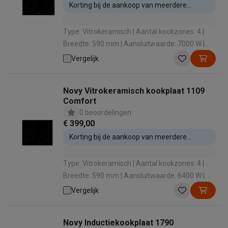
Korting bij de aankoop van meerdere
inbouwtoestellen
Type: Vitrokeramisch | Aantal kookzones: 4 |
Breedte: 590 mm | Aansluitwaarde: 7000 W |
Boosterfunctie: Nee
Vergelijk
Novy Vitrokeramisch kookplaat 1109
Comfort
0 beoordelingen
€ 399,00
Korting bij de aankoop van meerdere
inbouwtoestellen
Type: Vitrokeramisch | Aantal kookzones: 4 |
Breedte: 590 mm | Aansluitwaarde: 6400 W |
Boosterfunctie: Nee
Vergelijk
Novy Inductiekookplaat 1790