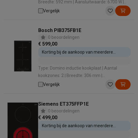
Breedte: 592 mm | Aansluitwaarde: 6700 W |
Boosterfunctie: Nee
Vergelijk
Bosch PIB375FB1E
0 beoordelingen
€ 599,00
Korting bij de aankoop van meerdere
inbouwtoestellen
Type: Domino inductie kookplaat | Aantal
kookzones: 2 | Breedte: 306 mm |
Aansluitwaarde: 3700 W | Boosterfunctie: Ja
Vergelijk
Siemens ET375FFP1E
0 beoordelingen
€ 499,00
Korting bij de aankoop van meerdere
inbouwtoestellen