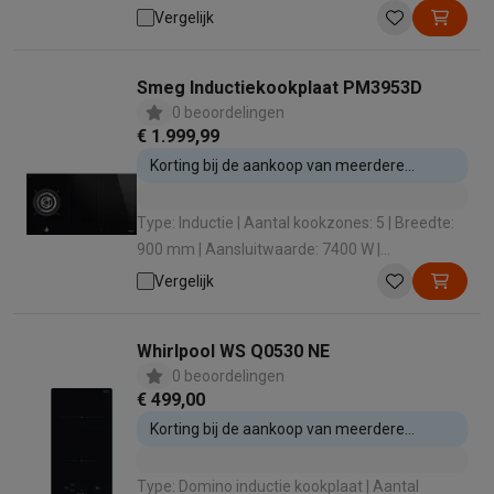
Boosterfunctie: Nee
Vergelijk
Smeg Inductiekookplaat PM3953D
0 beoordelingen
€ 1.999,99
Korting bij de aankoop van meerdere
inbouwtoestellen
Type: Inductie | Aantal kookzones: 5 | Breedte:
900 mm | Aansluitwaarde: 7400 W |
Boosterfunctie: Ja
Vergelijk
Whirlpool WS Q0530 NE
0 beoordelingen
€ 499,00
Korting bij de aankoop van meerdere
inbouwtoestellen
Type: Domino inductie kookplaat | Aantal