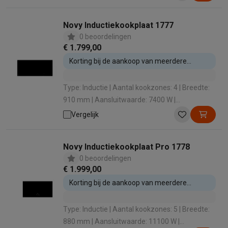
Novy Inductiekookplaat 1777
0 beoordelingen
€ 1.799,00
Korting bij de aankoop van meerdere
inbouwtoestellen
Type: Inductie | Aantal kookzones: 4 | Breedte:
910 mm | Aansluitwaarde: 7400 W |
Boosterfunctie: Nee
Vergelijk
Novy Inductiekookplaat Pro 1778
0 beoordelingen
€ 1.999,00
Korting bij de aankoop van meerdere
inbouwtoestellen
Type: Inductie | Aantal kookzones: 5 | Breedte:
880 mm | Aansluitwaarde: 11100 W |