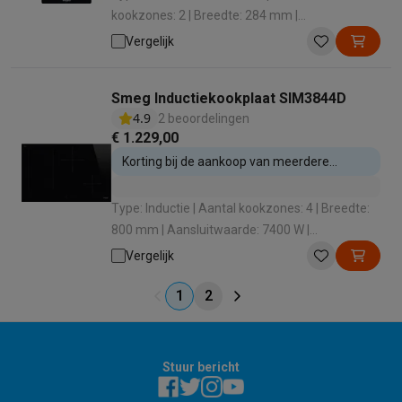
kookzones: 2 | Breedte: 284 mm |
Aansluitwaarde: 3700 W | Boosterfunctie: Ja
Vergelijk
Smeg Inductiekookplaat SIM3844D
4.9
2 beoordelingen
€ 1.229,00
Korting bij de aankoop van meerdere
inbouwtoestellen
Type: Inductie | Aantal kookzones: 4 | Breedte:
800 mm | Aansluitwaarde: 7400 W |
Boosterfunctie: Ja
Vergelijk
1
2
Stuur bericht