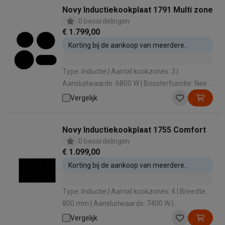
Novy Inductiekookplaat 1791 Multi zone
0 beoordelingen
€ 1.799,00
Korting bij de aankoop van meerdere
inbouwtoestellen
Type: Inductie | Aantal kookzones: 3 |
Aansluitwaarde: 6800 W | Boosterfunctie: Nee |
Timer: Ja
Vergelijk
Novy Inductiekookplaat 1755 Comfort
0 beoordelingen
€ 1.099,00
Korting bij de aankoop van meerdere
inbouwtoestellen
Type: Inductie | Aantal kookzones: 4 | Breedte:
800 mm | Aansluitwaarde: 7400 W |
Boosterfunctie: Nee
Vergelijk