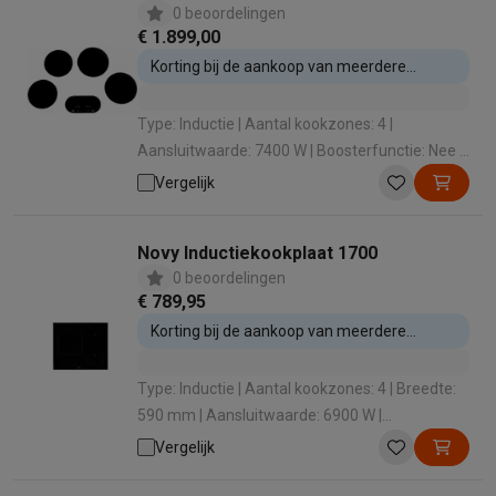
0 beoordelingen
€ 1.899,00
Korting bij de aankoop van meerdere
inbouwtoestellen
Type: Inductie | Aantal kookzones: 4 |
Aansluitwaarde: 7400 W | Boosterfunctie: Nee |
Timer: Ja
Vergelijk
Novy Inductiekookplaat 1700
0 beoordelingen
€ 789,95
Korting bij de aankoop van meerdere
inbouwtoestellen
Type: Inductie | Aantal kookzones: 4 | Breedte:
590 mm | Aansluitwaarde: 6900 W |
Boosterfunctie: Nee
Vergelijk