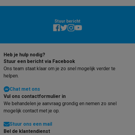
Info ecocheques
Alle eco producten
Alle eco promoties
Refurbished
Refurbished smartphones
Refurbished tablets
Refurbished lap
Stuur bericht
Huishouden
Wasmachines met ecocheques
Droogkasten met ecocheques
Kleine keukentoestellen
Kleine keukentoestellen met ecocheques
Koffiemachines met
Grote keukentoestellen
Heb je hulp nodig?
Vaatwassers met ecocheques
Koelkasten met ecocheques
Die
Stuur een bericht via Facebook
Airco
Ons team staat klaar om je zo snel mogelijk verder te
Airco's met ecocheques
helpen.
TV & audio
Chat met ons
TV met ecocheques
Bluetooth speakers met ecocheques
Kopt
Vul ons contactformulier in
Multimedia & telefonie
We behandelen je aanvraag grondig en nemen zo snel
Smartphones met ecocheques
Tablets met ecocheques
Laptop
mogelijk contact met je op.
Transport
Elektrische steps met ecocheques
Stuur ons een mail
Eco initiatieven
Bel de klantendienst
Impact
Energie besparen
Recycleer je oud elektro