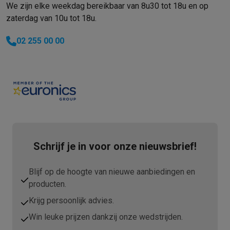
We zijn elke weekdag bereikbaar van 8u30 tot 18u en op
Info & acties
zaterdag van 10u tot 18u.
Solden
Alle soldendeals
Solden op groot elektro
Solden op klein
Acties
Deals van het moment
Promoties
Cashbacks
Solden
Black
02 255 00 00
Daarom Krëfel
Gratis levering
Laagste prijsgarantie
Persoonlijke
Installatie aan huis
Groot elektro installatie
Inbouw installatie
TV 
Betalingsmogelijkheden
Gift card
Ecocheques
Kopen op afbetal
Klantenservice
Herstelling van je toestel
Controleer jouw leveri
Groot elektro & inbouw
Vind jouw ideale wasmachine
Welke kook
Klein elektro
Beauty & gezondheid
Huishouden
Keuken
Meer...
Beeld & Geluid
Kies jouw ideale TV
Een speaker voor elke situa
Sport & Ontspanning
Hoe kies je een smartwatch?
Hoe kies je 
Schrijf je in voor onze nieuwsbrief!
Outlet
Outlet
Alle outlet deals
Outlet multimedia & telefonie
Outlet groo
Blijf op de hoogte van nieuwe aanbiedingen en
producten.
Krijg persoonlijk advies.
Win leuke prijzen dankzij onze wedstrijden.