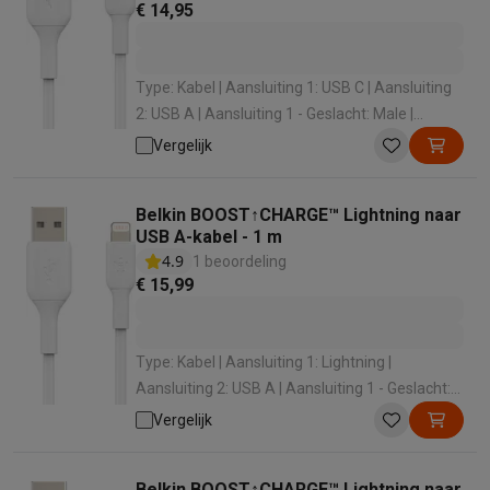
€ 14,95
Type: Kabel | Aansluiting 1: USB C | Aansluiting
2: USB A | Aansluiting 1 - Geslacht: Male |
Aansluiting 2 - Geslacht: Male
Vergelijk
Belkin BOOST↑CHARGE™ Lightning naar
USB A-kabel - 1 m
4.9
1 beoordeling
€ 15,99
Type: Kabel | Aansluiting 1: Lightning |
Aansluiting 2: USB A | Aansluiting 1 - Geslacht:
Male | Aansluiting 2 - Geslacht: Male
Vergelijk
Belkin BOOST↑CHARGE™ Lightning naar