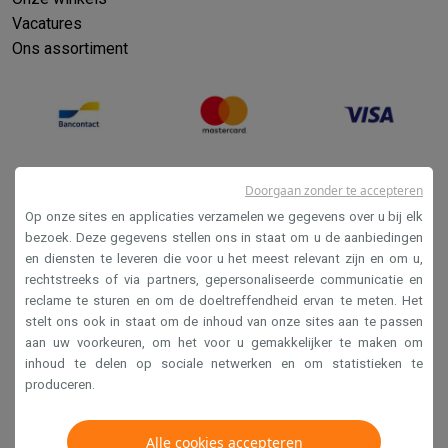
Vacatures
Ons assortiment
Doorgaan zonder te accepteren
Op onze sites en applicaties verzamelen we gegevens over u bij elk
bezoek. Deze gegevens stellen ons in staat om u de aanbiedingen
en diensten te leveren die voor u het meest relevant zijn en om u,
Verkoopsvoorwaarden
rechtstreeks of via partners, gepersonaliseerde communicatie en
reclame te sturen en om de doeltreffendheid ervan te meten. Het
Privacy
stelt ons ook in staat om de inhoud van onze sites aan te passen
Disclaimer
aan uw voorkeuren, om het voor u gemakkelijker te maken om
inhoud te delen op sociale netwerken en om statistieken te
Cookies
produceren.
Krëfel NV - Steenstraat 44 - Industriezone 4 "T Sas",
Alle cookies accepteren