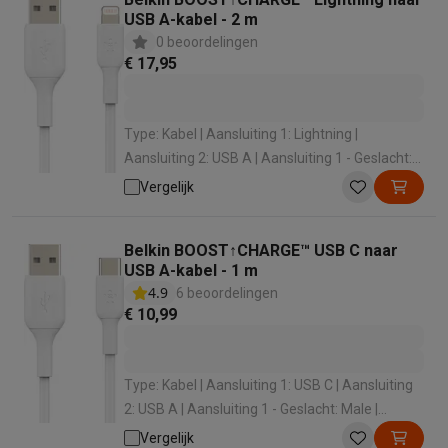
USB A-kabel - 2 m
0 beoordelingen
€ 17,95
Type: Kabel | Aansluiting 1: Lightning |
Aansluiting 2: USB A | Aansluiting 1 - Geslacht:
Male | Aansluiting 2 - Geslacht: Male
Vergelijk
Belkin BOOST↑CHARGE™ USB C naar
USB A-kabel - 1 m
4.9
6 beoordelingen
€ 10,99
Type: Kabel | Aansluiting 1: USB C | Aansluiting
2: USB A | Aansluiting 1 - Geslacht: Male |
Aansluiting 2 - Geslacht: Male
Vergelijk