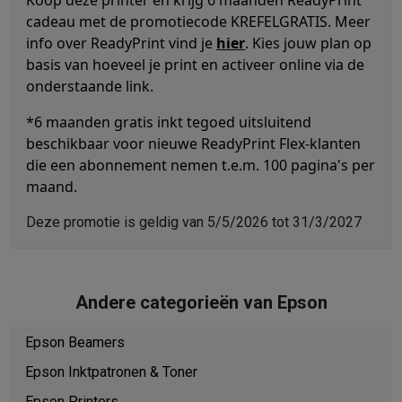
Koop deze printer en krijg 6 maanden ReadyPrint
Barbecues
Elektrische barbecues
Houtskoolbarbecues
Gasbarb
cadeau met de promotiecode KREFELGRATIS. Meer
Koude dranken
Juicers
Bruiswatermachines
Waterfilterkannen
Wa
info over ReadyPrint vind je
hier
. Kies jouw plan op
basis van hoeveel je print en activeer online via de
Kookgerei
Pannen
Kookpotten
Keukenweegschalen
Vacuümtoest
onderstaande link.
Desserts
Wafelijzers
Ijsmachines
Pannenkoekenmakers
Divers
Smart garden
Binnentuin
Kruiden
Compost machines
Accessoire
*6 maanden gratis inkt tegoed uitsluitend
Huishouden & airco
beschikbaar voor nieuwe ReadyPrint Flex-klanten
Stofzuigen
Stofzuigers
Robotstofzuigers
Steelstofzuigers
Sled
die een abonnement nemen t.e.m. 100 pagina's per
Robots
Robotstofzuigers
Dweilrobots
Robotmaaiers
Zwembadr
maand.
Schoonmaken
Vloerreinigers
Stoomreinigers
Tapijtreinigers
Hoge
Strijken
Stoomgenerators
Strijkijzers
Kledingstomers
Actieve str
Deze promotie is geldig van 5/5/2026 tot 31/3/2027
Naaien
Naaimachines
Accessoires
Verkoelen
Mobiele airco’s
Aircoolers
Ventilators
Accessoires
Luchtbehandeling
Luchtreinigers
Luchtbevochtigers
Luchtontvoc
Andere categorieën van Epson
Verwarmen
Elektrische verwarming
Elektrische dekens
Wassen & drogen
Wasmachines
Droogkasten
Wasmachine en d
Epson Beamers
Huisdieren
Automatische voerbak
Automatische kattenbak
Huis
Epson Inktpatronen & Toner
Beauty & gezondheid
Haarverzorging
Haardrogers
Stijltangen
Krultangen
Föhnborstels
Epson Printers