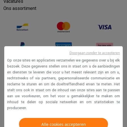
Vacatures
Info & acties
Ons assortiment
Solden
Alle soldendeals
Solden op groot elektro
Solden op klein
Acties
Deals van het moment
Promoties
Cashbacks
Solden
Black
Daarom Krëfel
Gratis levering
Laagste prijsgarantie
Persoonlijke
Installatie aan huis
Groot elektro installatie
Inbouw installatie
TV 
Betalingsmogelijkheden
Gift card
Ecocheques
Kopen op afbetal
Klantenservice
Herstelling van je toestel
Controleer jouw leveri
Doorgaan zonder te accepteren
Groot elektro & inbouw
Vind jouw ideale wasmachine
Welke kook
Op onze sites en applicaties verzamelen we gegevens over u bij elk
Klein elektro
Beauty & gezondheid
Huishouden
Keuken
Meer...
bezoek. Deze gegevens stellen ons in staat om u de aanbiedingen
Beeld & Geluid
Kies jouw ideale TV
Een speaker voor elke situa
en diensten te leveren die voor u het meest relevant zijn en om u,
Verkoopsvoorwaarden
Sport & Ontspanning
Hoe kies je een smartwatch?
Hoe kies je 
rechtstreeks of via partners, gepersonaliseerde communicatie en
Privacy
Outlet
reclame te sturen en om de doeltreffendheid ervan te meten. Het
stelt ons ook in staat om de inhoud van onze sites aan te passen
Outlet
Alle outlet deals
Outlet multimedia & telefonie
Outlet groo
Disclaimer
aan uw voorkeuren, om het voor u gemakkelijker te maken om
Cookies
inhoud te delen op sociale netwerken en om statistieken te
produceren.
Krëfel NV - Steenstraat 44 - Industriezone 4 "T Sas",
1851 Humbeek, België
Alle cookies accepteren