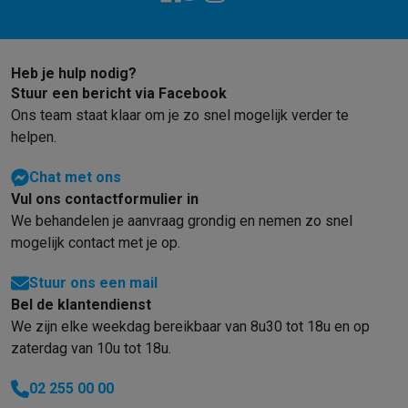
Mondhygiëne
Elektrische tandenborstels
Opzetborstels
Waterf
Scheren
Elektrische scheerapparaten
Baardtrimmers
Multigroo
Lichaamsontharing
IPL ontharing
Epilators
Ladyshaves
Heb je hulp nodig?
Beauty
Gelaatsverzorging
LED Maskers
Spiegels
Hand & voetve
Stuur een bericht via Facebook
Massage
Voetmassage
Massagestoelen
Nek & schoudermass
Ons team staat klaar om je zo snel mogelijk verder te
Gezondheid
Personenweegschalen
Bloeddrukmeters
Elektrosti
helpen.
Voor de baby
Babyfoons
Borstkolven
Flessenwarmers
Aerosols
Chat met ons
TV, audio & foto
Vul ons contactformulier in
TV & beamers
TV
TV's met soundbar
2026 TV
LG TV
Samsung TV
We behandelen je aanvraag grondig en nemen zo snel
Randapparatuur TV
Soundbars
Home cinema
Versterkers
Medias
mogelijk contact met je op.
Hoofdtelefoons & oortjes
Koptelefoons
Draadloze koptelefoo
Speakers
Speakers
Bluetooth speakers
Smart speakers
Party s
Stuur ons een mail
Muziek in huis
Radio's & wekkers
Platenspelers
Hifi-ketens
Bel de klantendienst
Navigatie
Dashcams
GPS
Coyote
GPS accessoires
We zijn elke weekdag bereikbaar van 8u30 tot 18u en op
TV & audio accessoires
Steunen
Kabels
Draagbare mediaspele
zaterdag van 10u tot 18u.
Fototoestellen
Digitale camera's
Instant camera's
Canon camera'
Video
GoPro
Action cams
Drones
Camcorder
02 255 00 00