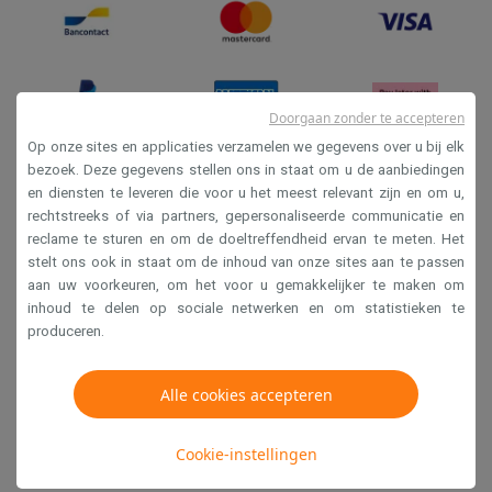
Doorgaan zonder te accepteren
Op onze sites en applicaties verzamelen we gegevens over u bij elk
bezoek. Deze gegevens stellen ons in staat om u de aanbiedingen
en diensten te leveren die voor u het meest relevant zijn en om u,
Verkoopsvoorwaarden
rechtstreeks of via partners, gepersonaliseerde communicatie en
Privacy
reclame te sturen en om de doeltreffendheid ervan te meten. Het
stelt ons ook in staat om de inhoud van onze sites aan te passen
Disclaimer
aan uw voorkeuren, om het voor u gemakkelijker te maken om
Cookies
inhoud te delen op sociale netwerken en om statistieken te
produceren.
Krëfel NV - Steenstraat 44 - Industriezone 4 "T Sas",
Alle cookies accepteren
1851 Humbeek, België
BTW BE 0400.673.544
Cookie-instellingen
Copyright 2026