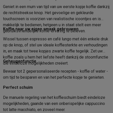
Foto accessoires
Cameratassen
Flitsers & filters
SD-kaarten
Sta
Telefonie & smartwatches
Geniet in een mum van tijd van uw eerste kopje koffie dankzij
GSM's
Smartphones
Apple iPhone
Samsung smartphones
GSM’s
de rechtstreekse knop. Het gevoelige en gekleurde
touchscreen is voorzien van realistische icoontjes en is
Refurbished
Refurbished smartphones
BuyBack
makkelijk te bedienen, hetgeen u in staat stelt een meer
GSM bescherming
iPhone hoesjes
Samsung hoesjes
Alle hoesj
Koffie naar uw eigen smaak gebrouwen
gebruiksvriendelijke koffie-ervaring te beleven.
Smartwatches
Smartwatches
Activity Trackers
Bandjes
Opladers
GSM opladers
Opladers en kabels
Draadloze opladers
USB-C k
Wissel tussen espresso en café lungo met één enkele druk
GSM accessoires
AirTags & GPS trackers
Draadloze oortjes
GS
op de knop, of stel uw ideale koffiesterkte en verhoudingen
Vaste telefoons
Vaste telefoons
Walkie talkies
Babyfoons
in, en maak tot twee kopjes zwarte koffie tegelijk. Zet uw
Computers & tablets
koffie zoals u hem het liefste heeft dankzij de stoomfunctie
Geheugenfunctie
Computers
Laptops
Gaming laptops
Apple MacBook
Windows la
die eindeloze mogelijkheden creëert.
Randapparatuur IT
Muizen
Toetsenborden
Webcams
PC speaker
Bewaar tot 2 gepersonaliseerde recepten - koffie of water -
Tablets & e-readers
Tablets
Apple iPad
Samsung Galaxy Tab
Tab
om tijd te besparen en van het perfecte kopje te genieten.
Printen
Printers
Inktpatronen & papier
Cricut
Perfect schuim
Netwerk & wifi
Routers & access points
Powerline & Wi-Fi adap
Geheugen & opslag
Externe harde schijven
SSD
USB-sticks
SD-k
De manuele regeling van het koffieschuim biedt eindeloze
Software
Windows & Microsoft Office
Anti-Virus
Overige softwa
mogelijkheden, gaande van een onberispelijke cappuccino
Toebehoren IT
Opladers & kabels
Tassen & sleeves
Steunen
Mu
tot latte macchiato, en zoveel meer.