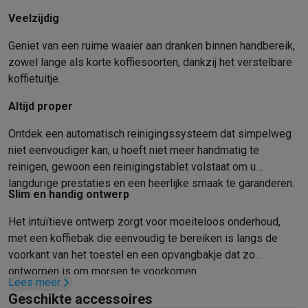
Gaming
Veelzijdig
PlayStation
PlayStation 5
PS5 games
PS4 games
Playstation co
Nintendo
Nintendo Switch 2
Nintendo Switch games
Nintendo Sw
Geniet van een ruime waaier aan dranken binnen handbereik,
Xbox
Xbox games
Xbox controllers
Xbox headsets
Xbox access
zowel lange als korte koffiesoorten, dankzij het verstelbare
PC gaming
Gaming laptops
Gaming PC
Gaming monitors
Gaming
koffietuitje.
Gaming setup
Gaming headsets
Gaming microfoons
Gamingstoe
Smart home & devices
Altijd proper
Smartwatches
Smartwatches
Activity Trackers
Bandjes
Opladers
Ontdek een automatisch reinigingssysteem dat simpelweg
Mobiliteit
Elektrische steps
Dashcams
GPS
Coyote
Elektrische 
niet eenvoudiger kan, u hoeft niet meer handmatig te
Veiligheid & bescherming
Bewakingscamera's
Alarmsystemen
B
reinigen, gewoon een reinigingstablet volstaat om u
Contactloos betalen
Betaalterminals
Accessoires SumUp
langdurige prestaties en een heerlijke smaak te garanderen.
Omgeving & comfort
Verlichting
Plug & play zonnepanelen
Voice
Slim en handig ontwerp
Entertainment
Smart TV
Smart speakers
Google TV Streamer
App
Het intuïtieve ontwerp zorgt voor moeiteloos onderhoud,
Keuken
Slimme koelkasten
Slimme vaatwassers
Slimme espre
met een koffiebak die eenvoudig te bereiken is langs de
Huishouden & gezondheid
Slimme wasmachines
Slimme droog
voorkant van het toestel en een opvangbakje dat zo
Eco producten
ontworpen is om morsen te voorkomen.
Ecocheques
Lees meer
Info ecocheques
Alle eco producten
Alle eco promoties
Geschikte accessoires