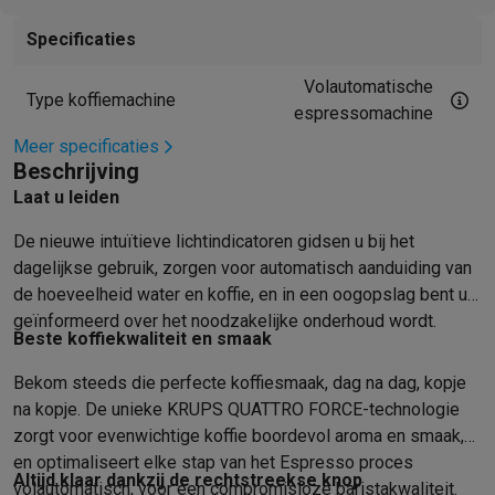
Mondhygiëne
Elektrische tandenborstels
Opzetborstels
Waterf
Specificaties
Scheren
Elektrische scheerapparaten
Baardtrimmers
Multigroo
Lichaamsontharing
IPL ontharing
Epilators
Ladyshaves
Volautomatische
Type koffiemachine
Beauty
Gelaatsverzorging
LED Maskers
Spiegels
Hand & voetve
espressomachine
Massage
Voetmassage
Massagestoelen
Nek & schoudermass
Meer specificaties
Gezondheid
Personenweegschalen
Bloeddrukmeters
Elektrosti
Beschrijving
Voor de baby
Babyfoons
Borstkolven
Flessenwarmers
Aerosols
Laat u leiden
TV, audio & foto
De nieuwe intuïtieve lichtindicatoren gidsen u bij het
TV & beamers
TV
TV's met soundbar
2026 TV
LG TV
Samsung TV
dagelijkse gebruik, zorgen voor automatisch aanduiding van
Randapparatuur TV
Soundbars
Home cinema
Versterkers
Medias
de hoeveelheid water en koffie, en in een oogopslag bent u
Hoofdtelefoons & oortjes
Koptelefoons
Draadloze koptelefoo
geïnformeerd over het noodzakelijke onderhoud wordt.
Speakers
Speakers
Bluetooth speakers
Smart speakers
Party s
Beste koffiekwaliteit en smaak
Muziek in huis
Radio's & wekkers
Platenspelers
Hifi-ketens
Bekom steeds die perfecte koffiesmaak, dag na dag, kopje
Navigatie
Dashcams
GPS
Coyote
GPS accessoires
na kopje. De unieke KRUPS QUATTRO FORCE-technologie
TV & audio accessoires
Steunen
Kabels
Draagbare mediaspele
zorgt voor evenwichtige koffie boordevol aroma en smaak,
Fototoestellen
Digitale camera's
Instant camera's
Canon camera'
en optimaliseert elke stap van het Espresso proces
Video
GoPro
Action cams
Drones
Camcorder
Altijd klaar dankzij de rechtstreekse knop
volautomatisch, voor een compromisloze baristakwaliteit.