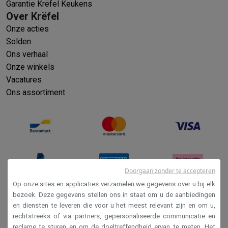
Garantie Krëfel Keukens
Over Krëfel
Onze acties
Solden
Ons verhaal
Onze winkels
Vacatures
Ons assortiment
Doorgaan zonder te accepteren
Op onze sites en applicaties verzamelen we gegevens over u bij elk
bezoek. Deze gegevens stellen ons in staat om u de aanbiedingen
en diensten te leveren die voor u het meest relevant zijn en om u,
Verkoopsvoorwaarden
rechtstreeks of via partners, gepersonaliseerde communicatie en
Privacy
reclame te sturen en om de doeltreffendheid ervan te meten. Het