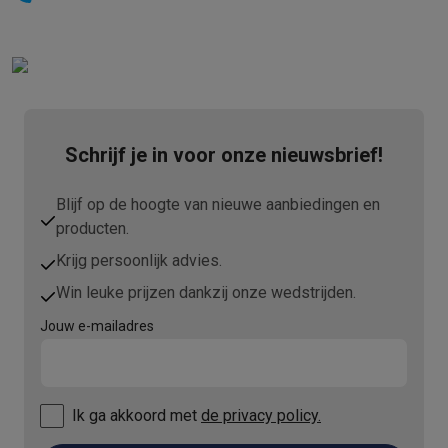
Info ecocheques
Alle eco producten
Alle eco promoties
Refurbished
Refurbished smartphones
Refurbished tablets
Refurbished lap
Huishouden
Wasmachines met ecocheques
Droogkasten met ecocheques
Kleine keukentoestellen
Kleine keukentoestellen met ecocheques
Koffiemachines met
Schrijf je in voor onze nieuwsbrief!
Grote keukentoestellen
Vaatwassers met ecocheques
Koelkasten met ecocheques
Die
Blijf op de hoogte van nieuwe aanbiedingen en
Airco
producten.
Airco's met ecocheques
Krijg persoonlijk advies.
TV & audio
Win leuke prijzen dankzij onze wedstrijden.
TV met ecocheques
Bluetooth speakers met ecocheques
Kopt
Multimedia & telefonie
Jouw e-mailadres
Smartphones met ecocheques
Tablets met ecocheques
Laptop
Transport
Elektrische steps met ecocheques
Ik ga akkoord met
de privacy policy.
Eco initiatieven
Impact
Energie besparen
Recycleer je oud elektro