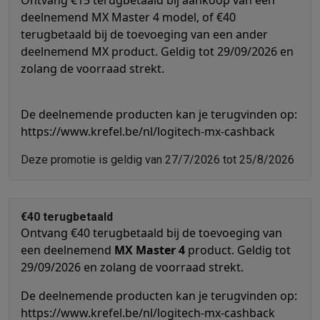
Ontvang €15 terugbetaald bij aankoop van een
Barbecues
Elektrische barbecues
Houtskoolbarbecues
Gasbarb
deelnemend MX Master 4 model, of €40
Koude dranken
Juicers
Bruiswatermachines
Waterfilterkannen
Wa
terugbetaald bij de toevoeging van een ander
deelnemend MX product. Geldig tot 29/09/2026 en
Kookgerei
Pannen
Kookpotten
Keukenweegschalen
Vacuümtoest
zolang de voorraad strekt.
Desserts
Wafelijzers
Ijsmachines
Pannenkoekenmakers
Divers
Smart garden
Binnentuin
Kruiden
Compost machines
Accessoire
Huishouden & airco
De deelnemende producten kan je terugvinden op:
Stofzuigen
Stofzuigers
Robotstofzuigers
Steelstofzuigers
Sled
https://www.krefel.be/nl/logitech-mx-cashback
Robots
Robotstofzuigers
Dweilrobots
Robotmaaiers
Zwembadr
Schoonmaken
Vloerreinigers
Stoomreinigers
Tapijtreinigers
Hoge
Deze promotie is geldig van 27/7/2026 tot 25/8/2026
Strijken
Stoomgenerators
Strijkijzers
Kledingstomers
Actieve str
Naaien
Naaimachines
Accessoires
Verkoelen
Mobiele airco’s
Aircoolers
Ventilators
Accessoires
€40 terugbetaald
Luchtbehandeling
Luchtreinigers
Luchtbevochtigers
Luchtontvoc
Ontvang €40 terugbetaald bij de toevoeging van
Verwarmen
Elektrische verwarming
Elektrische dekens
een deelnemend
MX Master 4
product. Geldig tot
Wassen & drogen
Wasmachines
Droogkasten
Wasmachine en d
29/09/2026 en zolang de voorraad strekt.
Huisdieren
Automatische voerbak
Automatische kattenbak
Huis
De deelnemende producten kan je terugvinden op:
Beauty & gezondheid
https://www.krefel.be/nl/logitech-mx-cashback
Haarverzorging
Haardrogers
Stijltangen
Krultangen
Föhnborstels