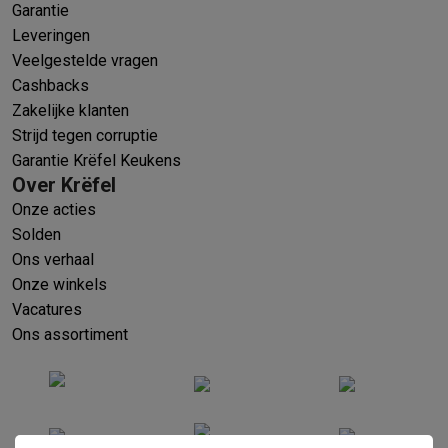
Garantie
Leveringen
Veelgestelde vragen
Cashbacks
Zakelijke klanten
Strijd tegen corruptie
Garantie Krëfel Keukens
Over Krëfel
Onze acties
Solden
Ons verhaal
Onze winkels
Vacatures
Ons assortiment