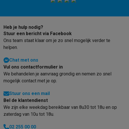
Gaming
PlayStation
PlayStation 5
PS5 games
PS4 games
Playstation co
Nintendo
Nintendo Switch 2
Nintendo Switch games
Nintendo Sw
Xbox
Xbox games
Xbox controllers
Xbox headsets
Xbox access
Heb je hulp nodig?
PC gaming
Gaming laptops
Gaming PC
Gaming monitors
Gaming
Stuur een bericht via Facebook
Gaming setup
Gaming headsets
Gaming microfoons
Gamingstoe
Ons team staat klaar om je zo snel mogelijk verder te
Gaming consoles
helpen.
Smart home & devices
Smartwatches
Smartwatches
Activity Trackers
Bandjes
Opladers
Chat met ons
Mobiliteit
Elektrische steps
Dashcams
GPS
Coyote
Elektrische 
Vul ons contactformulier in
Veiligheid & bescherming
Bewakingscamera's
Alarmsystemen
B
We behandelen je aanvraag grondig en nemen zo snel
Contactloos betalen
Betaalterminals
Accessoires SumUp
mogelijk contact met je op.
Omgeving & comfort
Verlichting
Plug & play zonnepanelen
Voice
Stuur ons een mail
Entertainment
Smart TV
Smart speakers
Google TV Streamer
App
Bel de klantendienst
Keuken
Slimme koelkasten
Slimme vaatwassers
Slimme espre
We zijn elke weekdag bereikbaar van 8u30 tot 18u en op
Huishouden & gezondheid
Slimme wasmachines
Slimme droog
zaterdag van 10u tot 18u.
Eco producten
Ecocheques
02 255 00 00