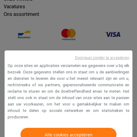
Vacatures
Ons assortiment
Doorgaan zonder te accepteren
Op onze sites en applicaties verzamelen we gegevens over u bij elk
bezoek. Deze gegevens stellen ons in staat om u de aanbiedingen
en diensten te leveren die voor u het meest relevant zijn en om u,
Verkoopsvoorwaarden
rechtstreeks of via partners, gepersonaliseerde communicatie en
reclame te sturen en om de doeltreffendheid ervan te meten. Het
Privacy
stelt ons ook in staat om de inhoud van onze sites aan te passen
Disclaimer
aan uw voorkeuren, om het voor u gemakkelijker te maken om
inhoud te delen op sociale netwerken en om statistieken te
Cookies
produceren.
Krëfel NV - Steenstraat 44 - Industriezone 4 "T Sas",
Alle cookies accepteren