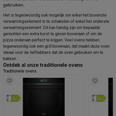
Foto accessoires
Cameratassen
Flitsers & filters
SD-kaarten
Sta
gebruiken.
Telefonie & smartwatches
GSM's
Smartphones
Apple iPhone
Samsung smartphones
GSM’s
Het is tegenwoordig ook mogelijk om enkel het bovenste
Refurbished
Refurbished smartphones
BuyBack
verwarmingselement in te schakelen of enkel het onderste
GSM bescherming
iPhone hoesjes
Samsung hoesjes
Alle hoesj
verwarmingselement. Dit kan handig zijn om bepaalde
Smartwatches
Smartwatches
Activity Trackers
Bandjes
Opladers
gerechten een extra korst te geven bovenaan of om de
GSM opladers
Opladers en kabels
Draadloze opladers
USB-C k
pizza onderaan perfect te krijgen. Veel ovens hebben
GSM accessoires
AirTags & GPS trackers
Draadloze oortjes
GS
tegenwoordig ook een grill bovenaan, dat maakt deze oven
Vaste telefoons
Vaste telefoons
Walkie talkies
Babyfoons
ideaal voor de liefhebbers dat de oven gebruiken om te
Computers & tablets
bakken.
Ontdek al onze traditionele ovens
Computers
Laptops
Gaming laptops
Apple MacBook
Windows la
Traditionele ovens
Randapparatuur IT
Muizen
Toetsenborden
Webcams
PC speaker
Tablets & e-readers
Tablets
Apple iPad
Samsung Galaxy Tab
Tab
Printen
Printers
Inktpatronen & papier
Cricut
Netwerk & wifi
Routers & access points
Powerline & Wi-Fi adap
Geheugen & opslag
Externe harde schijven
SSD
USB-sticks
SD-k
Software
Windows & Microsoft Office
Anti-Virus
Overige softwa
Toebehoren IT
Opladers & kabels
Tassen & sleeves
Steunen
Mu