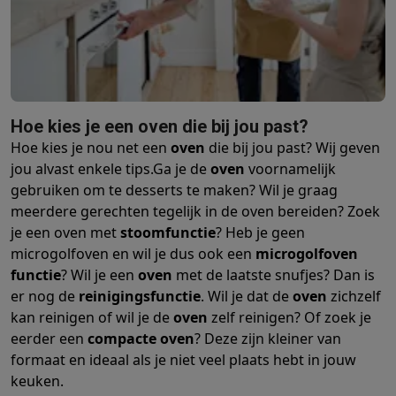
Barbecues
Elektrische barbecues
Houtskoolbarbecues
Gasbarb
Koude dranken
Juicers
Bruiswatermachines
Waterfilterkannen
Wa
Kookgerei
Pannen
Kookpotten
Keukenweegschalen
Vacuümtoest
Desserts
Wafelijzers
Ijsmachines
Pannenkoekenmakers
Divers
Smart garden
Binnentuin
Kruiden
Compost machines
Accessoire
Hoe kies je een oven die bij jou past?
Huishouden & airco
Hoe kies je nou net een
oven
die bij jou past? Wij geven
Stofzuigen
Stofzuigers
Robotstofzuigers
Steelstofzuigers
Sled
jou alvast enkele tips.
Ga je de
oven
voornamelijk
Robots
Robotstofzuigers
Dweilrobots
Robotmaaiers
Zwembadr
gebruiken om te desserts te maken? Wil je graag
Schoonmaken
Vloerreinigers
Stoomreinigers
Tapijtreinigers
Hoge
meerdere gerechten tegelijk in de oven bereiden? Zoek
Strijken
Stoomgenerators
Strijkijzers
Kledingstomers
Actieve str
je een oven met
stoomfunctie
? Heb je geen
Naaien
Naaimachines
Accessoires
microgolfoven en wil je dus ook een
microgolfoven
Verkoelen
Mobiele airco’s
Aircoolers
Ventilators
Accessoires
functie
? Wil je een
oven
met de laatste snufjes?
Dan is
Luchtbehandeling
Luchtreinigers
Luchtbevochtigers
Luchtontvoc
er nog de
reinigingsfunctie
. Wil je dat de
oven
zichzelf
Verwarmen
Elektrische verwarming
Elektrische dekens
kan reinigen of wil je de
oven
zelf reinigen? Of zoek je
Wassen & drogen
Wasmachines
Droogkasten
Wasmachine en d
eerder een
compacte oven
? Deze zijn kleiner van
Huisdieren
Automatische voerbak
Automatische kattenbak
Huis
formaat en ideaal als je niet veel plaats hebt in jouw
Beauty & gezondheid
keuken.
Haarverzorging
Haardrogers
Stijltangen
Krultangen
Föhnborstels