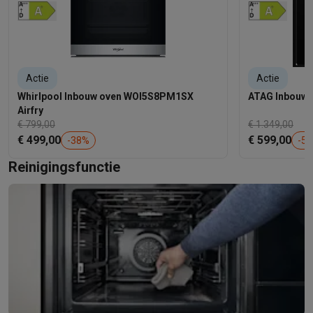
Actie
Actie
Whirlpool Inbouw oven WOI5S8PM1SX
ATAG Inbouw 
Airfry
€ 799,00
€ 1.349,00
€ 499,00
€ 599,00
-
38
%
-
56
Reinigingsfunctie