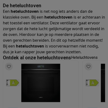
Info ecocheques
Alle eco producten
Alle eco promoties
De heteluchtoven
Refurbished
Een
heteluchtoven
is net nog iets anders dan de
Refurbished smartphones
Refurbished tablets
Refurbished lap
klassieke oven. Bij een
heteluchtoven
is er achteraan in
Huishouden
het toestel een ventilator. Deze ventilator gaat ervoor
Wasmachines met ecocheques
Droogkasten met ecocheques
zorgen dat de hete lucht gelijkmatige wordt verdeeld in
Kleine keukentoestellen
de oven. Hierdoor kan je op meerdere plaatsen in de
Kleine keukentoestellen met ecocheques
Koffiemachines met
oven gerechten bereiden. En dit op hetzelfde moment!
Grote keukentoestellen
Bij een
heteluchtoven
is voorverwarmen niet nodig,
Vaatwassers met ecocheques
Koelkasten met ecocheques
Die
dus je kan rapper jouw gerechten inzetten.
Airco
Ontdek al onze heteluchtovens
Heteluchtovens
Airco's met ecocheques
TV & audio
TV met ecocheques
Bluetooth speakers met ecocheques
Kopt
Multimedia & telefonie
Smartphones met ecocheques
Tablets met ecocheques
Laptop
Transport
Elektrische steps met ecocheques
Eco initiatieven
Impact
Energie besparen
Recycleer je oud elektro