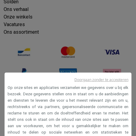
Solden
Info & acties
Ons verhaal
Solden
Alle soldendeals
Solden op groot elektro
Solden op klein
Onze winkels
Acties
Deals van het moment
Promoties
Cashbacks
Solden
Black
Vacatures
Daarom Krëfel
Gratis levering
Laagste prijsgarantie
Persoonlijke
Ons assortiment
Installatie aan huis
Groot elektro installatie
Inbouw installatie
TV 
Betalingsmogelijkheden
Gift card
Ecocheques
Kopen op afbetal
Klantenservice
Herstelling van je toestel
Controleer jouw leveri
Groot elektro & inbouw
Vind jouw ideale wasmachine
Welke kook
Klein elektro
Beauty & gezondheid
Huishouden
Keuken
Meer...
Beeld & Geluid
Kies jouw ideale TV
Een speaker voor elke situa
Doorgaan zonder te accepteren
Sport & Ontspanning
Hoe kies je een smartwatch?
Hoe kies je 
Op onze sites en applicaties verzamelen we gegevens over u bij elk
Outlet
bezoek. Deze gegevens stellen ons in staat om u de aanbiedingen
Outlet
Alle outlet deals
Outlet multimedia & telefonie
Outlet groo
en diensten te leveren die voor u het meest relevant zijn en om u,
Verkoopsvoorwaarden
rechtstreeks of via partners, gepersonaliseerde communicatie en
Privacy
reclame te sturen en om de doeltreffendheid ervan te meten. Het
stelt ons ook in staat om de inhoud van onze sites aan te passen
Disclaimer
aan uw voorkeuren, om het voor u gemakkelijker te maken om
Cookies
inhoud te delen op sociale netwerken en om statistieken te