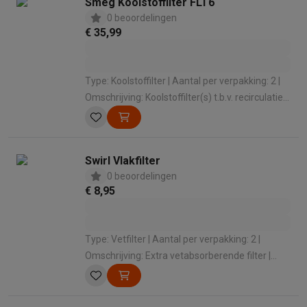
Smeg Koolstoffilter FLT6
0 beoordelingen
€ 35,99
Type: Koolstoffilter | Aantal per verpakking: 2 |
Omschrijving: Koolstoffilter(s) t.b.v. recirculatie |
Compatibel met: Smeg
Swirl Vlakfilter
0 beoordelingen
€ 8,95
Type: Vetfilter | Aantal per verpakking: 2 |
Omschrijving: Extra vetabsorberende filter |
Compatibel met: Alle dampkappen