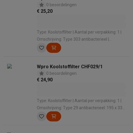
0 beoordelingen
€ 25,20
Type: Koolstoffilter | Aantal per verpakking: 1 |
Omschrijving: Type 303 antibacterieel |
Compatibel met: Dampkappen
Wpro Koolstoffilter CHF029/1
0 beoordelingen
€ 24,90
Type: Koolstoffilter | Aantal per verpakking: 1 |
Omschrijving: Type 29 antibacterieel: 195 x 33
mm / 250gr | Compatibel met: o.a. WAEINT 66
GR, AKR 886 GY, DEHL 5360 SG en DE 5360 SG