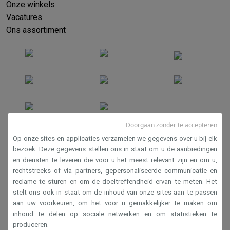
Onze winkels
Vacatures
Ons assortiment
Doorgaan zonder te accepteren
Verkoopsvoorwaarden
Op onze sites en applicaties verzamelen we gegevens over u bij elk
Privacy
bezoek. Deze gegevens stellen ons in staat om u de aanbiedingen
en diensten te leveren die voor u het meest relevant zijn en om u,
Disclaimer
rechtstreeks of via partners, gepersonaliseerde communicatie en
Cookies
reclame te sturen en om de doeltreffendheid ervan te meten. Het
stelt ons ook in staat om de inhoud van onze sites aan te passen
aan uw voorkeuren, om het voor u gemakkelijker te maken om
Krëfel NV - Steenstraat 44 - Industriezone 4 "T Sas",
inhoud te delen op sociale netwerken en om statistieken te
1851 Humbeek, België
produceren.