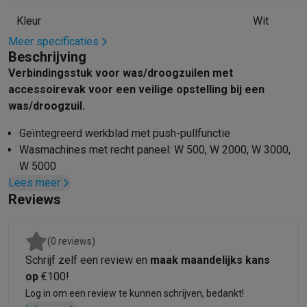
Mondhygiëne
Elektrische tandenborstels
Opzetborstels
Waterf
Kleur
Wit
Scheren
Elektrische scheerapparaten
Baardtrimmers
Multigroo
Meer specificaties
Lichaamsontharing
IPL ontharing
Epilators
Ladyshaves
Beschrijving
Beauty
Gelaatsverzorging
LED Maskers
Spiegels
Hand & voetve
Verbindingsstuk voor was/droogzuilen met
Massage
Voetmassage
Massagestoelen
Nek & schoudermass
accessoirevak voor een veilige opstelling bij een
Gezondheid
Personenweegschalen
Bloeddrukmeters
Elektrosti
was/droogzuil.
Voor de baby
Babyfoons
Borstkolven
Flessenwarmers
Aerosols
Geïntegreerd werkblad met push-pullfunctie
TV, audio & foto
Wasmachines met recht paneel: W 500, W 2000, W 3000,
TV & beamers
TV
TV's met soundbar
2026 TV
LG TV
Samsung TV
W 5000
Randapparatuur TV
Soundbars
Home cinema
Versterkers
Medias
Lees meer
WTV-hoogte: 4 cm
Hoofdtelefoons & oortjes
Koptelefoons
Draadloze koptelefoo
Reviews
Kleur: Lotuswit
Speakers
Speakers
Bluetooth speakers
Smart speakers
Party s
Muziek in huis
Radio's & wekkers
Platenspelers
Hifi-ketens
Navigatie
Dashcams
GPS
Coyote
GPS accessoires
(0 reviews)
TV & audio accessoires
Steunen
Kabels
Draagbare mediaspele
Schrijf zelf een review en
maak maandelijks kans
Fototoestellen
Digitale camera's
Instant camera's
Canon camera'
op
€100!
Video
GoPro
Action cams
Drones
Camcorder
Log in om een review te kunnen schrijven, bedankt!