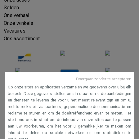
Solden
Ons verhaal
Onze winkels
Vacatures
Ons assortiment
Doorgaan zonder te accepteren
Op onze sites en applicaties verzamelen we gegevens over u bij elk
bezoek. Deze gegevens stellen ons in staat om u de aanbiedingen
en diensten te leveren die voor u het meest relevant zijn en om u,
Verkoopsvoorwaarden
rechtstreeks of via partners, gepersonaliseerde communicatie en
Privacy
reclame te sturen en om de doeltreffendheid ervan te meten. Het
stelt ons ook in staat om de inhoud van onze sites aan te passen
Disclaimer
aan uw voorkeuren, om het voor u gemakkelijker te maken om
Cookies
inhoud te delen op sociale netwerken en om statistieken te