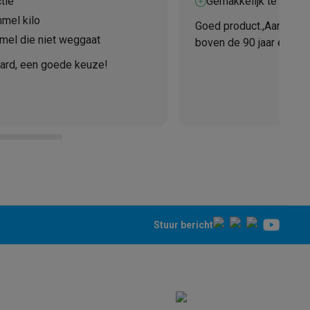
tie
Gemakkelijk te bedie
mmel kilo
Goed product.,Aangekoc
mmel die niet weggaat
boven de 90 jaar en ze 
gemakkelijk bedienen a
aard, een goede keuze!
ze zijn er zeer tevreden
teKt
Stuur bericht
ires