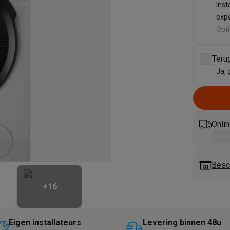
enders
Soepmakers
Hakmolens
Accessoires
Inst
kokers
Kookrobots
Pastamachines
Opzetkookplaten
Accessoires
exp
i
Pizzamakers
Accessoires
Opt
barbecues
Accessoires
nen
Waterfilterpatronen
Ijsblokjesmachines
Teru
toestellen
Keukengerei & gadgets
Ja, 
verse desserten
oires
Sledestofzuigers
Handstofzuigers
Bouwstofzuigers
Stofzuigerz
Onlin
adrobots
Robot ramenwassers
Hogedrukreinigers
Ruitenwassers
Dweilsystemen
Accessoires
e strijkplanken
Strijkplanken
Accessoires
Besc
es
+
16
ntvochtigers
Weerstations
en droogkast sets
Was-droogcombinaties
Tussenkaders en sok
Eigen installateurs
Levering binnen 48u