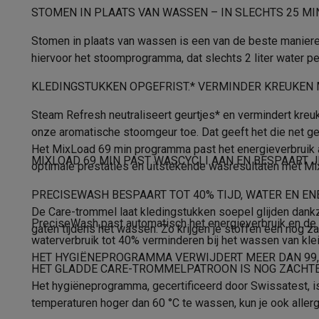
Fototoestellen
Digitale camera's
Instant camera's
Canon cam
Geluidsniveauklasse
STOMEN IN PLAATS VAN WASSEN – IN SLECHTS 25 MI
Video
GoPro
Action cams
Drones
Camcorder
Geluidsniveau bij het zwieren
Foto accessoires
Cameratassen
Flitsers & filters
SD-kaart
Stomen in plaats van wassen is een van de beste manier
Telefonie & smartwatches
hiervoor het stoomprogramma, dat slechts 2 liter water per
Droogklasse
GSM's
Smartphones
Apple iPhone
Samsung smartphones
G
KLEDINGSTUKKEN OPGEFRIST.* VERMINDER KREUKEN
Refurbished
Refurbished smartphones
BuyBack
Type motor
GSM bescherming
iPhone hoesjes
Samsung hoesjes
Alle 
Steam Refresh neutraliseert geurtjes* en vermindert kreuke
Fysieke kenmerken
Smartwatches
Smartwatches
Activity Trackers
Bandjes
Opla
onze aromatische stoomgeur toe. Dat geeft het die net g
GSM opladers
Opladers en kabels
Draadloze opladers
USB
Het MixLoad 69 min programma past het energieverbruik a
Hoogte
MIXLOAD 69 MIN PAST WASCYCLI AAN EN BESPAART J
GSM accessoires
AirTags & GPS trackers
Draadloze oortj
optimale prestaties en uitstekende wasresultaten met Mi
Vaste telefoons
Vaste telefoons
Walkie talkies
Babyfoons
Breedte
PRECISEWASH BESPAART TOT 40% TIJD, WATER EN EN
Computers & tablets
De Care-trommel laat kledingstukken soepel glijden dankz
Diepte
Computers
Laptops
Gaming laptops
Apple MacBook
Window
PreciseWash past automatisch het energieverbruik en de in
gaten tijdens het wassen. Zo krijgen je stoffen een nog z
Randapparatuur IT
Muizen
Toetsenborden
Webcams
PC spe
waterverbruik tot 40% verminderen bij het wassen van klei
Kleur
Tablets & e-readers
Tablets
Apple iPad
Samsung Galaxy Ta
HET HYGIËNEPROGRAMMA VERWIJDERT MEER DAN 99,9
HET GLADDE CARE-TROMMELPATROON IS NOG ZACHTE
Printen
Printers
Inktpatronen & papier
Cricut
Materiaal kuip
Het hygiëneprogramma, gecertificeerd door Swissatest, is
Netwerk & wifi
Routers & access points
Powerline & Wi-Fi
Materiaal trommel
temperaturen hoger dan 60 °C te wassen, kun je ook aller
Geheugen & opslag
Externe harde schijven
SSD
USB-sticks