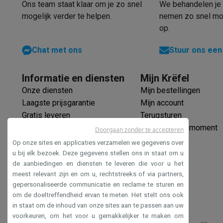
Ons team staat klaar om je zo snel
We behandelen je 
mogelijk verder te helpen.
Allergie/hygiëne
nemen zo snel mog
op.
Babykledij
Chat met ons
Stuur ons een
Jeans/Donkere was
Informatie en diensten
Mijn Krëfel
Voorwas
Onze diensten
Mijn bestellingen
Beddengoed
Laagste prijsgarantie
Mijn account
Gratis leveren
Terugsturen
Sport/intensief
Verlengde garantie
Mijn leveringsmoment
Doorgaan zonder te accepteren
Outdoor/Impregneren
Ecocheques
Op onze sites en applicaties verzamelen we gegevens over
Veilig betalen
u bij elk bezoek. Deze gegevens stellen ons in staat om u
Opfrissen
de aanbiedingen en diensten te leveren die voor u het
Toegankelijkheidsverklaring
meest relevant zijn en om u, rechtstreeks of via partners,
Stoomprogramma
gepersonaliseerde communicatie en reclame te sturen en
om de doeltreffendheid ervan te meten. Het stelt ons ook
Witte was
in staat om de inhoud van onze sites aan te passen aan uw
voorkeuren, om het voor u gemakkelijker te maken om
Programma lage temperatuur