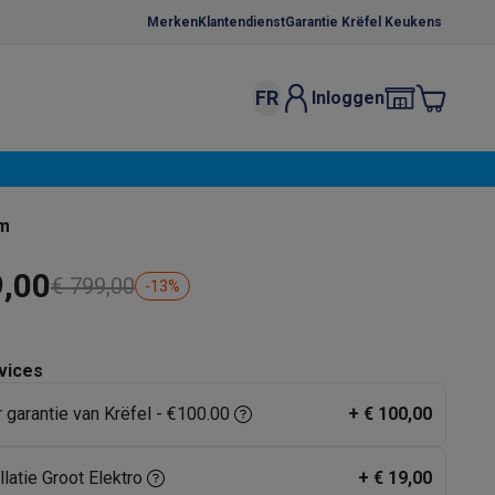
Merken
Klantendienst
Garantie Krëfel Keukens
FR
Inloggen
kels
Droogrekken
s
 microgolfovens
Inbouw wasmachines
m
ten
9,00
€ 799,00
-
13
%
vices
r garantie van Krëfel - €100.00
+
€ 100,00
o
Koffiezetapparaten
Koffie, capsules & pads
Accessoires
llatie Groot Elektro
+
€ 19,00