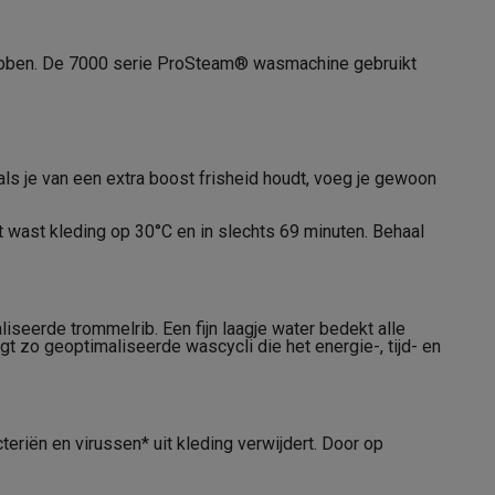
hebben. De 7000 serie ProSteam® wasmachine gebruikt
alaxy Fold8
alaxy Flip8 & Fold8 (Ultra) hoesjes
 als je van een extra boost frisheid houdt, voeg je gewoon
wast kleding op 30°C en in slechts 69 minuten. Behaal
11005185
seerde trommelrib. Een fijn laagje water bedekt alle
AEG
t zo geoptimaliseerde wascycli die het energie-, tijd- en
lers
7332543976850
LR73R864
riën en virussen* uit kleding verwijdert. Door op