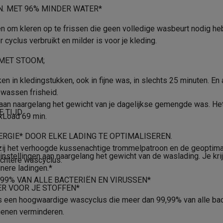
era's
Nikon camera's
Lenzen
B
Afpompen
N. MET 96% MINDER WATER*
76 dB
Memory programma
en
Statieven & tripods
Action cam accessoires
en om kleren op te frissen die geen volledige wasbeurt nodig 
 cyclus verbruikt en milder is voor je kleding.
A
Start/pauze
SM’s met toetsen
Refurbished smartphones
iPhone 17
Samsung G
 MET STOOM;
Inductie
Stil/nacht
hoesjes
Screenprotectors
iPhone 17 Hoesjes
Galaxy S26 hoesjes
G
n in kledingstukken, ook in fijne was, in slechts 25 minuten. En
Voorwas
ders
ewassen frisheid.
-C kabels
Lightning kabels
Powerbanks
an naargelang het gewicht van je dagelijkse gemengde was. Het 
Product informatie
850 mm
E TIJD
es
GSM houders auto
Micro SD-kaarten
Overige accessoires
xLoad 69 min.
600 mm
Krëfel code
ERGIE* DOOR ELKE LADING TE OPTIMALISEREN.
ij het verhoogde kussenachtige trommelpatroon en de geoptimali
600 mm
Merk
s laptops
Copilot+ pc
Chromebooks
Monitors
Desktops
stellingen aan naargelang het gewicht van de waslading. Je krijg
achtere wascyclus.
akers
PC headsets
Microfoons
Docking stations
Externe DVD spe
nere ladingen.*
Wit
EAN
b
Tablethoezen
E-readers
Accessoires
9% VAN ALLE BACTERIËN EN VIRUSSEN*
R VOOR JE STOFFEN*
RVS
Verkoperscode
 een hoogwaardige wascyclus die meer dan 99,99% van alle bacte
 adapters
Mesh Wi-Fi
Switches
Netwerkkabels
Roestvrij staal
genen verminderen.
Productveiligheid
SD-kaarten
CD's & DVD's