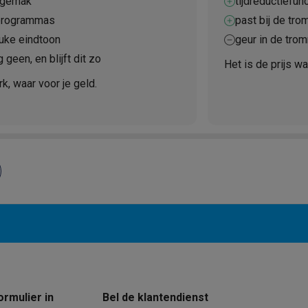
sgemak
tijdreductiefunc
 programmas
past bij de tro
euke eindtoon
geur in de tro
10
 geen, en blijft dit zo
Het is de prijs w
klein elektro
Solden op multimedia
Solden op TV & audio
, waar voor je geld.
Black Friday
lijke winkelbeleving
Niet tevreden, geld terug
ie
TV installatie
etaling
Alma: betaal in 2 of 3 keer
Klarna: betaal binnen 30 dagen
everingsuur
Zakelijke klanten
ProteKt: verzeker je toestel
Swap Pro
 kookplaat past bij jouw keuken?
Meer...
..
ituatie
Hoofdtelefoon of oortjes?
Meer...
 je een elektrische step?
Hoe kies je een drone ?
 groot elektro
Outlet klein elektro
Outlet TV & audio
Outlet accesso
ormulier in
Bel de klantendienst