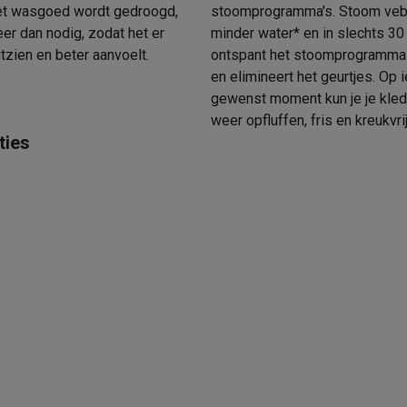
Het wasgoed wordt gedroogd,
stoomprogramma's. Stoom veb
er dan nodig, zodat het er
minder water* en in slechts 30
itzien en beter aanvoelt.
ontspant het stoomprogramma
klein elektro
Solden op multimedia
Solden op TV & audio
en elimineert het geurtjes. Op 
Black Friday
gewenst moment kun je je kled
lijke winkelbeleving
Niet tevreden, geld terug
weer opfluffen, fris en kreukvri
ie
TV installatie
ties
etaling
Alma: betaal in 2 of 3 keer
Klarna: betaal binnen 30 dagen
everingsuur
Zakelijke klanten
ProteKt: verzeker je toestel
Swap Pro
 kookplaat past bij jouw keuken?
Meer...
..
ituatie
Hoofdtelefoon of oortjes?
Meer...
 je een elektrische step?
Hoe kies je een drone ?
 groot elektro
Outlet klein elektro
Outlet TV & audio
Outlet accesso