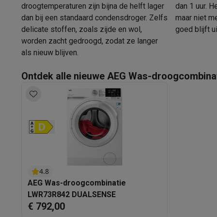
Eco initiatieven
droogtemperaturen zijn bijna de helft lager
dan 1 uur. 
Impact
Energie besparen
Recycleer je oud elektro
dan bij een standaard condensdroger. Zelfs
maar niet me
Info & acties
delicate stoffen, zoals zijde en wol,
goed blijft u
Solden
Alle soldendeals
Solden op groot elektro
Solden op 
worden zacht gedroogd, zodat ze langer
Acties
Deals van het moment
Promoties
Cashbacks
Solden
als nieuw blijven.
Daarom Krëfel
Gratis levering
Laagste prijsgarantie
Persoon
Installatie aan huis
Groot elektro installatie
Inbouw installat
Ontdek alle nieuwe AEG Was-droogcombina
Betalingsmogelijkheden
Gift card
Ecocheques
Kopen op afb
Klantenservice
Herstelling van je toestel
Controleer jouw l
Groot elektro & inbouw
Vind jouw ideale wasmachine
Welke
Klein elektro
Beauty & gezondheid
Huishouden
Keuken
Meer.
Beeld & Geluid
Kies jouw ideale TV
Een speaker voor elke s
Sport & Ontspanning
Hoe kies je een smartwatch?
Hoe kies
Outlet
Outlet
Alle outlet deals
Outlet multimedia & telefonie
Outlet
4.8
AEG Was-droogcombinatie
LWR73R842 DUALSENSE
€ 792,00