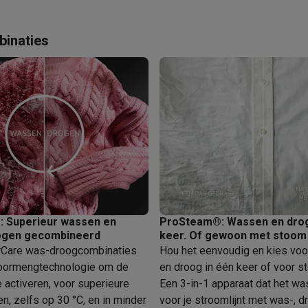
binaties
 laptops
BuyBack
ques
Stofzuigers met ecocheques
Strijkijzers met ecocheques
Ste
 met ecocheques
Bruiswatertoestellen met ecocheques
Waterfilt
s
Diepvriezers met ecocheques
Ovens met ecocheques
Fornuiz
 Superieur wassen en
ProSteam®: Wassen en drog
Koptelefoons met ecocheques
Oortjes met ecocheques
Platensp
ogen gecombineerd
keer. Of gewoon met stoom
Care was-droogcombinaties
Hou het eenvoudig en kies vo
ptops met ecocheques
Monitors met ecocheques
Powerbanks m
oormengtechnologie om de
en droog in één keer of voor s
 activeren, voor superieure
Een 3-in-1 apparaat dat het w
n, zelfs op 30 °C, en in minder
voor je stroomlijnt met was-, d