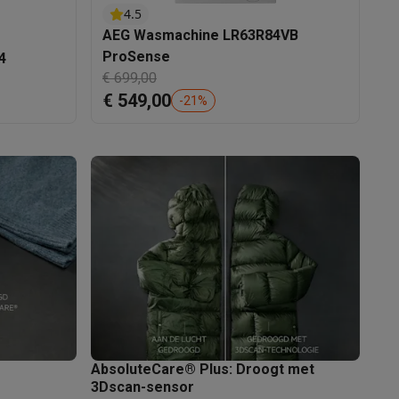
4.5
AEG Wasmachine LR63R84VB
ProSense
4
€ 699,00
alaxy Fold8
€ 549,00
-
21
%
alaxy Flip8 & Fold8 (Ultra) hoesjes
lers
AbsoluteCare® Plus: Droogt met
3Dscan-sensor