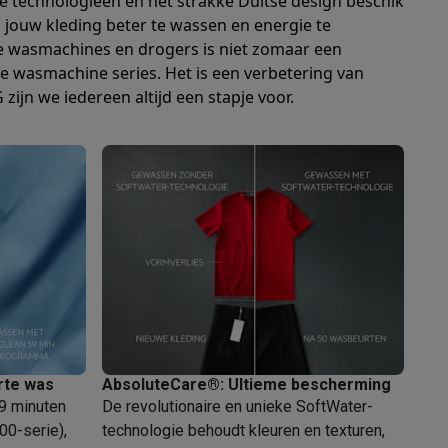
te technologieën en het strakke Duitse design beschik
m jouw kleding beter te wassen en energie te
e wasmachines en drogers is niet zomaar een
e wasmachine series. Het is een verbetering van
zijn we iedereen altijd een stapje voor.
akken
Accessoires
rte was
AbsoluteCare®: Ultieme bescherming
59 minuten
De revolutionaire en unieke SoftWater-
kels
Droogrekken
00-serie),
technologie behoudt kleuren en texturen,