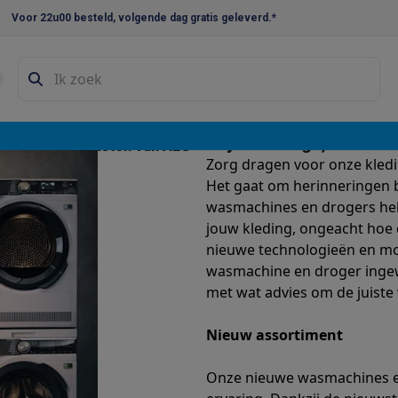
Voor 22u00 besteld, volgende dag gratis geleverd.*
en droogkast sets
Was-droogcombinaties
Tussenkaders en sok
hines &
e vaatwassers
Stijlvol design, luxe ui
ines & droogkasten van AEG
e koelkasten
Amerikaanse koelkasten
Wijnkoelkasten
Diepvriezer
Zorg dragen voor onze kledi
oogkasten van
w koelkasten
Inbouw diepvriezers
Inbouw wijnkoelkasten
Inbouw
Het gaat om herinneringen 
kast? Ontdek
wasmachines en drogers hel
kplaten
Gas kookplaten
Kookplaten met afzuiging
Pannen
Kookpot
jouw kleding, ongeacht hoe de
nieuwe technologieën en mo
izen
Gasfornuizen
wasmachine en droger ingew
iemachines
met wat advies om de juiste
ressomachines
Capsule- & padsmachines
Nespresso
Dolce Gust
Nieuw assortiment
machines
Juicers
Eierkokers
Yoghurtmachines
Accessoires
Onze nieuwe wasmachines e
 monsieur machines
Accessoires