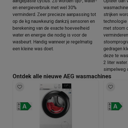
aangepaste cyclus. Zo worden tijd-, water-
Opteer dan 
Huisdieren
Automatische voerbak
Automatische kattenbak
en energieverbruik met wel 30%
wasmachine 
Beauty & gezondheid
verminderd. Zeer precieze aanpassing tot
strijken wo
Haarverzorging
Haardrogers
Stijltangen
Krultangen
Föhnbors
op de kg nauwkeurig dankzij sensoren en
technologie 
Mondhygiëne
Elektrische tandenborstels
Opzetborstels
Wa
berekening van de exacte hoeveelheid
met stoom o
Scheren
Elektrische scheerapparaten
Baardtrimmers
Multi
water en energie die nodig is voor de
verminderen
Lichaamsontharing
IPL ontharing
Epilators
Ladyshaves
wasbeurt. Handig wanneer je regelmatig
stoomprogr
Beauty
Gelaatsverzorging
LED Maskers
Spiegels
Hand & vo
een kleine was doet.
gedragen kl
Massage
Voetmassage
Massagestoelen
Nek & schouder
deze te was
Gezondheid
Personenweegschalen
Bloeddrukmeters
Elekt
2 liter water
Voor de baby
Babyfoons
Borstkolven
Flessenwarmers
Aero
simpelweg o
TV, audio & foto
Ontdek alle nieuwe AEG wasmachines
TV & beamers
TV
TV's met soundbar
2026 TV
LG TV
Samsun
Randapparatuur TV
Soundbars
Home cinema
Versterkers
Me
Hoofdtelefoons & oortjes
Koptelefoons
Draadloze koptel
Speakers
Speakers
Bluetooth speakers
Smart speakers
Par
Muziek in huis
Radio's & wekkers
Platenspelers
Hifi-keten
Navigatie
Dashcams
GPS
Coyote
GPS accessoires
TV & audio accessoires
Steunen
Kabels
Draagbare medias