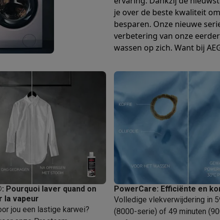
ervaring. Dankzij de nieuws
enders
Soepmakers
Hakmolens
Accessoires
je over de beste kwaliteit o
kokers
Kookrobots
Pastamachines
Opzetkookplaten
Accessoires
besparen. Onze nieuwe seri
i
Pizzamakers
Accessoires
verbetering van onze eerder
barbecues
Accessoires
wassen op zich. Want bij AEG 
nen
Waterfilterpatronen
Ijsblokjesmachines
toestellen
Keukengerei & gadgets
verse desserten
oires
Sledestofzuigers
Handstofzuigers
Bouwstofzuigers
Stofzuigerz
adrobots
Robot ramenwassers
Hogedrukreinigers
Ruitenwassers
Dweilsystemen
Accessoires
e strijkplanken
Strijkplanken
Accessoires
es
ntvochtigers
Weerstations
 Pourquoi laver quand on
PowerCare: Efficiënte en ko
er la vapeur
Volledige vlekverwijdering in 
voor jou een lastige karwei?
en droogkast sets
Was-droogcombinaties
Tussenkaders en sok
(8000-serie) of 49 minuten (90