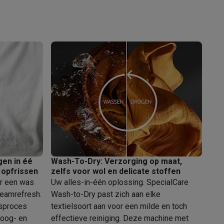
elstofzuigers met ecocheques
Sledestofzuigers met ecochequ
erkannen
Keukenaccessoires met ecocheques
en met ecocheques
Dampkappen met ecocheques
Kookplaten me
en in éé
Wash-To-Dry: Verzorging op maat,
elers met ecocheques
 opfrissen
zelfs voor wol en delicate stoffen
or een was
Uw alles-in-één oplossing. SpecialCare
et ecocheques
Inkt en papier met ecocheques
teamrefresh.
Wash-to-Dry past zich aan elke
asproces
textielsoort aan voor een milde en toch
roog- en
effectieve reiniging. Deze machine met