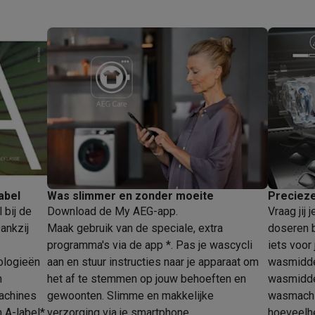
abel
Was slimmer en zonder moeite
Precieze
 bij de
Download de My AEG-app.
Vraag jij
ankzij
Maak gebruik van de speciale, extra
doseren b
programma's via de app *. Pas je wascycli
iets voor
ologieën
aan en stuur instructies naar je apparaat om
wasmidde
n
het af te stemmen op jouw behoeften en
wasmiddel
achines
gewoonten. Slimme en makkelijke
wasmachi
n A-label*
verzorging via je smartphone.
hoeveelh