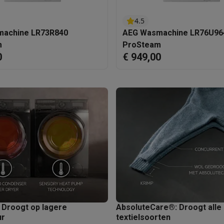
era's
Nikon camera's
Lenzen
4.5
en
Statieven & tripods
Action cam accessoires
achine LR73R840
AEG Wasmachine LR76U96
m
ProSteam
SM’s met toetsen
Refurbished smartphones
iPhone 17
Samsung G
0
€ 949,00
hoesjes
Screenprotectors
iPhone 17 Hoesjes
Galaxy S26 hoesjes
G
ders
-C kabels
Lightning kabels
Powerbanks
es
GSM houders auto
Micro SD-kaarten
Overige accessoires
s laptops
Copilot+ pc
Chromebooks
Monitors
Desktops
akers
PC headsets
Microfoons
Docking stations
Externe DVD spe
b
Tablethoezen
E-readers
Accessoires
 adapters
Mesh Wi-Fi
Switches
Netwerkkabels
 Droogt op lagere
AbsoluteCare®: Droogt alle
SD-kaarten
CD's & DVD's
ur
textielsoorten