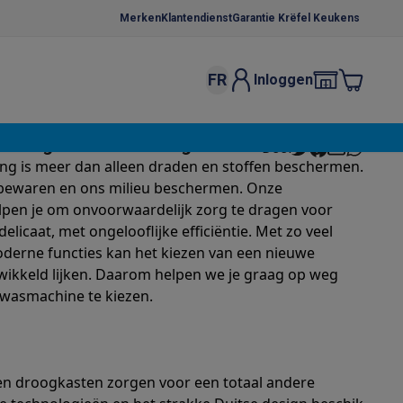
Merken
Klantendienst
Garantie Krëfel Keukens
FR
Inloggen
kels
Droogrekken
tstraling en een ultieme gebruikservaring
Deel
s
ng is meer dan alleen draden en stoffen beschermen.
 microgolfovens
Inbouw wasmachines
bewaren en ons milieu beschermen. Onze
pen je om onvoorwaardelijk zorg te dragen voor
ten
licaat, met ongelooflijke efficiëntie. Met zo veel
derne functies kan het kiezen van een nieuwe
ikkeld lijken. Daarom helpen we je graag op weg
 wasmachine te kiezen.
o
Koffiezetapparaten
Koffie, capsules & pads
Accessoires
n droogkasten zorgen voor een totaal andere