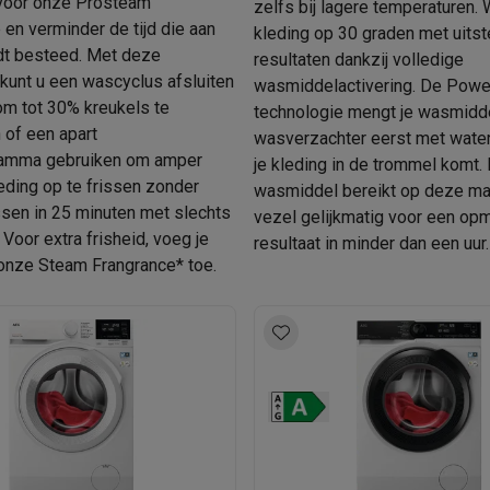
voor onze Prosteam
Huisdierverzorging
GPS trackers dieren
zelfs bij lagere temperaturen. 
en verminder de tijd die aan
kleding op 30 graden met uits
rdt besteed. Met deze
tels
Multistylers
Krulspelden
resultaten dankzij volledige
kunt u een wascyclus afsluiten
wasmiddelactivering. De Powe
terflossers
m tot 30% kreukels te
technologie mengt je wasmidd
groomers
Tondeuses
Scheerkoppen
Accessoires
 of een apart
wasverzachter eerst met water,
amma gebruiken om amper
je kleding in de trommel komt.
etverzorging
Accessoires
eding op te frissen zonder
wasmiddel bereikt op deze ma
massage
Massage guns
sen in 25 minuten met slechts
vezel gelijkmatig voor een opm
rostimulatie apparaten
Bloedcirculatie apparaten
Infraroodlampen
. Voor extra frisheid, voeg je
resultaat in minder dan een uur.
sols
Luchtbevochtigers
nze Steam Frangrance* toe.
g TV
TCL TV
TV steunen
Beamers
diastreamers
DVD & Blu-Ray spelers
efoons
Oortjes
Draadloze oortjes
Sportoortjes
ty speakers
s
pelers
Audio accessoires