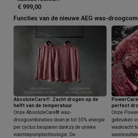
Ecocheques
€ 999,00
Info ecocheques
Alle eco producten
Alle eco promoties
Functies van de nieuwe AEG was-droogcom
Refurbished
Refurbished smartphones
Refurbished tablets
Refurbished
Huishouden
Wasmachines met ecocheques
Droogkasten met ecoche
Kleine keukentoestellen
Kleine keukentoestellen met ecocheques
Koffiemachines
Grote keukentoestellen
Vaatwassers met ecocheques
Koelkasten met ecocheque
Airco
Airco's met ecocheques
TV & audio
AbsoluteCare®: Zacht drogen op de
PowerCare:
TV met ecocheques
Bluetooth speakers met ecocheques
helft van de temperatuur
perfect dr
Multimedia & telefonie
Onze AbsoluteCare® was-
Onze Power
Smartphones met ecocheques
Tablets met ecocheques
La
droogcombinaties doen je tot 55% energie
gebruiken v
Transport
per cyclus besparen dankzij de unieke
waskracht te
Elektrische steps met ecocheques
warmtepomptechnologie. De
wasresultate