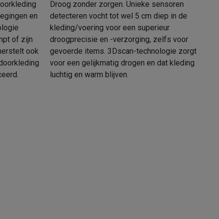
doorkleding
Droog zonder zorgen. Unieke sensoren
egingen en
detecteren vocht tot wel 5 cm diep in de
ologie
kleding/voering voor een superieur
pt of zijn
droogprecisie en -verzorging, zelfs voor
tion accessoires
erstelt ook
gevoerde items. 3Dscan-technologie zorgt
 accessoires
doorkleding
voor een gelijkmatig drogen en dat kleding
ceerd.
luchtig en warm blijven.
Racing
Smartphone gaming controllers
Accessoires
s & GPS trackers
 personenweegschalen
Slimme elektrische tandenborstels
Babyf