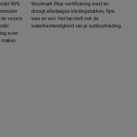
ruikt 96%
Woolmark Blue-certificering wast en
 minuten
droogt alledaagse kledingstukken, fijne
 de vezels
was en wol. Het herstelt ook de
ieder
waterbestendigheid van je outdoorkleding.
ing even
j maken.
teKt
ires