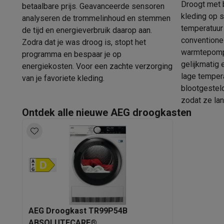
Software
Windows & Microsoft Office
Anti-Virus
Overige s
Droogt met 
betaalbare prijs. Geavanceerde sensoren
kleding op s
Toebehoren IT
Opladers & kabels
Tassen & sleeves
Steune
analyseren de trommelinhoud en stemmen
temperatuur 
Gaming
de tijd en energieverbruik daarop aan.
conventione
PlayStation
PlayStation 5
PS5 games
PS4 games
Playstati
Zodra dat je was droog is, stopt het
warmtepomp
Nintendo
Nintendo Switch 2
Nintendo Switch games
Ninten
programma en bespaar je op
gelijkmatig 
energiekosten. Voor een zachte verzorging
Xbox
Xbox games
Xbox controllers
Xbox headsets
Xbox ac
lage tempera
van je favoriete kleding.
PC gaming
Gaming laptops
Gaming PC
Gaming monitors
Gam
blootgesteld
Gaming setup
Gaming headsets
Gaming microfoons
Gaming
zodat ze la
Smart home & devices
Ontdek alle nieuwe AEG droogkasten
Smartwatches
Smartwatches
Activity Trackers
Bandjes
Opla
Mobiliteit
Elektrische steps
Dashcams
GPS
Coyote
Elektris
Veiligheid & bescherming
Bewakingscamera's
Alarmsyste
Contactloos betalen
Betaalterminals
Accessoires SumUp
Omgeving & comfort
Verlichting
Plug & play zonnepanelen
Entertainment
Smart TV
Smart speakers
Google TV Streame
Keuken
Slimme koelkasten
Slimme vaatwassers
Slimme e
Huishouden & gezondheid
Slimme wasmachines
Slimme d
AEG Droogkast TR99P54B
Eco producten
ABSOLUTECARE®​