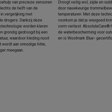
oftware
behulp van precieze sensoren
Droogt veilig wol, zijde en out
lechts de helft van de
door nauwkeurige trommelbew
n
Muismatten
Overige accessoires
in vergelijking met
temperaturen. Met deze techn
le drogers. Dankzij deze
voorkom je dat je wasgoed krim
on controllers
Playstation headsets
Playstation VR-brillen
Playsta
technologie worden kleren
vorm verliest. AbsoluteCare® h
do Switch controllers
Nintendo Switch headsets
Nintendo Switch
en grondig gedroogd bij een
de waterbescherming voor out
cessoires
tuur, waardoor kleding nooit
en is Woolmark Blue- gecertifi
ing muizen
Gaming toetsenborden
PC gaming controllers
 wordt aan onnodige hitte,
stoelen
Gaming desks
Gaming TV
Gaming monitors
VR brillen
Sim 
nger meegaan.
ders
che steps accessoires
GPS accessoires
men
Bewegingsdetectoren
Slimme deurbellen
Rookmelders
AirTag
Voice assistant
Weerstations
r
Apple TV
Batterijen & opladers
Stekkers & adapters
spressomachines
Slimme ovens
Slimme keukenrobots
roogkasten
Slimme luchtbehandeling
Slimme stofzuigers
Slimme