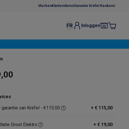
Merken
Klantendienst
Garantie Krëfel Keukens
FR
Inloggen
kels
Droogrekken
s
 microgolfovens
Inbouw wasmachines
am
ten
9,00
vices
r garantie van Krëfel - €115.00
+
€ 115,00
o
Koffiezetapparaten
Koffie, capsules & pads
Accessoires
llatie Groot Elektro
+
€ 19,00