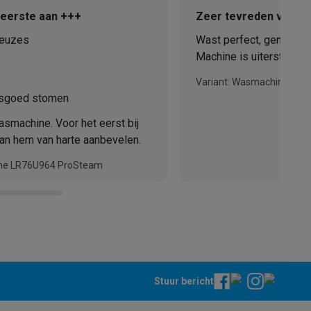
 zeerste aan +++
Zeer tevreden van de
euzes
Wast perfect, genoeg k
Machine is uiterst stil i
Variant: Wasmachine LR
asgoed stomen
smachine. Voor het eerst bij
kan hem van harte aanbevelen.
teKt
ine LR76U964 ProSteam
ires
Stuur bericht