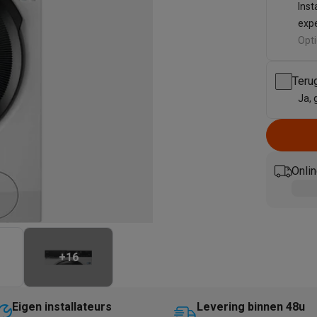
enders
Soepmakers
Hakmolens
Accessoires
Inst
kokers
Kookrobots
Pastamachines
Opzetkookplaten
Accessoires
exp
i
Pizzamakers
Accessoires
Opt
barbecues
Accessoires
nen
Waterfilterpatronen
Ijsblokjesmachines
Teru
toestellen
Keukengerei & gadgets
Ja, 
verse desserten
oires
Sledestofzuigers
Handstofzuigers
Bouwstofzuigers
Stofzuigerz
Onlin
adrobots
Robot ramenwassers
Hogedrukreinigers
Ruitenwassers
Dweilsystemen
Accessoires
e strijkplanken
Strijkplanken
Accessoires
es
+
16
ntvochtigers
Weerstations
en droogkast sets
Was-droogcombinaties
Tussenkaders en sok
Eigen installateurs
Levering binnen 48u