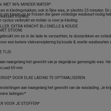
era's
Nikon camera's
Lenzen
B
Afpompen
N. MET 96% MINDER WATER*
n in kledingstukken, ook in fijne was, in slechts 25 minuten. En
76 dB
Memory programma
en
Statieven & tripods
Action cam accessoires
en om kleren op te frissen die geen volledige wasbeurt nodig 
ewassen frisheid.
 cyclus verbruikt en milder is voor je kleding.
B
Start/pauze
LER. EXTRA KRACHT BIJ SNELLE & KOUDE
SM’s met toetsen
Refurbished smartphones
iPhone 17
Samsung G
 MET STOOM;
Inductie
Stil/nacht
bruikt om ze in de lade te verzachten, te doorprikken en volled
hoesjes
Screenprotectors
iPhone 17 Hoesjes
Galaxy S26 hoesjes
G
or een betere vlekverwijdering bij koude & snelle wasbeurten v
Voorwas
ders
-C kabels
Lightning kabels
Powerbanks
E TIJD
Product informatie
847 mm
es
GSM houders auto
Micro SD-kaarten
Overige accessoires
an naargelang het gewicht van je dagelijkse gemengde was. Het 
597 mm
Krëfel code
xLoad 69 min.
660 mm
Merk
s laptops
Copilot+ pc
Chromebooks
Monitors
Desktops
ERGIE* DOOR ELKE LADING TE OPTIMALISEREN.
akers
PC headsets
Microfoons
Docking stations
Externe DVD spe
Wit
EAN
stellingen aan naargelang het gewicht van de waslading. Je krijg
b
Tablethoezen
E-readers
Accessoires
nere ladingen.*
RVS
Verkoperscode
 adapters
Mesh Wi-Fi
Switches
Netwerkkabels
R VOOR JE STOFFEN*
Roestvrij staal
Productveiligheid
SD-kaarten
CD's & DVD's