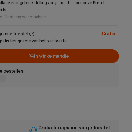
allatie en ingebruikstelling van je toestel door onze Krëfel
erts
ie: Plaatsing wasmachine
gname toestel
Gratis
gratis terugname van het oud toestel
In winkelmandje
akken
Accessoires
e bestellen
kels
Droogrekken
Gratis terugname van je toestel