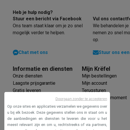
Wol/handwas
Heb je hulp nodig?
Stuur een bericht via Facebook
Vul ons contactf
Lingerie/ondergoed
Ons team staat klaar om je zo snel
We behandelen je 
mogelijk verder te helpen.
nemen zo snel mog
Allergie/hygiëne
op.
Babykledij
Chat met ons
Stuur ons een
Jeans/Donkere was
Informatie en diensten
Mijn Krëfel
Voorwas
Onze diensten
Mijn bestellingen
Beddengoed
Laagste prijsgarantie
Mijn account
Gratis leveren
Terugsturen
Sport/intensief
Verlengde garantie
Mijn leveringsmoment
Doorgaan zonder te accepteren
Outdoor/Impregneren
Ecocheques
Op onze sites en applicaties verzamelen we gegevens over
Veilig betalen
u bij elk bezoek. Deze gegevens stellen ons in staat om u
Opfrissen
de aanbiedingen en diensten te leveren die voor u het
Toegankelijkheidsverklaring
meest relevant zijn en om u, rechtstreeks of via partners,
Stoomprogramma