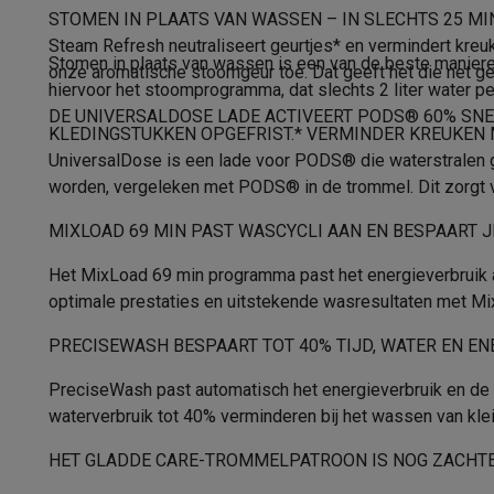
Fototoestellen
Digitale camera's
Instant camera's
Canon cam
Geluidsniveauklasse
STOMEN IN PLAATS VAN WASSEN – IN SLECHTS 25 MI
Video
GoPro
Action cams
Drones
Camcorder
Steam Refresh neutraliseert geurtjes* en vermindert kreuke
Geluidsniveau bij het zwieren
Foto accessoires
Cameratassen
Flitsers & filters
SD-kaart
Stomen in plaats van wassen is een van de beste manier
onze aromatische stoomgeur toe. Dat geeft het die net g
Telefonie & smartwatches
hiervoor het stoomprogramma, dat slechts 2 liter water per
Droogklasse
DE UNIVERSALDOSE LADE ACTIVEERT PODS® 60% SNEL
GSM's
Smartphones
Apple iPhone
Samsung smartphones
G
KLEDINGSTUKKEN OPGEFRIST.* VERMINDER KREUKEN
Refurbished
Refurbished smartphones
BuyBack
Type motor
UniversalDose is een lade voor PODS® die waterstralen ge
GSM bescherming
iPhone hoesjes
Samsung hoesjes
Alle 
worden, vergeleken met PODS® in de trommel. Dit zorgt vo
Fysieke kenmerken
Smartwatches
Smartwatches
Activity Trackers
Bandjes
Opla
GSM opladers
Opladers en kabels
Draadloze opladers
USB
MIXLOAD 69 MIN PAST WASCYCLI AAN EN BESPAART J
Hoogte
GSM accessoires
AirTags & GPS trackers
Draadloze oortj
Het MixLoad 69 min programma past het energieverbruik a
Vaste telefoons
Vaste telefoons
Walkie talkies
Babyfoons
Breedte
optimale prestaties en uitstekende wasresultaten met Mi
Computers & tablets
Diepte
Computers
Laptops
Gaming laptops
Apple MacBook
Window
PRECISEWASH BESPAART TOT 40% TIJD, WATER EN EN
Randapparatuur IT
Muizen
Toetsenborden
Webcams
PC spe
Kleur
PreciseWash past automatisch het energieverbruik en de in
Tablets & e-readers
Tablets
Apple iPad
Samsung Galaxy Ta
waterverbruik tot 40% verminderen bij het wassen van klei
Printen
Printers
Inktpatronen & papier
Cricut
Materiaal kuip
Netwerk & wifi
Routers & access points
Powerline & Wi-Fi
HET GLADDE CARE-TROMMELPATROON IS NOG ZACHTE
Materiaal trommel
Geheugen & opslag
Externe harde schijven
SSD
USB-sticks