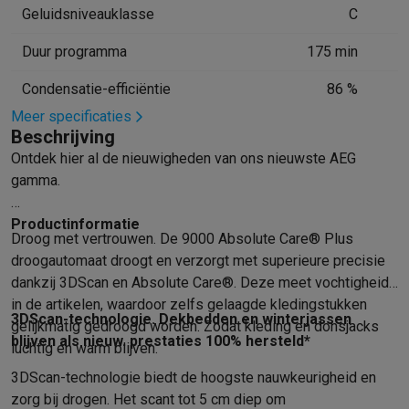
Info ecocheques
Alle eco producten
Alle eco promoties
Geluidsniveauklasse
C
Refurbished
Refurbished smartphones
Refurbished tablets
Refurbished lap
Duur programma
175 min
Huishouden
Condensatie-efficiëntie
86 %
Wasmachines met ecocheques
Droogkasten met ecocheques
Kleine keukentoestellen
Meer specificaties
Beschrijving
Kleine keukentoestellen met ecocheques
Koffiemachines met
Grote keukentoestellen
Ontdek
hier
al de nieuwigheden van ons nieuwste AEG
gamma.
Vaatwassers met ecocheques
Koelkasten met ecocheques
Die
Airco
Productinformatie
Airco's met ecocheques
Droog met vertrouwen. De 9000 Absolute Care® Plus
TV & audio
droogautomaat droogt en verzorgt met superieure precisie
TV met ecocheques
Bluetooth speakers met ecocheques
Kopt
dankzij 3DScan en Absolute Care®. Deze meet vochtigheid
Multimedia & telefonie
in de artikelen, waardoor zelfs gelaagde kledingstukken
Smartphones met ecocheques
Tablets met ecocheques
Laptop
3DScan-technologie. Dekbedden en winterjassen
gelijkmatig gedroogd worden. Zodat kleding en donsjacks
Transport
blijven als nieuw. prestaties 100% hersteld*
luchtig en warm blijven.
Elektrische steps met ecocheques
3DScan-technologie biedt de hoogste nauwkeurigheid en
Eco initiatieven
zorg bij drogen. Het scant tot 5 cm diep om
Impact
Energie besparen
Recycleer je oud elektro