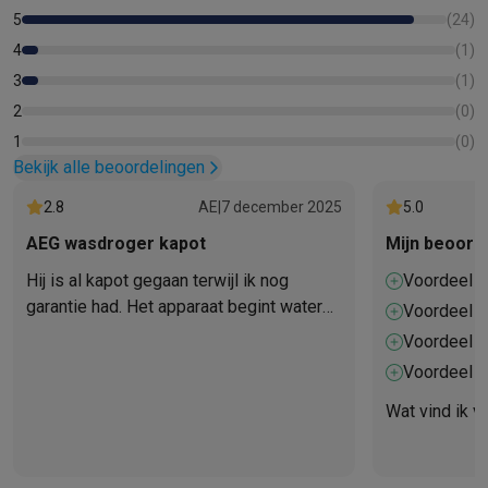
5
(
24
)
4
(
1
)
3
(
1
)
2
(
0
)
1
(
0
)
Bekijk alle beoordelingen
2.8
AE
|
7 december 2025
5.0
AEG wasdroger kapot
Mijn beoorde
Hij is al kapot gegaan terwijl ik nog
Voordeel 1
garantie had. Het apparaat begint water
Voordeel 2
op de vloer te lekken en droogt de was
Voordeel 3
niet meer goed. Ik heb contact
Voordeel 4
opgenomen met de klantenservice van
AEG, en hoewel er een monteur is
Wat vind ik v
ingepland, is de vroegst mogelijke
afspraak pas over drie weken.