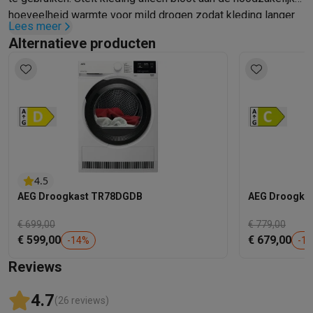
hoeveelheid warmte voor mild drogen zodat kleding langer
Lees meer
meegaat.
Alternatieve producten
4.5
AEG Droogkast TR78DGDB
AEG Droogka
€ 699,00
€ 779,00
€ 599,00
€ 679,00
-
14
%
-
13
Reviews
4.7
(26 reviews)