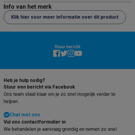
Ondertussen moet ik mijn was binnen
Info van het merk
drogen, midden in de winter, wat verre
van ideaal is.
Klik hier voor meer informatie over dit product
Stuur bericht
Heb je hulp nodig?
Stuur een bericht via Facebook
Ons team staat klaar om je zo snel mogelijk verder te
helpen.
Chat met ons
Vul ons contactformulier in
We behandelen je aanvraag grondig en nemen zo snel