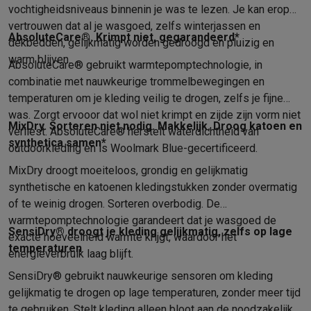
vochtigheidsniveaus binnenin je was te lezen. Je kan erop
Info & acties
vertrouwen dat al je wasgoed, zelfs winterjassen en
Solden
Alle soldendeals
Solden op groot elektro
Solden op klein
AbsoluteCare®. Krimpt niet, gegarandeerd*
dekbedden, gelijkmatig worden gedroogd en pluizig en
Acties
Deals van het moment
Promoties
Cashbacks
Solden
Black
warm blijven.
AbsoluteCare® gebruikt warmtepomptechnologie, in
Daarom Krëfel
Gratis levering
Laagste prijsgarantie
Persoonlijke
combinatie met nauwkeurige trommelbewegingen en
Installatie aan huis
Groot elektro installatie
Inbouw installatie
TV 
temperaturen om je kleding veilig te drogen, zelfs je fijne
Betalingsmogelijkheden
Gift card
Ecocheques
Kopen op afbetal
was. Zorgt ervooor dat wol niet krimpt en zijde zijn vorm niet
Klantenservice
Herstelling van je toestel
Controleer jouw leveri
MixDry. Sorteren niet nodig. Makkelijk. Droog katoen en
verliest. AbsoluteCare® herstelt waterdichtheid van
Groot elektro & inbouw
Vind jouw ideale wasmachine
Welke kook
synthetica samen*
outdoorkleding en is Woolmark Blue-gecertificeerd.
Klein elektro
Beauty & gezondheid
Huishouden
Keuken
Meer...
Beeld & Geluid
Kies jouw ideale TV
Een speaker voor elke situa
MixDry droogt moeiteloos, grondig en gelijkmatig
synthetische en katoenen kledingstukken zonder overmatig
Sport & Ontspanning
Hoe kies je een smartwatch?
Hoe kies je 
of te weinig drogen. Sorteren overbodig. De
Outlet
warmtepomptechnologie garandeert dat je wasgoed de
Outlet
Alle outlet deals
Outlet multimedia & telefonie
Outlet groo
SensiDry® droogt je kleding gelijkmatig, zelfs op lage
exacte hoeveelheid warmte krijgt, waardoor het
temperaturen
energieverbruik laag blijft.
SensiDry® gebruikt nauwkeurige sensoren om kleding
gelijkmatig te drogen op lage temperaturen, zonder meer tijd
te gebruiken. Stelt kleding alleen bloot aan de noodzakelijke