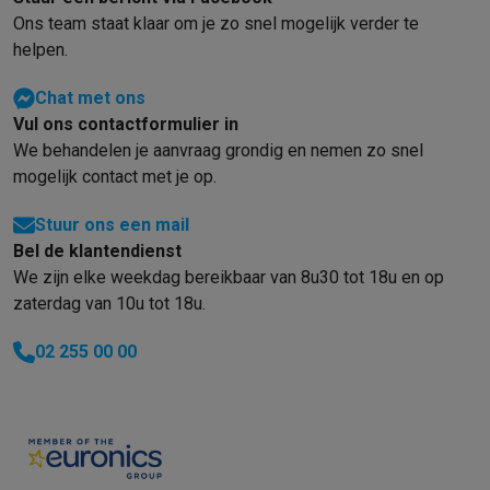
Foto accessoires
Cameratassen
Flitsers & filters
SD-kaarten
Sta
Ons team staat klaar om je zo snel mogelijk verder te
Telefonie & smartwatches
helpen.
GSM's
Smartphones
Apple iPhone
Samsung smartphones
GSM’s
Refurbished
Refurbished smartphones
BuyBack
Chat met ons
GSM bescherming
iPhone hoesjes
Samsung hoesjes
Alle hoesj
Vul ons contactformulier in
Smartwatches
Smartwatches
Activity Trackers
Bandjes
Opladers
We behandelen je aanvraag grondig en nemen zo snel
GSM opladers
Opladers en kabels
Draadloze opladers
USB-C k
mogelijk contact met je op.
GSM accessoires
AirTags & GPS trackers
Draadloze oortjes
GS
Vaste telefoons
Vaste telefoons
Walkie talkies
Babyfoons
Stuur ons een mail
Computers & tablets
Bel de klantendienst
Computers
Laptops
Gaming laptops
Apple MacBook
Windows la
We zijn elke weekdag bereikbaar van 8u30 tot 18u en op
Randapparatuur IT
Muizen
Toetsenborden
Webcams
PC speaker
zaterdag van 10u tot 18u.
Tablets & e-readers
Tablets
Apple iPad
Samsung Galaxy Tab
Tab
02 255 00 00
Printen
Printers
Inktpatronen & papier
Cricut
Netwerk & wifi
Routers & access points
Powerline & Wi-Fi adap
Geheugen & opslag
Externe harde schijven
SSD
USB-sticks
SD-k
Software
Windows & Microsoft Office
Anti-Virus
Overige softwa
Toebehoren IT
Opladers & kabels
Tassen & sleeves
Steunen
Mu