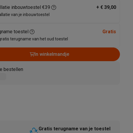
allatie inbouwtoestel €39
+
€ 39,00
allatie van je inbouwtoestel
gname toestel
Gratis
gratis terugname van het oud toestel
In winkelmandje
akken
Accessoires
e bestellen
kels
Droogrekken
Gratis terugname van je toestel