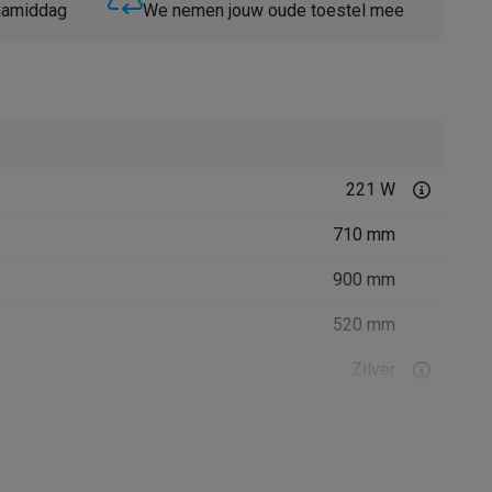
 namiddag
We nemen jouw oude toestel mee
221 W
Thermometers
Accessoires
710 mm
900 mm
520 mm
Zilver
Geïntegreerde motor
150 mm