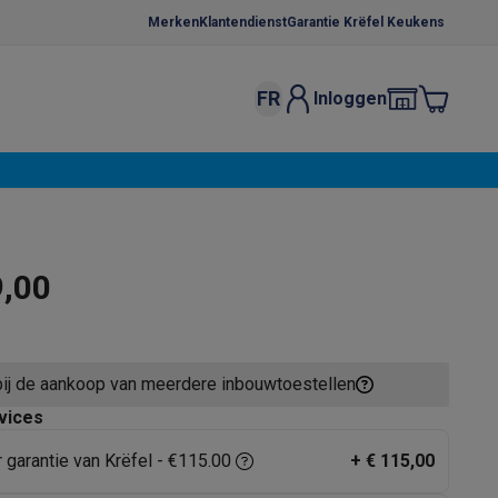
Merken
Klantendienst
Garantie Krëfel Keukens
FR
Inloggen
kels
Droogrekken
s
 microgolfovens
Inbouw wasmachines
ten
9,00
bij de aankoop van meerdere inbouwtoestellen
o
Koffiezetapparaten
Koffie, capsules & pads
Accessoires
vices
r garantie van Krëfel - €115.00
+
€ 115,00