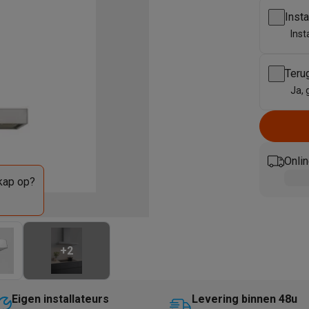
enders
Soepmakers
Hakmolens
Accessoires
Inst
kokers
Kookrobots
Pastamachines
Opzetkookplaten
Accessoires
Inst
i
Pizzamakers
Accessoires
barbecues
Accessoires
nen
Waterfilterpatronen
Ijsblokjesmachines
Teru
toestellen
Keukengerei & gadgets
Ja, 
verse desserten
oires
Sledestofzuigers
Handstofzuigers
Bouwstofzuigers
Stofzuigerz
Onlin
adrobots
Robot ramenwassers
kap op?
Hogedrukreinigers
Ruitenwassers
Dweilsystemen
Accessoires
e strijkplanken
Strijkplanken
Accessoires
es
+
2
ntvochtigers
Weerstations
en droogkast sets
Was-droogcombinaties
Tussenkaders en sok
Eigen installateurs
Levering binnen 48u