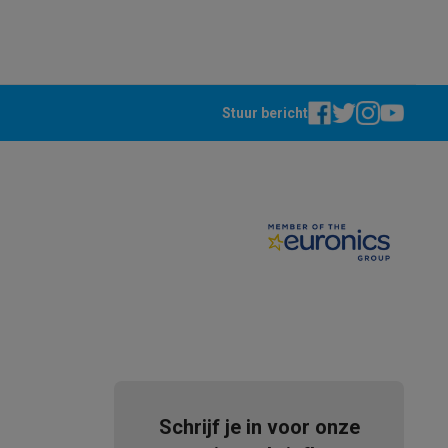
tion accessoires
 accessoires
Stuur bericht
Racing
Smartphone gaming controllers
Accessoires
s & GPS trackers
Schrijf je in voor onze
 personenweegschalen
Slimme elektrische tandenborstels
Babyf