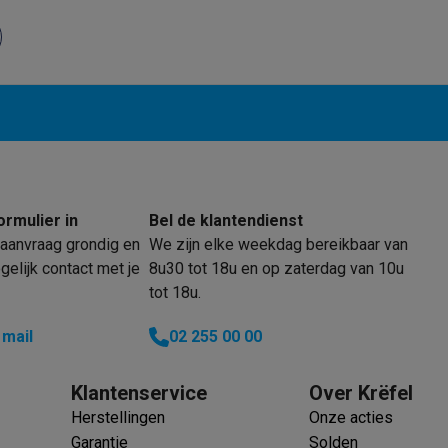
oftware
n
Muismatten
Overige accessoires
Halogeen
on controllers
Playstation headsets
Playstation VR-brillen
Playsta
do Switch controllers
Nintendo Switch headsets
Nintendo Switch
cessoires
ing muizen
Gaming toetsenborden
PC gaming controllers
stoelen
Gaming desks
Gaming TV
Gaming monitors
VR brillen
Sim 
ormulier in
Bel de klantendienst
aanvraag grondig en
We zijn elke weekdag bereikbaar van
ders
elijk contact met je
8u30 tot 18u en op zaterdag van 10u
che steps accessoires
GPS accessoires
tot 18u.
men
Bewegingsdetectoren
Slimme deurbellen
Rookmelders
AirTag
 mail
02 255 00 00
Voice assistant
Weerstations
r
Apple TV
Batterijen & opladers
Stekkers & adapters
Klantenservice
Over Krëfel
spressomachines
Slimme ovens
Slimme keukenrobots
Herstellingen
Onze acties
roogkasten
Slimme luchtbehandeling
Slimme stofzuigers
Slimme
Garantie
Solden