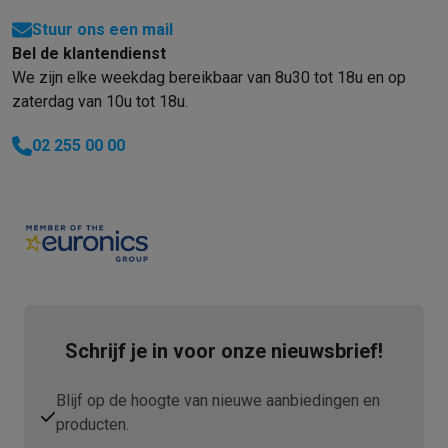
Refurbished
Refurbished smartphones
Refurbished tablets
Refurbished lap
Stuur ons een mail
Huishouden
Bel de klantendienst
Wasmachines met ecocheques
Droogkasten met ecocheques
We zijn elke weekdag bereikbaar van 8u30 tot 18u en op
Kleine keukentoestellen
zaterdag van 10u tot 18u.
Kleine keukentoestellen met ecocheques
Koffiemachines met
02 255 00 00
Grote keukentoestellen
Vaatwassers met ecocheques
Koelkasten met ecocheques
Die
Airco
Airco's met ecocheques
TV & audio
TV met ecocheques
Bluetooth speakers met ecocheques
Kopt
Multimedia & telefonie
Smartphones met ecocheques
Tablets met ecocheques
Laptop
Transport
Schrijf je in voor onze nieuwsbrief!
Elektrische steps met ecocheques
Eco initiatieven
Blijf op de hoogte van nieuwe aanbiedingen en
Impact
Energie besparen
Recycleer je oud elektro
producten.
Info & acties