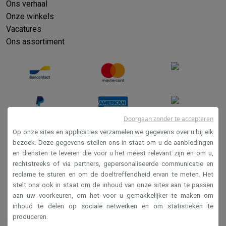
Ons verhaal
Onze winkels
Vacatures
Ons assortiment
Doorgaan zonder te accepteren
Op onze sites en applicaties verzamelen we gegevens over u bij elk
bezoek. Deze gegevens stellen ons in staat om u de aanbiedingen
en diensten te leveren die voor u het meest relevant zijn en om u,
Verkoopsvoorwaarden
rechtstreeks of via partners, gepersonaliseerde communicatie en
Privacy
reclame te sturen en om de doeltreffendheid ervan te meten. Het
stelt ons ook in staat om de inhoud van onze sites aan te passen
Disclaimer
aan uw voorkeuren, om het voor u gemakkelijker te maken om
Cookies
inhoud te delen op sociale netwerken en om statistieken te
produceren.