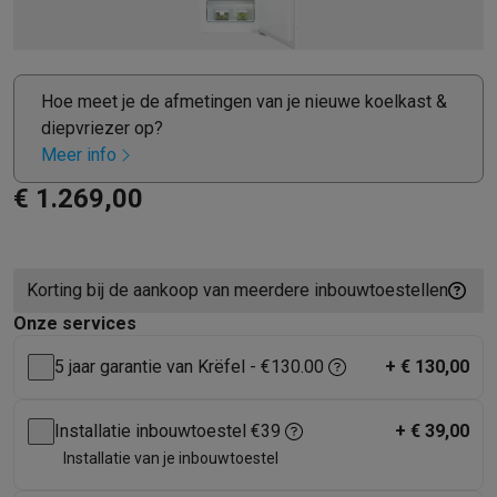
Barbecues
Elektrische barbecues
Houtskoolbarbecues
Gasbarb
Koude dranken
Juicers
Bruiswatermachines
Waterfilterkannen
Wa
Kookgerei
Pannen
Kookpotten
Keukenweegschalen
Vacuümtoest
Hoe meet je de afmetingen van je nieuwe koelkast &
Desserts
Wafelijzers
Ijsmachines
Pannenkoekenmakers
Divers
diepvriezer op?
Smart garden
Binnentuin
Kruiden
Compost machines
Accessoire
Meer info
Huishouden & airco
Stofzuigen
Stofzuigers
Robotstofzuigers
Steelstofzuigers
Sled
€ 1.269,00
Robots
Robotstofzuigers
Dweilrobots
Robotmaaiers
Zwembadr
Schoonmaken
Vloerreinigers
Stoomreinigers
Tapijtreinigers
Hoge
Strijken
Stoomgenerators
Strijkijzers
Kledingstomers
Actieve str
Korting bij de aankoop van meerdere inbouwtoestellen
Naaien
Naaimachines
Accessoires
Onze services
Verkoelen
Mobiele airco’s
Aircoolers
Ventilators
Accessoires
Luchtbehandeling
Luchtreinigers
Luchtbevochtigers
Luchtontvoc
5 jaar garantie van Krëfel - €130.00
+
€ 130,00
Verwarmen
Elektrische verwarming
Elektrische dekens
Wassen & drogen
Wasmachines
Droogkasten
Wasmachine en d
Installatie inbouwtoestel €39
+
€ 39,00
Huisdieren
Automatische voerbak
Automatische kattenbak
Huis
Installatie van je inbouwtoestel
Beauty & gezondheid
Haarverzorging
Haardrogers
Stijltangen
Krultangen
Föhnborstels