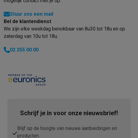
mogelijk contact met je op.
Info ecocheques
Alle eco producten
Alle eco promoties
Refurbished
Stuur ons een mail
Refurbished smartphones
Refurbished tablets
Refurbished lap
Bel de klantendienst
Huishouden
We zijn elke weekdag bereikbaar van 8u30 tot 18u en op
Wasmachines met ecocheques
Droogkasten met ecocheques
zaterdag van 10u tot 18u.
Kleine keukentoestellen
Kleine keukentoestellen met ecocheques
Koffiemachines met
02 255 00 00
Grote keukentoestellen
Vaatwassers met ecocheques
Koelkasten met ecocheques
Die
Airco
Airco's met ecocheques
TV & audio
TV met ecocheques
Bluetooth speakers met ecocheques
Kopt
Multimedia & telefonie
Smartphones met ecocheques
Tablets met ecocheques
Laptop
Schrijf je in voor onze nieuwsbrief!
Transport
Elektrische steps met ecocheques
Blijf op de hoogte van nieuwe aanbiedingen en
Eco initiatieven
producten.
Impact
Energie besparen
Recycleer je oud elektro