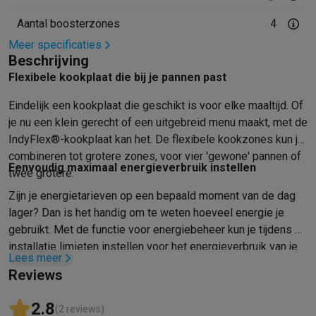
Info ecocheques
Alle eco producten
Alle eco promoties
Refurbished
Aantal boosterzones
4
Refurbished smartphones
Refurbished tablets
Refurbished lap
Meer specificaties
Huishouden
Beschrijving
Wasmachines met ecocheques
Droogkasten met ecocheques
Flexibele kookplaat die bij je pannen past
Kleine keukentoestellen
Eindelijk een kookplaat die geschikt is voor elke maaltijd. Of
Kleine keukentoestellen met ecocheques
Koffiemachines met
Grote keukentoestellen
je nu een klein gerecht of een uitgebreid menu maakt, met de
IndyFlex®-kookplaat kan het. De flexibele kookzones kun je
Vaatwassers met ecocheques
Koelkasten met ecocheques
Die
combineren tot grotere zones, voor vier 'gewone' pannen of
Airco
Eenvoudig maximaal energieverbruik instellen
twee grotere.
Airco's met ecocheques
TV & audio
Zijn je energietarieven op een bepaald moment van de dag
TV met ecocheques
Bluetooth speakers met ecocheques
Kopt
lager? Dan is het handig om te weten hoeveel energie je
Multimedia & telefonie
gebruikt. Met de functie voor energiebeheer kun je tijdens de
Smartphones met ecocheques
Tablets met ecocheques
Laptop
installatie limieten instellen voor het energieverbruik van je
Lees meer
Transport
kookplaat. Je kunt kiezen uit vijf niveaus en de instelling
Reviews
Elektrische steps met ecocheques
aanpassen wanneer je maar wilt.
Eco initiatieven
2.8
(2 reviews)
Impact
Energie besparen
Recycleer je oud elektro