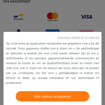
Ons assortiment
Doorgaan zonder te accepteren
Op onze sites en applicaties verzamelen we gegevens over u bij elk
bezoek. Deze gegevens stellen ons in staat om u de aanbiedingen
en diensten te leveren die voor u het meest relevant zijn en om u,
Verkoopsvoorwaarden
rechtstreeks of via partners, gepersonaliseerde communicatie en
Privacy
reclame te sturen en om de doeltreffendheid ervan te meten. Het
stelt ons ook in staat om de inhoud van onze sites aan te passen
Disclaimer
aan uw voorkeuren, om het voor u gemakkelijker te maken om
Cookies
inhoud te delen op sociale netwerken en om statistieken te
produceren.
Krëfel NV - Steenstraat 44 - Industriezone 4 "T Sas",
Alle cookies accepteren
1851 Humbeek, België
BTW BE 0400.673.544