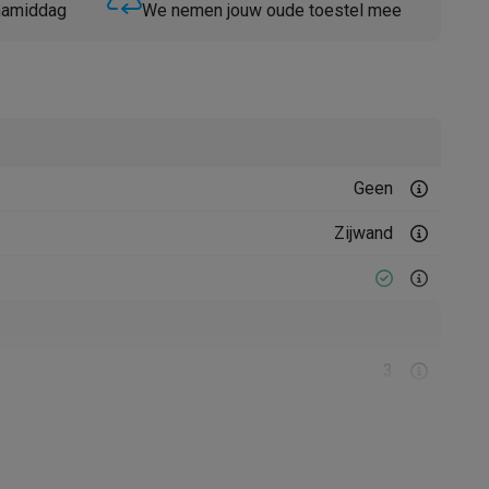
 namiddag
We nemen jouw oude toestel mee
Geen
Thermometers
Accessoires
Zijwand
3
1
3