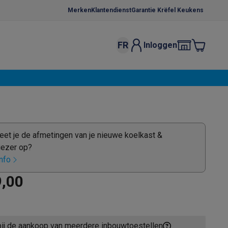
Merken
Klantendienst
Garantie Krëfel Keukens
FR
Inloggen
kels
Droogrekken
s
 microgolfovens
Inbouw wasmachines
ten
et je de afmetingen van je nieuwe koelkast &
iezer op?
nfo
9,00
o
Koffiezetapparaten
Koffie, capsules & pads
Accessoires
bij de aankoop van meerdere inbouwtoestellen