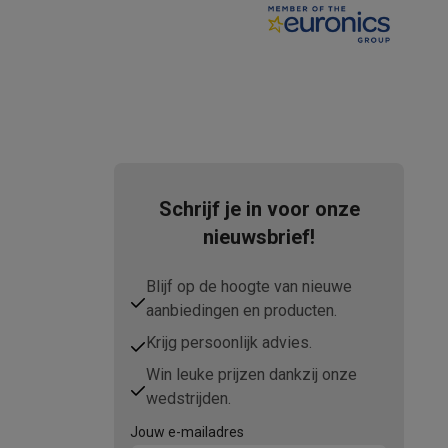
Miele
4002516532033
tion accessoires
11990800
 accessoires
Racing
Smartphone gaming controllers
Accessoires
emer in
MIELE
Schrijf je in voor onze
nieuwsbrief!
Duitsland Carl-Miele-Straße 29 33332
Gütersloh
s & GPS trackers
Blijf op de hoogte van nieuwe
aanbiedingen en producten.
02 451 16 16
Krijg persoonlijk advies.
contact@miele-support.be
Win leuke prijzen dankzij onze
wedstrijden.
 personenweegschalen
Slimme elektrische tandenborstels
Babyf
Jouw e-mailadres