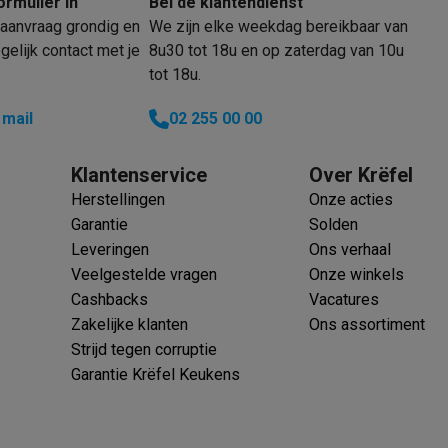
ormulier in
Bel de klantendienst
oftware
Merk
aanvraag grondig en
We zijn elke weekdag bereikbaar van
n
Muismatten
Overige accessoires
elijk contact met je
8u30 tot 18u en op zaterdag van 10u
1028 mm
EAN
tot 18u.
on controllers
Playstation headsets
Playstation VR-brillen
Playsta
568 mm
Verkoperscode
do Switch controllers
Nintendo Switch headsets
Nintendo Switch
 mail
02 255 00 00
cessoires
550 mm
Productveiligheid
ing muizen
Gaming toetsenborden
PC gaming controllers
Klantenservice
Over Krëfel
stoelen
Gaming desks
Gaming TV
Gaming monitors
VR brillen
Sim 
Deur-op-deur
Verantwoordelijke marktdeeln
Herstellingen
Onze acties
de EU
Garantie
Solden
ders
Leveringen
Ons verhaal
che steps accessoires
GPS accessoires
Adres
Veelgestelde vragen
Onze winkels
men
Bewegingsdetectoren
Slimme deurbellen
Rookmelders
AirTag
Cashbacks
Vacatures
Telefoonnummer
Zakelijke klanten
Ons assortiment
Voice assistant
Weerstations
Strijd tegen corruptie
r
Apple TV
Batterijen & opladers
Stekkers & adapters
E-mailadres
Garantie Krëfel Keukens
spressomachines
Slimme ovens
Slimme keukenrobots
roogkasten
Slimme luchtbehandeling
Slimme stofzuigers
Slimme