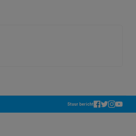
Groenten- en fruitlade
Onder
alaxy Fold8
1
alaxy Flip8 & Fold8 (Ultra) hoesjes
Bovenaan
No Frost
4
10 u
lers
Stuur bericht
3 kg/24u
12006701