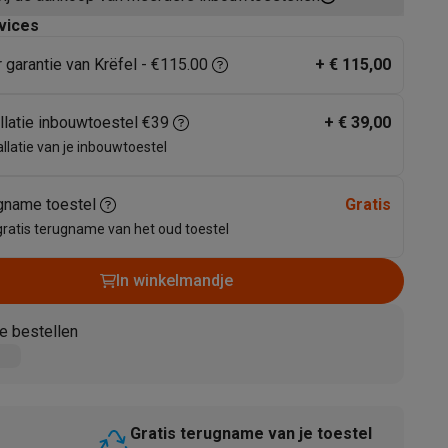
vices
r garantie van Krëfel - €115.00
+
€ 115,00
allatie inbouwtoestel €39
+
€ 39,00
allatie van je inbouwtoestel
gname toestel
Gratis
akken
Accessoires
gratis terugname van het oud toestel
In winkelmandje
e bestellen
kels
Droogrekken
Gratis terugname van je toestel