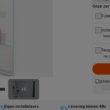
enders
Soepmakers
Hakmolens
Accessoires
Onze ser
kokers
Kookrobots
Pastamachines
Opzetkookplaten
Accessoires
i
Pizzamakers
Accessoires
5 jaa
barbecues
Accessoires
nen
Waterfilterpatronen
Ijsblokjesmachines
Inst
toestellen
Keukengerei & gadgets
Inst
verse desserten
oires
Teru
Sledestofzuigers
Handstofzuigers
Bouwstofzuigers
Stofzuigerz
Ja, 
adrobots
Robot ramenwassers
Hogedrukreinigers
Ruitenwassers
Dweilsystemen
Accessoires
e strijkplanken
Strijkplanken
Accessoires
Onlin
es
+
5
ntvochtigers
Weerstations
en droogkast sets
Was-droogcombinaties
Tussenkaders en sok
Eigen installateurs
Levering binnen 48u