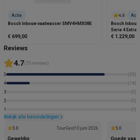
4.8
Actie
Acti
Bosch Inbouw vaatwasser SMV4HMX08E
Bosch Inbou
Serie 4 Extra
€ 699,00
€ 1.229,00
Reviews
4.7
(73 reviews)
5
(
59
)
4
(
14
)
3
(
0
)
2
(
0
)
1
(
0
)
Bekijk alle beoordelingen
5.0
TourGeo
|
10 juni 2026
5.0
Geweldig
Goede vaat