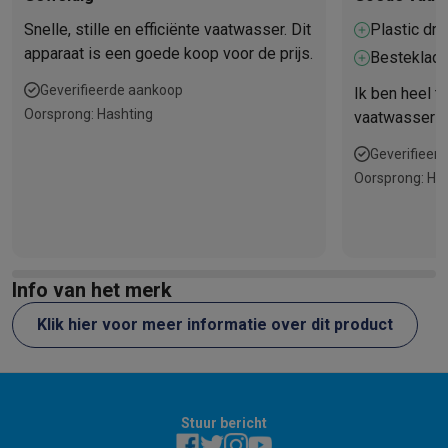
Snelle, stille en efficiënte vaatwasser. Dit
Plastic dro
apparaat is een goede koop voor de prijs.
Besteklade
Geverifieerde aankoop
Ik ben heel t
Oorsprong: Hashting
vaatwasser v
mijn plastic 
Geverifieer
dat is absolu
Oorsprong: Ha
besteklade is
Info van het merk
Klik hier voor meer informatie over dit product
Stuur bericht