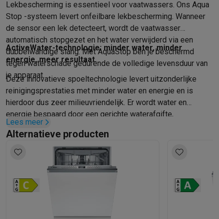
Lekbescherming is essentieel voor vaatwassers. Ons Aqua
Stop -systeem levert onfeilbare lekbescherming. Wanneer
de sensor een lek detecteert, wordt de vaatwasser
automatisch stopgezet en het water verwijderd via een
ActiveWater-technologie: minder water, minder
dubbelwandige slang. Met AquaStop ben je beschermd
energie, meer resultaat.
tegen waterschade gedurende de volledige levensduur van
je apparaat.
Deze innovatieve spoeltechnologie levert uitzonderlijke
reinigingsprestaties met minder water en energie en is
hierdoor dus zeer milieuvriendelijk. Er wordt water en
energie bespaard door een gerichte waterafgifte,
Lees meer
geoptimaliseerde filtertechnologie, snellere verwarming en
Alternatieve producten
hogere pompprestaties voor een betere watercirculatie.