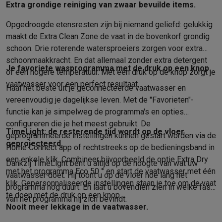
Extra grondige reiniging van zwaar bevuilde items.
Opgedroogde etensresten zijn bij niemand geliefd: gelukkig
maakt de Extra Clean Zone de vaat in de bovenkorf grondig
schoon. Drie roterende watersproeiers zorgen voor extra
schoonmaakkracht. En dat allemaal zonder extra detergent
Je favoriete wasprogramma met de druk op een knop.
of een hogere temperatuur. Met één druk op de knop zorgt je
vaatwasser voor een perfect resultaat.
Haal het beste uit je geconnecteerde vaatwasser en
vereenvoudig je dagelijkse leven. Met de "Favorieten"-
functie kan je simpelweg de programma's en opties
configureren die je het meest gebruikt. De
TimeLight: de resterende tijd wordt op de vloer
geprogrammeerde instellingen kunnen gestart worden via de
geprojecteerd.
Home Connect app of rechtstreeks op de bedieningsband in
een enkele klik. Combineer bijvoorbeeld de optie Extra Dry
Dankzij TimeLight bent u altijd op de hoogte van wat uw
met het programma Eco 50 ° en start de vaatwasser met één
vaatwasser doet. Hij toont u op de vloer hoe lang het
klik. Gepersonnaliseerde instellingen staan je toe om de vaat
programma nog duurt. En laat u bovendien zien in welke fase
te doen met de druk op een knop.
van het programma hij zich bevindt.
Nooit meer lekkage in de vaatwasser.