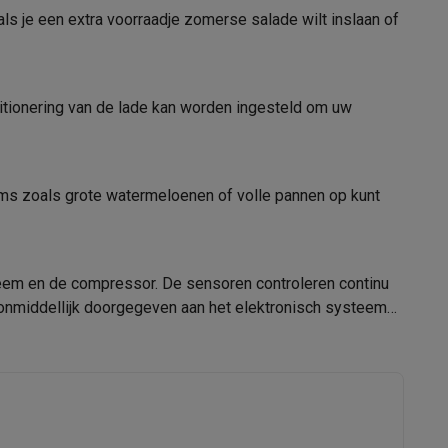
4242005371976
als je een extra voorraadje zomerse salade wilt inslaan of
KIR81ADD0
tion accessoires
itionering van de lade kan worden ingesteld om uw
 accessoires
emer in
BOSCH
Racing
Smartphone gaming controllers
Accessoires
tems zoals grote watermeloenen of volle pannen op kunt
Duitsland Carl-Wery-Strasse 34 81739
Munchen
www.bsh-group.com
ysteem en de compressor. De sensoren controleren continu
 onmiddellijk doorgegeven aan het elektronisch systeem
s & GPS trackers
 personenweegschalen
Slimme elektrische tandenborstels
Babyf