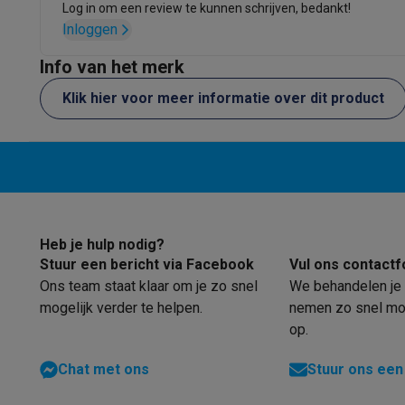
Eco producten
Log in om een review te kunnen schrijven, bedankt!
Inloggen
Ecocheques
Info ecocheques
Alle eco producten
Alle eco promoties
Info van het merk
Refurbished
Refurbished smartphones
Refurbished tablets
Refurbished
Klik hier voor meer informatie over dit product
Huishouden
Wasmachines met ecocheques
Droogkasten met ecoche
Kleine keukentoestellen
Kleine keukentoestellen met ecocheques
Koffiemachines
Grote keukentoestellen
Vaatwassers met ecocheques
Koelkasten met ecocheque
Heb je hulp nodig?
Airco
Stuur een bericht via Facebook
Vul ons contactf
Airco's met ecocheques
Ons team staat klaar om je zo snel
We behandelen je 
TV & audio
mogelijk verder te helpen.
nemen zo snel mog
TV met ecocheques
Bluetooth speakers met ecocheques
op.
Multimedia & telefonie
Smartphones met ecocheques
Tablets met ecocheques
La
Chat met ons
Stuur ons een
Transport