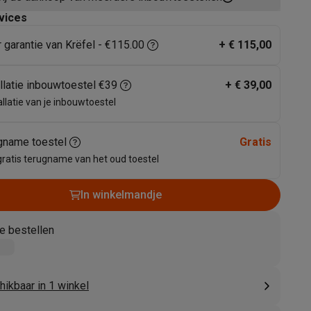
vices
r garantie van Krëfel - €115.00
+
€ 115,00
allatie inbouwtoestel €39
+
€ 39,00
allatie van je inbouwtoestel
gname toestel
Gratis
akken
Accessoires
gratis terugname van het oud toestel
In winkelmandje
e bestellen
ikbaar in 1 winkel
kels
Droogrekken