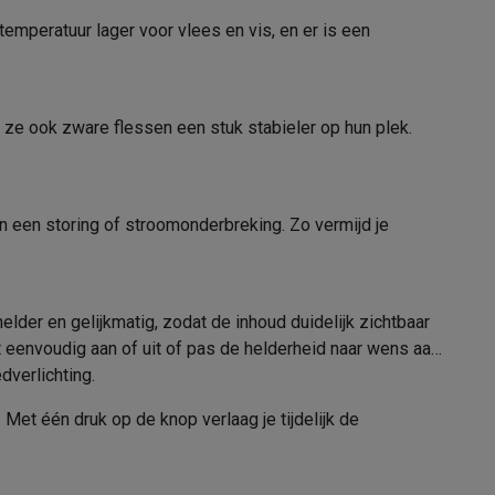
mperatuur lager voor vlees en vis, en er is een
5
alaxy Fold8
n ze ook zware flessen een stuk stabieler op hun plek.
3
alaxy Flip8 & Fold8 (Ultra) hoesjes
5
an een storing of stroomonderbreking. Zo vermijd je
Vershoudzone en groenten- & fruitlade
Automatisch
elder en gelijkmatig, zodat de inhoud duidelijk zichtbaar
t eenvoudig aan of uit of pas de helderheid naar wens aan
lers
dverlichting.
Met één druk op de knop verlaag je tijdelijk de
12007455
Bosch