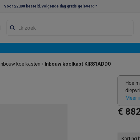
Voor 22u00 besteld, volgende dag gratis geleverd.*
en droogkast sets
Was-droogcombinaties
Tussenkaders en sok
e vaatwassers
e koelkasten
Amerikaanse koelkasten
Wijnkoelkasten
Diepvriezer
w koelkasten
Inbouw diepvriezers
Inbouw wijnkoelkasten
Inbouw
Inbouw koelkasten
Inbouw koelkast KIR81ADD0
kplaten
Gas kookplaten
Kookplaten met afzuiging
Pannen
Kookpot
Hoe me
diepvr
izen
Gasfornuizen
Meer i
iemachines
€ 88
ressomachines
Capsule- & padsmachines
Nespresso
Dolce Gust
machines
Juicers
Eierkokers
Yoghurtmachines
Accessoires
 monsieur machines
Accessoires
Korting 