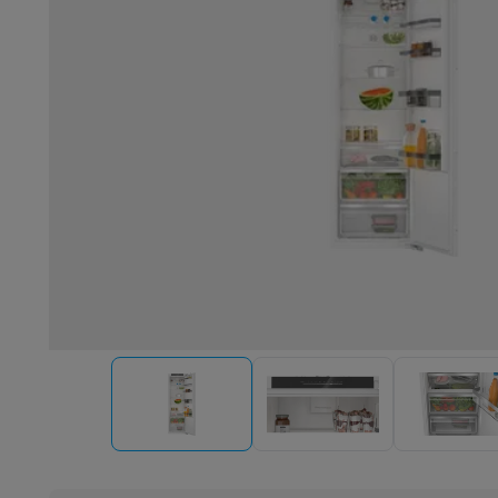
Robots & mixers
Keukenmachines
Keukenrobots
Mixers
Bl
Koken & stomen
Multicookers
Rijst- en stoomkokers
Water
Fun cooking
Gourmet toestellen
Fondue
Raclette
TeppanYak
Barbecues
Elektrische barbecues
Houtskoolbarbecues
Gas
Koude dranken
Juicers
Bruiswatermachines
Waterfilterkan
Kookgerei
Pannen
Kookpotten
Keukenweegschalen
Vacuüm
Desserts
Wafelijzers
Ijsmachines
Pannenkoekenmakers
Di
Smart garden
Binnentuin
Kruiden
Compost machines
Access
Huishouden & airco
Stofzuigen
Stofzuigers
Robotstofzuigers
Steelstofzuigers
Robots
Robotstofzuigers
Dweilrobots
Robotmaaiers
Zwemb
Schoonmaken
Vloerreinigers
Stoomreinigers
Tapijtreinigers
Strijken
Stoomgenerators
Strijkijzers
Kledingstomers
Actiev
Naaien
Naaimachines
Accessoires
Verkoelen
Mobiele airco’s
Aircoolers
Ventilators
Accessoir
Luchtbehandeling
Luchtreinigers
Luchtbevochtigers
Luchto
Verwarmen
Elektrische verwarming
Elektrische dekens
Wassen & drogen
Wasmachines
Droogkasten
Wasmachine 