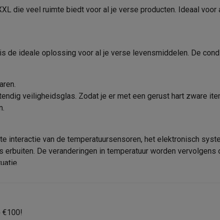
oftware
Rechts - omkeerbaar
EAN
L die veel ruimte biedt voor al je verse producten. Ideaal voor 
n
Muismatten
Overige accessoires
Verkoperscode
on controllers
Playstation headsets
Playstation VR-brillen
Playsta
Productveiligheid
s de ideale oplossing voor al je verse levensmiddelen. De cond
do Switch controllers
Nintendo Switch headsets
Nintendo Switch
cessoires
1775 mm
Verantwoordelijke marktdeeln
ing muizen
Gaming toetsenborden
PC gaming controllers
de EU
aren.
560 mm
stoelen
Gaming desks
Gaming TV
Gaming monitors
VR brillen
Sim 
tendig veiligheidsglas. Zodat je er met een gerust hart zware i
Adres
550 mm
n.
ders
Deur-op-deur
E-mailadres
che steps accessoires
GPS accessoires
gente interactie van de temperatuursensoren, het elektronisch s
s erbuiten. De veranderingen in temperatuur worden vervolgens
men
Bewegingsdetectoren
Slimme deurbellen
Rookmelders
AirTag
uatie.
Voice assistant
Weerstations
r
Apple TV
Batterijen & opladers
Stekkers & adapters
spressomachines
Slimme ovens
Slimme keukenrobots
p
€100!
roogkasten
Slimme luchtbehandeling
Slimme stofzuigers
Slimme