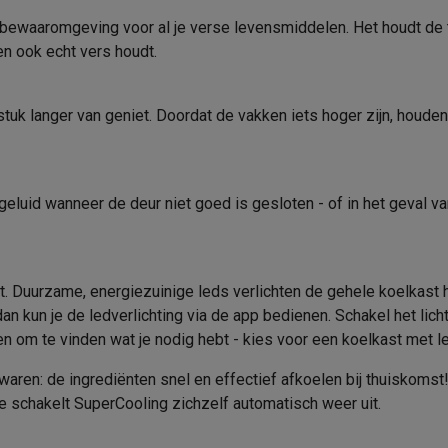
34 dB
Zachte auto-sluiting deur
era's
Nikon camera's
Lenzen
ewaaromgeving voor al je verse levensmiddelen. Het houdt de te
B
Koelen
en ook echt vers houdt.
en
Statieven & tripods
Action cam accessoires
SN-ST
Aantal legplateaus
SM’s met toetsen
Refurbished smartphones
iPhone 17
Samsung G
stuk langer van geniet. Doordat de vakken iets hoger zijn, houde
Zonder vriesgedeelte
Aantal lades
hoesjes
Screenprotectors
iPhone 17 Hoesjes
Galaxy S26 hoesjes
G
Aantal deurvakken
ders
geluid wanneer de deur niet goed is gesloten - of in het geval v
-C kabels
Lightning kabels
Powerbanks
1-deurs inbouwkoelkast
Type lades
es
GSM houders auto
Micro SD-kaarten
Overige accessoires
1772 mm
Ontdooisysteem
ast. Duurzame, energiezuinige leds verlichten de gehele koelkast h
558 mm
Snelkoelfunctie of -lade
s laptops
Copilot+ pc
Chromebooks
Monitors
Desktops
an kun je de ledverlichting via de app bedienen. Schakel het lich
akers
PC headsets
Microfoons
Docking stations
Externe DVD spe
548 mm
Product informatie
en om te vinden wat je nodig hebt - kies voor een koelkast met le
b
Tablethoezen
E-readers
Accessoires
56.7 kg
ren: de ingrediënten snel en effectief afkoelen bij thuiskomst! 
Krëfel code
je schakelt SuperCooling zichzelf automatisch weer uit.
 adapters
Mesh Wi-Fi
Switches
Netwerkkabels
Wit
Merk
SD-kaarten
CD's & DVD's