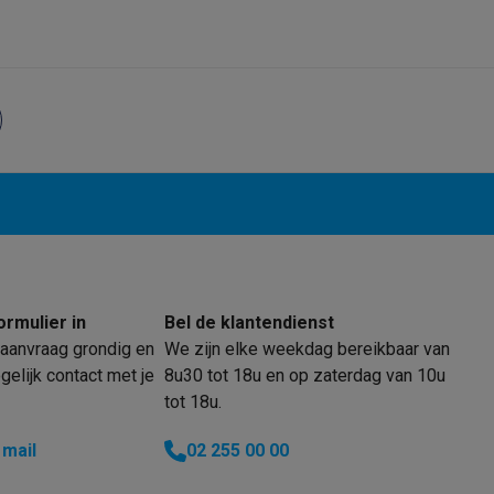
 laptops
BuyBack
ques
Stofzuigers met ecocheques
Strijkijzers met ecocheques
Ste
 met ecocheques
Bruiswatertoestellen met ecocheques
Waterfilt
s
Diepvriezers met ecocheques
Ovens met ecocheques
Fornuiz
ormulier in
Bel de klantendienst
aanvraag grondig en
We zijn elke weekdag bereikbaar van
elijk contact met je
8u30 tot 18u en op zaterdag van 10u
Koptelefoons met ecocheques
Oortjes met ecocheques
Platensp
tot 18u.
ptops met ecocheques
Monitors met ecocheques
Powerbanks m
 mail
02 255 00 00