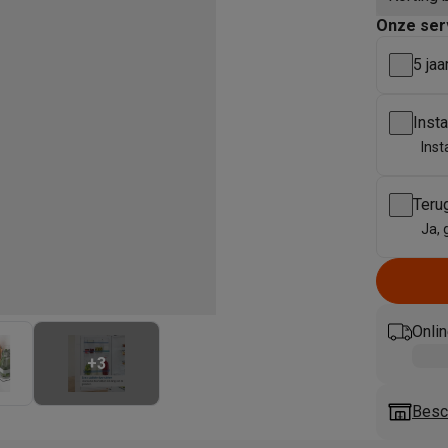
enders
Soepmakers
Hakmolens
Accessoires
Onze ser
kokers
Kookrobots
Pastamachines
Opzetkookplaten
Accessoires
i
Pizzamakers
Accessoires
5 jaa
barbecues
Accessoires
nen
Waterfilterpatronen
Ijsblokjesmachines
Inst
toestellen
Keukengerei & gadgets
Inst
verse desserten
oires
Teru
Sledestofzuigers
Handstofzuigers
Bouwstofzuigers
Stofzuigerz
Ja, 
adrobots
Robot ramenwassers
Hogedrukreinigers
Ruitenwassers
Dweilsystemen
Accessoires
e strijkplanken
Strijkplanken
Accessoires
Onlin
es
+
3
ntvochtigers
Weerstations
Besch
en droogkast sets
Was-droogcombinaties
Tussenkaders en sok