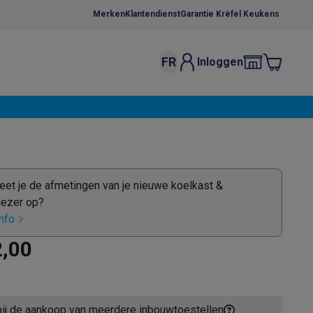
Merken
Klantendienst
Garantie Krëfel Keukens
FR
Inloggen
kels
Droogrekken
s
 microgolfovens
Inbouw wasmachines
ten
et je de afmetingen van je nieuwe koelkast &
iezer op?
nfo
2,00
o
Koffiezetapparaten
Koffie, capsules & pads
Accessoires
bij de aankoop van meerdere inbouwtoestellen