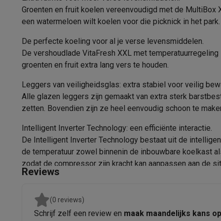
Software
Windows & Microsoft Office
Anti-Virus
Overige s
Scharnieren
Groenten en fruit koelen vereenvoudigd met de MultiBox XX
Toebehoren IT
Opladers & kabels
Tassen & sleeves
Steune
een watermeloen wilt koelen voor die picknick in het park.
Verstelbare legplateaus
Gaming
PlayStation
PlayStation 5
PS5 games
PS4 games
Playstati
De perfecte koeling voor al je verse levensmiddelen.
Inbouw
De vershoudlade VitaFresh XXL met temperatuurregeling i
Nintendo
Nintendo Switch 2
Nintendo Switch games
Ninten
groenten en fruit extra lang vers te houden.
Xbox
Xbox games
Xbox controllers
Xbox headsets
Xbox ac
Nishoogte
PC gaming
Gaming laptops
Gaming PC
Gaming monitors
Gam
Leggers van veiligheidsglas: extra stabiel voor veilig bew
Nisbreedte
Gaming setup
Gaming headsets
Gaming microfoons
Gaming
Alle glazen leggers zijn gemaakt van extra sterk barstbes
Gaming consoles
Nisdiepte
zetten. Bovendien zijn ze heel eenvoudig schoon te make
Smart home & devices
Smartwatches
Smartwatches
Activity Trackers
Bandjes
Opla
Intelligent Inverter Technology: een efficiënte interactie.
Montagesysteem deur
Mobiliteit
Elektrische steps
Dashcams
GPS
Coyote
Elektris
De Intelligent Inverter Technology bestaat uit de intelli
de temperatuur zowel binnenin de inbouwbare koelkast al
Veiligheid & bescherming
Bewakingscamera's
Alarmsyste
zodat de compressor zijn kracht kan aanpassen aan de sit
Contactloos betalen
Betaalterminals
Accessoires SumUp
Reviews
Omgeving & comfort
Verlichting
Plug & play zonnepanelen
Entertainment
Smart TV
Smart speakers
Google TV Streame
(0 reviews)
Keuken
Slimme koelkasten
Slimme vaatwassers
Slimme e
Schrijf zelf een review en
maak maandelijks kans o
Huishouden & gezondheid
Slimme wasmachines
Slimme d