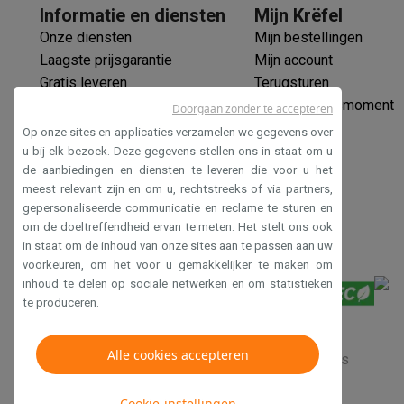
Elektrische steps met ecocheques
Informatie en diensten
Mijn Krëfel
Eco initiatieven
Onze diensten
Mijn bestellingen
Impact
Energie besparen
Recycleer je oud elektro
Laagste prijsgarantie
Mijn account
Info & acties
Gratis leveren
Terugsturen
Solden
Alle soldendeals
Solden op groot elektro
Solden op 
Verlengde garantie
Mijn leveringsmoment
Doorgaan zonder te accepteren
Acties
Deals van het moment
Promoties
Cashbacks
Solden
Ecocheques
Op onze sites en applicaties verzamelen we gegevens over
Daarom Krëfel
Gratis levering
Laagste prijsgarantie
Persoon
Veilig betalen
u bij elk bezoek. Deze gegevens stellen ons in staat om u
Installatie aan huis
Groot elektro installatie
Inbouw installat
de aanbiedingen en diensten te leveren die voor u het
Toegankelijkheidsverklaring
Betalingsmogelijkheden
Gift card
Ecocheques
Kopen op afb
meest relevant zijn en om u, rechtstreeks of via partners,
Klantenservice
Herstelling van je toestel
Controleer jouw l
gepersonaliseerde communicatie en reclame te sturen en
Groot elektro & inbouw
Vind jouw ideale wasmachine
Welke
om de doeltreffendheid ervan te meten. Het stelt ons ook
in staat om de inhoud van onze sites aan te passen aan uw
Klein elektro
Beauty & gezondheid
Huishouden
Keuken
Meer.
voorkeuren, om het voor u gemakkelijker te maken om
Beeld & Geluid
Kies jouw ideale TV
Een speaker voor elke s
inhoud te delen op sociale netwerken en om statistieken
Sport & Ontspanning
Hoe kies je een smartwatch?
Hoe kies
te produceren.
Outlet
Outlet
Alle outlet deals
Outlet multimedia & telefonie
Outlet
Alle cookies accepteren
Verkoopsvoorwaarden
Privacy
Disclaimer
Cookies
Cookie-instellingen