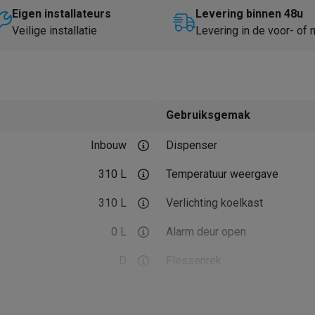
Huisdierverzorging
GPS trackers dieren
Eigen installateurs
Levering binnen 48u
Veilige installatie
Levering in de voor- of
tels
Multistylers
Krulspelden
terflossers
groomers
Tondeuses
Scheerkoppen
Accessoires
etverzorging
Accessoires
Gebruiksgemak
massage
Massage guns
rostimulatie apparaten
Bloedcirculatie apparaten
Infraroodlampen
Inbouw
Dispenser
sols
Luchtbevochtigers
310 L
Temperatuur weergave
g TV
TCL TV
TV steunen
Beamers
310 L
Verlichting koelkast
diastreamers
DVD & Blu-Ray spelers
efoons
Oortjes
Draadloze oortjes
Sportoortjes
0 L
Alarm deur open
ty speakers
D
Flessenrek
s
91 kWu
Eierrekje
pelers
Audio accessoires