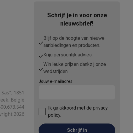
Schrijf je in voor onze
nieuwsbrief!
Blijf op de hoogte van nieuwe
aanbiedingen en producten.
Krijg persoonlijk advies.
Win leuke prijzen dankzij onze
teKt
wedstrijden.
Jouw e-mailadres
T Sas", 1851
ek, België
00.673.544
Ik ga akkoord met
de privacy
ires
right 2026
policy.
Schrijf in