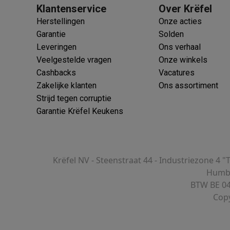
Klantenservice
Over Krëfel
Herstellingen
Onze acties
Garantie
Solden
Leveringen
Ons verhaal
klein elektro
Solden op multimedia
Solden op TV & audio
Veelgestelde vragen
Onze winkels
Black Friday
Cashbacks
Vacatures
lijke winkelbeleving
Niet tevreden, geld terug
Zakelijke klanten
Ons assortiment
ie
TV installatie
Strijd tegen corruptie
etaling
Alma: betaal in 2 of 3 keer
Klarna: betaal binnen 30 dagen
Garantie Krëfel Keukens
everingsuur
Zakelijke klanten
ProteKt: verzeker je toestel
Swap Pro
 kookplaat past bij jouw keuken?
Meer...
..
ituatie
Hoofdtelefoon of oortjes?
Meer...
Krëfel NV - Steenstraat 44 - Industriezone 4 "
 je een elektrische step?
Hoe kies je een drone ?
Humbe
BTW BE 04
 groot elektro
Outlet klein elektro
Outlet TV & audio
Outlet accesso
Copy