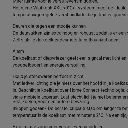
Meer ruimte voor je verse levensmiddelen.
Geluidsniveau
Fototoestellen
Digitale camera's
Instant camera's
Canon cam
Het ruime VitaFresh XXL <0°C> -systeem biedt de ideale b
Video
GoPro
Action cams
Drones
Camcorder
Geluidsniveauklasse
temperatuurgeregelde vershoudlade die je fruit en groent
Foto accessoires
Cameratassen
Flitsers & filters
SD-kaart
Telefonie & smartwatches
Klimaatklasse
Deuren die tegen een stootje kunnen.
GSM's
Smartphones
Apple iPhone
Samsung smartphones
G
De deurvakken zijn extra hoog en robuust zodat je er een 
Type vriesgedeelte
Refurbished
Refurbished smartphones
BuyBack
Zelfs als je de koelkastdeur iets te enthousiast opent.
GSM bescherming
iPhone hoesjes
Samsung hoesjes
Alle 
Fysieke kenmerken
Alarm
Smartwatches
Smartwatches
Activity Trackers
Bandjes
Opla
De koelkast of diepvriezer geeft een signaal met licht en 
GSM opladers
Opladers en kabels
Draadloze opladers
USB
Type koelkast
voedselbederf en energieverspilling.
GSM accessoires
AirTags & GPS trackers
Draadloze oortj
Hoogte
Vaste telefoons
Vaste telefoons
Walkie talkies
Babyfoons
Houd je etenswaren perfect in zicht.
Computers & tablets
Met ledverlichting zie je niets over het hoofd in je koelk
Breedte
Computers
Laptops
Gaming laptops
Apple MacBook
Window
is. Beschikt je koelkast over Home Connect-technologie, d
Randapparatuur IT
Muizen
Toetsenborden
Webcams
PC spe
Diepte
via je mobiele apparaat. Laat slecht licht je niet belemmer
Snel koelen, voor een betere bewaring.
Tablets & e-readers
Tablets
Apple iPad
Samsung Galaxy Ta
Gewicht
Inkopen gedaan? De eerste, cruciale stap om langer te bewa
Printen
Printers
Inktpatronen & papier
Cricut
temperatuur in de koelkast, met minstens 2°C. Na een tijd
Netwerk & wifi
Routers & access points
Powerline & Wi-Fi
Kleur
Geheugen & opslag
Externe harde schijven
SSD
USB-sticks
Extra ruimte voor meer verse levensmiddelen.