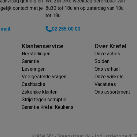
aanvraag grondig en
We zijn elke weekdag bereikbaar van
elijk contact met je
8u30 tot 18u en op zaterdag van 10u
tot 18u.
klein elektro
Solden op multimedia
Solden op TV & audio
 mail
02 255 00 00
Black Friday
lijke winkelbeleving
Niet tevreden, geld terug
Klantenservice
Over Krëfel
ie
TV installatie
Herstellingen
Onze acties
etaling
Alma: betaal in 2 of 3 keer
Klarna: betaal binnen 30 dagen
Garantie
Solden
everingsuur
Zakelijke klanten
ProteKt: verzeker je toestel
Swap Pro
Leveringen
Ons verhaal
 kookplaat past bij jouw keuken?
Meer...
Veelgestelde vragen
Onze winkels
..
Cashbacks
Vacatures
ituatie
Hoofdtelefoon of oortjes?
Meer...
Zakelijke klanten
Ons assortiment
 je een elektrische step?
Hoe kies je een drone ?
Strijd tegen corruptie
Garantie Krëfel Keukens
 groot elektro
Outlet klein elektro
Outlet TV & audio
Outlet accesso
Krëfel NV - Steenstraat 44 - Industriezone 4 "