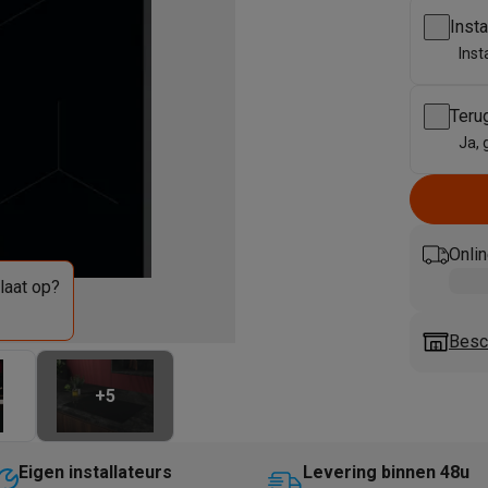
enders
Soepmakers
Hakmolens
Accessoires
Inst
kokers
Kookrobots
Pastamachines
Opzetkookplaten
Accessoires
Inst
i
Pizzamakers
Accessoires
barbecues
Accessoires
nen
Waterfilterpatronen
Ijsblokjesmachines
Teru
toestellen
Keukengerei & gadgets
Ja, 
verse desserten
oires
Sledestofzuigers
Handstofzuigers
Bouwstofzuigers
Stofzuigerz
Onlin
adrobots
Robot ramenwassers
laat op?
Hogedrukreinigers
Ruitenwassers
Dweilsystemen
Accessoires
e strijkplanken
Strijkplanken
Accessoires
Besc
es
+
5
ntvochtigers
Weerstations
en droogkast sets
Was-droogcombinaties
Tussenkaders en sok
Eigen installateurs
Levering binnen 48u