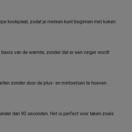
AEG
7333394072975
 type kookplaat, zodat je meteen kunt beginnen met koken.
TO84IA0FFB
alaxy Fold8
alaxy Flip8 & Fold8 (Ultra) hoesjes
basis van de warmte, zonder dat er een vinger wordt
emer in
AEG
Nederland Vennootsweg 12400 AC
Alphen a/d Rijn
nstellen zonder door de plus- en mintoetsen te hoeven
+31 (0172)468 468
lers
contact@electrolux.com
minder dan 90 seconden. Het is perfect voor taken zoals