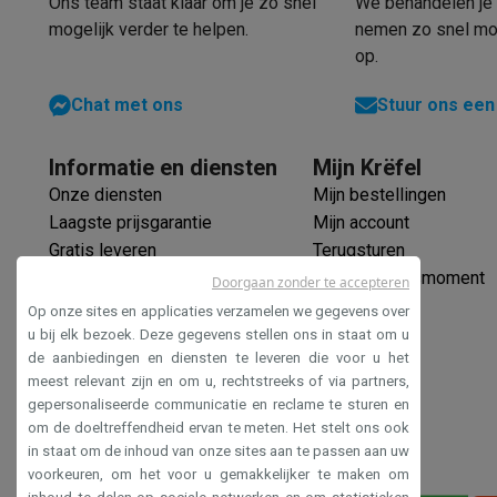
Eco initiatieven
Ons team staat klaar om je zo snel
We behandelen je 
mogelijk verder te helpen.
nemen zo snel mog
Impact
Energie besparen
Recycleer je oud elektro
Info & acties
op.
Solden
Alle soldendeals
Solden op groot elektro
Solden op 
Chat met ons
Stuur ons een
Acties
Deals van het moment
Promoties
Cashbacks
Solden
Daarom Krëfel
Gratis levering
Laagste prijsgarantie
Persoon
Informatie en diensten
Mijn Krëfel
Installatie aan huis
Groot elektro installatie
Inbouw installat
Onze diensten
Mijn bestellingen
Betalingsmogelijkheden
Gift card
Ecocheques
Kopen op afb
Laagste prijsgarantie
Mijn account
Klantenservice
Herstelling van je toestel
Controleer jouw l
Gratis leveren
Terugsturen
Groot elektro & inbouw
Vind jouw ideale wasmachine
Welke
Verlengde garantie
Mijn leveringsmoment
Klein elektro
Beauty & gezondheid
Huishouden
Keuken
Meer.
Doorgaan zonder te accepteren
Ecocheques
Beeld & Geluid
Kies jouw ideale TV
Een speaker voor elke s
Op onze sites en applicaties verzamelen we gegevens over
Veilig betalen
Sport & Ontspanning
Hoe kies je een smartwatch?
Hoe kies
u bij elk bezoek. Deze gegevens stellen ons in staat om u
de aanbiedingen en diensten te leveren die voor u het
Toegankelijkheidsverklaring
Outlet
meest relevant zijn en om u, rechtstreeks of via partners,
Outlet
Alle outlet deals
Outlet multimedia & telefonie
Outlet
gepersonaliseerde communicatie en reclame te sturen en
om de doeltreffendheid ervan te meten. Het stelt ons ook
in staat om de inhoud van onze sites aan te passen aan uw
voorkeuren, om het voor u gemakkelijker te maken om