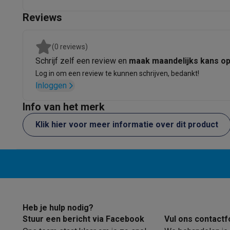
Ecocheques
Reviews
Info ecocheques
Alle eco producten
Alle eco promoties
Refurbished
Refurbished smartphones
Refurbished tablets
Refurbished
(0 reviews)
Huishouden
Schrijf zelf een review en
maak maandelijks kans o
Wasmachines met ecocheques
Droogkasten met ecoche
Log in om een review te kunnen schrijven, bedankt!
Kleine keukentoestellen
Inloggen
Kleine keukentoestellen met ecocheques
Koffiemachines
Grote keukentoestellen
Info van het merk
Vaatwassers met ecocheques
Koelkasten met ecocheque
Klik hier voor meer informatie over dit product
Airco
Airco's met ecocheques
TV & audio
TV met ecocheques
Bluetooth speakers met ecocheques
Multimedia & telefonie
Smartphones met ecocheques
Tablets met ecocheques
La
Transport
Heb je hulp nodig?
Elektrische steps met ecocheques
Stuur een bericht via Facebook
Vul ons contactf