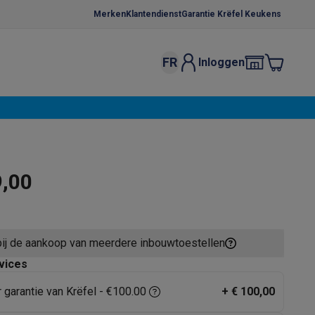
Merken
Klantendienst
Garantie Krëfel Keukens
FR
Inloggen
kels
Droogrekken
s
 microgolfovens
Inbouw wasmachines
ten
9,00
bij de aankoop van meerdere inbouwtoestellen
o
Koffiezetapparaten
Koffie, capsules & pads
Accessoires
vices
r garantie van Krëfel - €100.00
+
€ 100,00