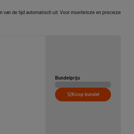
 van de tijd automatisch uit. Voor moeiteloze en precieze
tion accessoires
 accessoires
Racing
Smartphone gaming controllers
Accessoires
Bundelprijs
s & GPS trackers
Koop bundel
 personenweegschalen
Slimme elektrische tandenborstels
Babyf