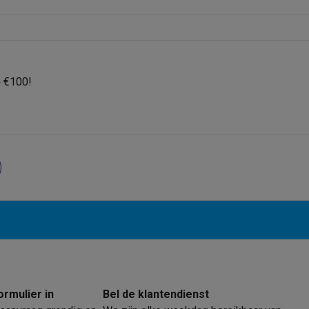
 laptops
BuyBack
p
€100!
ques
Stofzuigers met ecocheques
Strijkijzers met ecocheques
Ste
 met ecocheques
Bruiswatertoestellen met ecocheques
Waterfilt
s
Diepvriezers met ecocheques
Ovens met ecocheques
Fornuiz
Koptelefoons met ecocheques
Oortjes met ecocheques
Platensp
ptops met ecocheques
Monitors met ecocheques
Powerbanks m
ormulier in
Bel de klantendienst