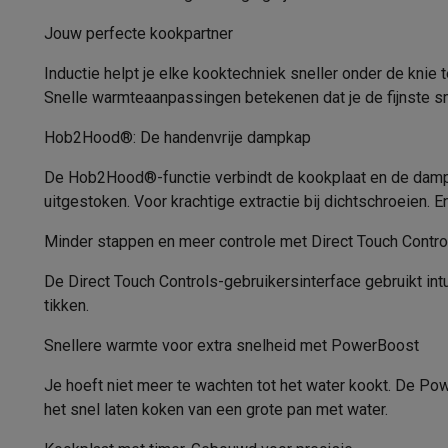
Fototoestellen
Digitale camera's
Instant camera's
Canon cam
Diepte
Video
GoPro
Action cams
Drones
Camcorder
Jouw perfecte kookpartner
Foto accessoires
Cameratassen
Flitsers & filters
SD-kaart
Nisbreedte
Inductie helpt je elke kooktechniek sneller onder de knie
Telefonie & smartwatches
Snelle warmteaanpassingen betekenen dat je de fijnste sm
Nisdiepte
GSM's
Smartphones
Apple iPhone
Samsung smartphones
G
Refurbished
Refurbished smartphones
BuyBack
Hob2Hood®: De handenvrije dampkap
Nishoogte
GSM bescherming
iPhone hoesjes
Samsung hoesjes
Alle 
De Hob2Hood®-functie verbindt de kookplaat en de dampk
Smartwatches
Smartwatches
Activity Trackers
Bandjes
Opla
Kleur
uitgestoken. Voor krachtige extractie bij dichtschroeien. En
GSM opladers
Opladers en kabels
Draadloze opladers
USB
Randafwerking
GSM accessoires
AirTags & GPS trackers
Draadloze oortj
Minder stappen en meer controle met Direct Touch Contro
Vaste telefoons
Vaste telefoons
Walkie talkies
Babyfoons
Kookzones eigenschappen
Computers & tablets
De Direct Touch Controls-gebruikersinterface gebruikt intu
tikken.
Computers
Laptops
Gaming laptops
Apple MacBook
Window
Vermogen 1e kookzone
Randapparatuur IT
Muizen
Toetsenborden
Webcams
PC spe
Snellere warmte voor extra snelheid met PowerBoost
Vermogen 2e kookzone
Tablets & e-readers
Tablets
Apple iPad
Samsung Galaxy Ta
Printen
Printers
Inktpatronen & papier
Cricut
Je hoeft niet meer te wachten tot het water kookt. De Po
Vermogen 3e kookzone
Netwerk & wifi
Routers & access points
Powerline & Wi-Fi
het snel laten koken van een grote pan met water.
Vermogen 4e kookzone
Geheugen & opslag
Externe harde schijven
SSD
USB-sticks