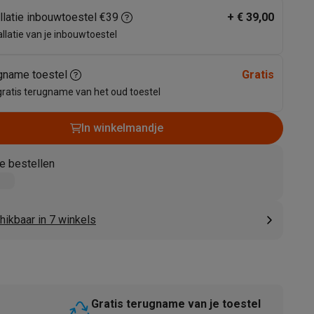
allatie inbouwtoestel €39
+
€ 39,00
allatie van je inbouwtoestel
gname toestel
Gratis
gratis terugname van het oud toestel
In winkelmandje
akken
Accessoires
e bestellen
hikbaar in 7 winkels
kels
Droogrekken
Gratis terugname van je toestel