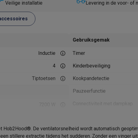
Huisdierverzorging
GPS trackers dieren
Veilige installatie
Levering in de voor- of
tels
Multistylers
Krulspelden
accessoires
terflossers
groomers
Tondeuses
Scheerkoppen
Accessoires
Gebruiksgemak
etverzorging
Accessoires
Inductie
Timer
massage
Massage guns
rostimulatie apparaten
Bloedcirculatie apparaten
Infraroodlampen
4
Kinderbeveiliging
sols
Luchtbevochtigers
Tiptoetsen
Kookpandetectie
g TV
TCL TV
TV steunen
Beamers
Pauzeerfunctie
diastreamers
DVD & Blu-Ray spelers
efoons
Oortjes
Draadloze oortjes
Sportoortjes
Connectiviteit met dampkap
7200 W
ty speakers
Product informatie
s
et Hob2Hood®. De ventilatorsnelheid wordt automatisch geoptim
Krëfel code
780 mm
pelers
Audio accessoires
een stillere extractie tijdens het sudderen. Zonder een vinger uit