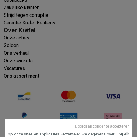
Zakelijke klanten
Strijd tegen corruptie
Garantie Krëfel Keukens
Over Krëfel
Onze acties
Solden
Ons verhaal
Onze winkels
Vacatures
Ons assortiment
Doorgaan zonder te accepteren
Op onze sites en applicaties verzamelen we gegevens over u bij elk