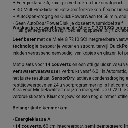
Fototoestellen
Digitale camera's
Instant camera's
Canon cam
+
Energieklasse A, zuinig in verbruik en toekomstgericht
Aantal bestekken
Video
GoPro
Action cams
Drones
Camcorder
+
3D MultiFlex-lade en ExtraComfort-rekken, flexibel inlad
Aantal programma's
Foto accessoires
Cameratassen
Flitsers & filters
SD-kaart
+
AutoOpen-droging en QuickPowerWash tot 58 min, snel
Telefonie & smartwatches
- Geen AutoDos/PowerDisk, je doseert wasmiddel zelf
Droogsysteem
Wat kan je verwachten van de Miele G 7210 SCi inte
- Half geïntegreerd design, bedieningspaneel blijft zichtb
GSM's
Smartphones
Apple iPhone
Samsung smartphones
G
Refurbished
Refurbished smartphones
BuyBack
Type droogsysteem
Leef beter
met de Miele G 7210 SCi integreerbare vaatw
GSM bescherming
iPhone hoesjes
Samsung hoesjes
Alle 
technologie
bespaar je water en stroom, terwijl
QuickP
Fysieke kenmerken
Smartwatches
Smartwatches
Activity Trackers
Bandjes
Opla
inladen verrassend eenvoudig, van kopjes en glazen tot p
GSM opladers
Opladers en kabels
Draadloze opladers
USB
Gewicht
Met plaats voor
14 couverts
en een stil geluidsniveau v
GSM accessoires
AirTags & GPS trackers
Draadloze oortj
verswatervaatwasser
verbruikt vanaf 6,0 l in Automatic
Vaste telefoons
Vaste telefoons
Walkie talkies
Babyfoons
Breedte
het juiste resultaat.
SensorDry
, actieve condensdroging 
Computers & tablets
resttijdweergave en 24 u voorprogrammering is het comfo
Diepte
Computers
Laptops
Gaming laptops
Apple MacBook
Window
Kies voor Miele-kwaliteit die jaren meegaat. De G 7210 S
Randapparatuur IT
Muizen
Toetsenborden
Webcams
PC spe
verbruikskosten. Klaar om jouw keuken nog slimmer, stiller
Hoogte
Tablets & e-readers
Tablets
Apple iPad
Samsung Galaxy Ta
Belangrijkste kenmerken
Printen
Printers
Inktpatronen & papier
Cricut
Nisbreedte
Netwerk & wifi
Routers & access points
Powerline & Wi-Fi
•
Energieklasse A
Nisdiepte
Geheugen & opslag
Externe harde schijven
SSD
USB-sticks
•
14 couverts
, 60 cm integreerbaar, semi-geïntegreerd fr