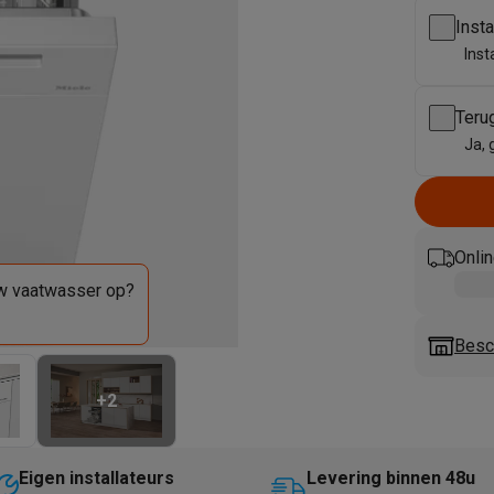
enders
Soepmakers
Hakmolens
Accessoires
Inst
kokers
Kookrobots
Pastamachines
Opzetkookplaten
Accessoires
Inst
i
Pizzamakers
Accessoires
barbecues
Accessoires
nen
Waterfilterpatronen
Ijsblokjesmachines
Teru
toestellen
Keukengerei & gadgets
Ja, 
verse desserten
oires
Sledestofzuigers
Handstofzuigers
Bouwstofzuigers
Stofzuigerz
Onlin
adrobots
Robot ramenwassers
uw vaatwasser op?
Hogedrukreinigers
Ruitenwassers
Dweilsystemen
Accessoires
e strijkplanken
Strijkplanken
Accessoires
Besch
es
+
2
ntvochtigers
Weerstations
en droogkast sets
Was-droogcombinaties
Tussenkaders en sok
Eigen installateurs
Levering binnen 48u