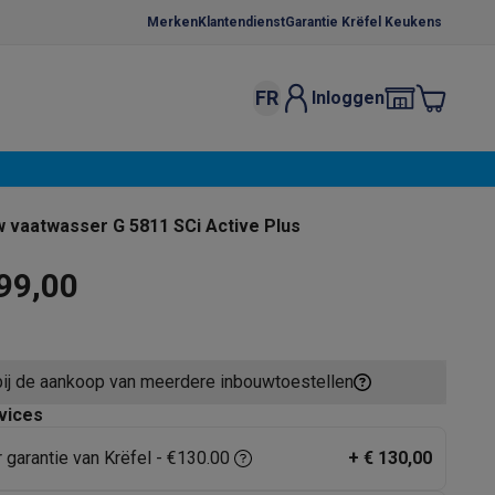
Merken
Klantendienst
Garantie Krëfel Keukens
FR
Inloggen
kels
Droogrekken
s
 microgolfovens
Inbouw wasmachines
 vaatwasser G 5811 SCi Active Plus
ten
99,00
bij de aankoop van meerdere inbouwtoestellen
o
Koffiezetapparaten
Koffie, capsules & pads
Accessoires
vices
r garantie van Krëfel - €130.00
+
€ 130,00