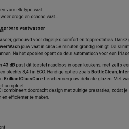
era's
Nikon camera's
Lenzen
14
Halve belading
en voor elk type vaat
5
Maximale reinigingstemperatu
en
Statieven & tripods
Action cam accessoires
 weer droge en schone vaat
Actieve droogtechniek
Duurtijd eco-programma
greerbare vaatwasser
aar
SM’s met toetsen
Refurbished smartphones
iPhone 17
Samsung G
Airdry Technology
Product informatie
asser, gebouwd voor dagelijks comfort en topprestaties. Dankzi
hoesjes
Screenprotectors
iPhone 17 Hoesjes
Galaxy S26 hoesjes
G
owerWash
jouw vaat in circa 58 minuten grondig reinigt. De sli
Krëfel code
ders
annen. Na het spoelen opent de deur automatisch voor een frisse
-C kabels
Lightning kabels
Powerbanks
44.7 kg
Merk
an
43 dB
past dit toestel naadloos in open keukens, met zelfs e
es
GSM houders auto
Micro SD-kaarten
Overige accessoires
, en slechts 8,4 l in ECO. Handige opties zoals
BottleClean
,
Int
598 mm
EAN
en
BrilliantGlassCare
beschermen jouw delicate glazen. Met war
rt compleet.
570 mm
Verkoperscode
s laptops
Copilot+ pc
Chromebooks
Monitors
Desktops
Ci combineert doordacht design met zuinige prestaties, zodat je 
akers
PC headsets
Microfoons
Docking stations
Externe DVD spe
 en efficiënter te maken.
805 mm
Productveiligheid
b
Tablethoezen
E-readers
Accessoires
600 mm
Verantwoordelijke marktdeeln
 adapters
Mesh Wi-Fi
Switches
Netwerkkabels
de EU
570 mm
SD-kaarten
CD's & DVD's
ont