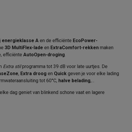
ur
75 °C
258 min
alaxy Fold8
j
energieklasse A
en de efficiënte
EcoPower-
alaxy Flip8 & Fold8 (Ultra) hoesjes
mme
3D MultiFlex-lade
en
ExtraComfort-rekken
maken
12007864
, efficiënte
AutoOpen-droging
.
Miele
en
Extra stil
programma tot 39 dB voor late uurtjes. De
enseZone
,
Extra droog
en
Quick
geven je voor elke lading
4002516915492
mwateraansluiting tot 60°C,
halve belading
,
12868110
elke dag geniet van blinkend schone vaat en lagere
lers
emer in
MIELE