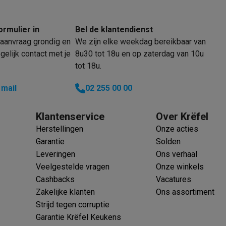
ormulier in
Bel de klantendienst
aanvraag grondig en
We zijn elke weekdag bereikbaar van
klein elektro
Solden op multimedia
Solden op TV & audio
elijk contact met je
8u30 tot 18u en op zaterdag van 10u
Black Friday
tot 18u.
lijke winkelbeleving
Niet tevreden, geld terug
 mail
02 255 00 00
ie
TV installatie
etaling
Alma: betaal in 2 of 3 keer
Klarna: betaal binnen 30 dagen
everingsuur
Zakelijke klanten
ProteKt: verzeker je toestel
Swap Pro
Klantenservice
Over Krëfel
 kookplaat past bij jouw keuken?
Meer...
Herstellingen
Onze acties
..
Garantie
Solden
ituatie
Hoofdtelefoon of oortjes?
Meer...
Leveringen
Ons verhaal
 je een elektrische step?
Hoe kies je een drone ?
Veelgestelde vragen
Onze winkels
Cashbacks
Vacatures
 groot elektro
Outlet klein elektro
Outlet TV & audio
Outlet accesso
Zakelijke klanten
Ons assortiment
Strijd tegen corruptie
Garantie Krëfel Keukens