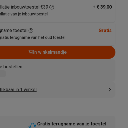
allatie inbouwtoestel €39
+
€ 39,00
allatie van je inbouwtoestel
gname toestel
Gratis
gratis terugname van het oud toestel
In winkelmandje
akken
Accessoires
e bestellen
ikbaar in 1 winkel
kels
Droogrekken
Gratis terugname van je toestel