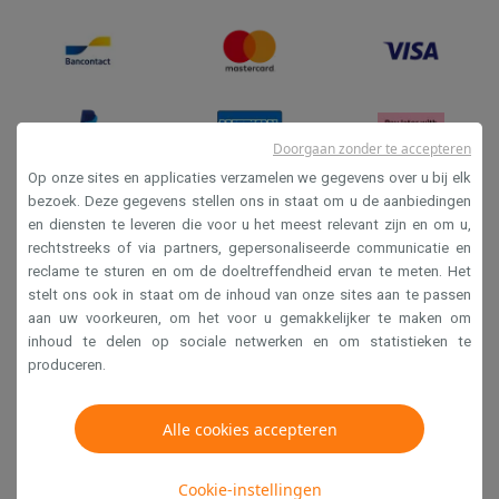
Doorgaan zonder te accepteren
Op onze sites en applicaties verzamelen we gegevens over u bij elk
bezoek. Deze gegevens stellen ons in staat om u de aanbiedingen
en diensten te leveren die voor u het meest relevant zijn en om u,
Verkoopsvoorwaarden
rechtstreeks of via partners, gepersonaliseerde communicatie en
Privacy
reclame te sturen en om de doeltreffendheid ervan te meten. Het
stelt ons ook in staat om de inhoud van onze sites aan te passen
Disclaimer
aan uw voorkeuren, om het voor u gemakkelijker te maken om
Cookies
inhoud te delen op sociale netwerken en om statistieken te
produceren.
Krëfel NV - Steenstraat 44 - Industriezone 4 "T Sas",
Alle cookies accepteren
1851 Humbeek, België
BTW BE 0400.673.544
Cookie-instellingen