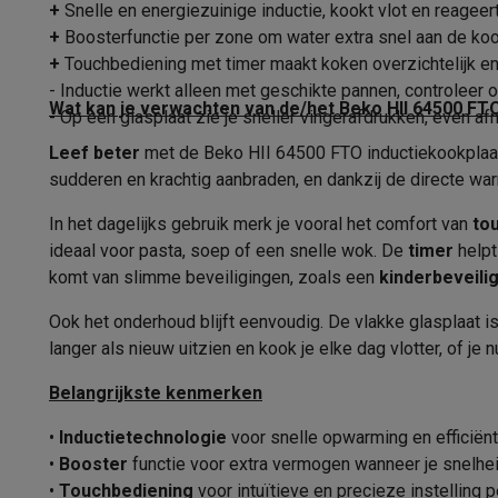
Fototoestellen
Digitale camera's
Instant camera's
Canon cam
+
Snelle en energiezuinige inductie, kookt vlot en reagee
Aansluiting
Video
GoPro
Action cams
Drones
Camcorder
+
Boosterfunctie per zone om water extra snel aan de ko
Aansluitwaarde
Foto accessoires
Cameratassen
Flitsers & filters
SD-kaart
+
Touchbediening met timer maakt koken overzichtelijk en
Telefonie & smartwatches
- Inductie werkt alleen met geschikte pannen, controleer 
Aansluitsnoer meegeleverd
Wat kan je verwachten van de/het Beko HII 64500 FT
- Op een glasplaat zie je sneller vingerafdrukken, even a
GSM's
Smartphones
Apple iPhone
Samsung smartphones
G
Refurbished
Refurbished smartphones
BuyBack
Leef beter
Stekker meegeleverd
met de Beko HII 64500 FTO inductiekookplaat,
GSM bescherming
iPhone hoesjes
Samsung hoesjes
Alle 
sudderen en krachtig aanbraden, en dankzij de directe wa
Eenvoudig te installeren
Smartwatches
Smartwatches
Activity Trackers
Bandjes
Opla
In het dagelijks gebruik merk je vooral het comfort van
to
GSM opladers
Opladers en kabels
Draadloze opladers
USB
Fysieke kenmerken
ideaal voor pasta, soep of een snelle wok. De
timer
helpt
GSM accessoires
AirTags & GPS trackers
Draadloze oortj
komt van slimme beveiligingen, zoals een
kinderbeveili
Vaste telefoons
Vaste telefoons
Walkie talkies
Babyfoons
Breedte
Computers & tablets
Ook het onderhoud blijft eenvoudig. De vlakke glasplaat is
Diepte
Computers
Laptops
Gaming laptops
Apple MacBook
Window
langer als nieuw uitzien en kook je elke dag vlotter, of je
Randapparatuur IT
Muizen
Toetsenborden
Webcams
PC spe
Hoogte
Belangrijkste kenmerken
Tablets & e-readers
Tablets
Apple iPad
Samsung Galaxy Ta
Printen
Printers
Inktpatronen & papier
Cricut
Type kookvlak
•
Inductietechnologie
voor snelle opwarming en efficiënt
Netwerk & wifi
Routers & access points
Powerline & Wi-Fi
•
Booster
functie voor extra vermogen wanneer je snelhe
Kleur
Geheugen & opslag
Externe harde schijven
SSD
USB-sticks
•
Touchbediening
voor intuïtieve en precieze instelling 