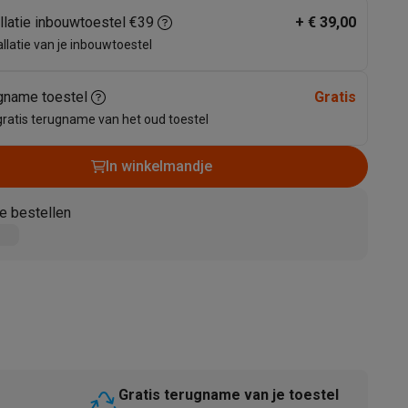
allatie inbouwtoestel €39
+
€ 39,00
allatie van je inbouwtoestel
gname toestel
Gratis
gratis terugname van het oud toestel
In winkelmandje
akken
Accessoires
e bestellen
kels
Droogrekken
Gratis terugname van je toestel