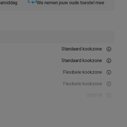
 namiddag
We nemen jouw oude toestel mee
Standaard kookzone
Thermometers
Accessoires
Standaard kookzone
Flexibele kookzone
Flexibele kookzone
2600 W
1800 W
1800 W