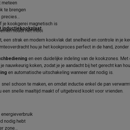
era's
Nikon camera's
Lenzen
rt meteen
Vermogen 4e kookzone
220 - 240 V (32 A)
ok te brengen
Gebruiksgemak
7400 W
en
Statieven & tripods
Action cam accessoires
 precies
of je kookgerei magnetisch is
Timer
O inductiekookplaat
fnemen houdt het mooi
SM’s met toetsen
Refurbished smartphones
iPhone 17
Samsung G
 een strak en modern kookvlak dat snelheid en controle in je k
Kookpandetectie
hoesjes
Screenprotectors
iPhone 17 Hoesjes
Galaxy S26 hoesjes
G
rmteoverdracht hou je het kookproces perfect in de hand, zonder
Pauzeerfunctie
ders
uchbediening
en een duidelijke indeling van de kookzones. Met
-C kabels
Lightning kabels
Powerbanks
Connectiviteit met dampkap
 je nauwkeurig koken, zodat je je aandacht bij het gerecht kan hou
es
GSM houders auto
Micro SD-kaarten
Overige accessoires
ging
en automatische uitschakeling wanneer dat nodig is.
Product informatie
600 mm
 snel schoon te maken, en omdat inductie enkel de pan verwarmt, b
520 mm
Krëfel code
s laptops
Copilot+ pc
Chromebooks
Monitors
Desktops
 nu een snelle maaltijd maakt of uitgebreid kookt voor vrienden.
akers
PC headsets
Microfoons
Docking stations
Externe DVD spe
60 mm
Merk
b
Tablethoezen
E-readers
Accessoires
Keramisch glas
EAN
 energieverbruik
 adapters
Mesh Wi-Fi
Switches
Netwerkkabels
id nodig hebt
Zwart
Verkoperscode
SD-kaarten
CD's & DVD's
per zone