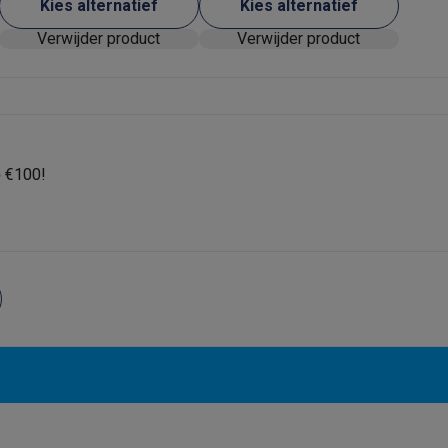
Kies alternatief
Kies alternatief
Verwijder product
Verwijder product
 laptops
BuyBack
ques
Stofzuigers met ecocheques
Strijkijzers met ecocheques
Ste
p
€100!
 met ecocheques
Bruiswatertoestellen met ecocheques
Waterfilt
s
Diepvriezers met ecocheques
Ovens met ecocheques
Fornuiz
Koptelefoons met ecocheques
Oortjes met ecocheques
Platensp
ptops met ecocheques
Monitors met ecocheques
Powerbanks m