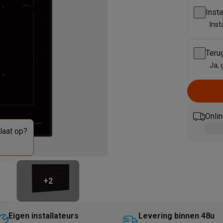
enders
Soepmakers
Hakmolens
Accessoires
Inst
kokers
Kookrobots
Pastamachines
Opzetkookplaten
Accessoires
Inst
i
Pizzamakers
Accessoires
barbecues
Accessoires
nen
Waterfilterpatronen
Ijsblokjesmachines
Teru
toestellen
Keukengerei & gadgets
Ja, 
verse desserten
oires
Sledestofzuigers
Handstofzuigers
Bouwstofzuigers
Stofzuigerz
Onlin
adrobots
Robot ramenwassers
laat op?
Hogedrukreinigers
Ruitenwassers
Dweilsystemen
Accessoires
e strijkplanken
Strijkplanken
Accessoires
es
+
2
ntvochtigers
Weerstations
en droogkast sets
Was-droogcombinaties
Tussenkaders en sok
Eigen installateurs
Levering binnen 48u