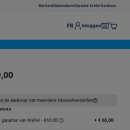
Merken
Klantendienst
Garantie Krëfel Keukens
FR
Inloggen
kels
Droogrekken
s
 microgolfovens
Inbouw wasmachines
ten
9,00
bij de aankoop van meerdere inbouwtoestellen
o
Koffiezetapparaten
Koffie, capsules & pads
Accessoires
vices
r garantie van Krëfel - €65.00
+
€ 65,00