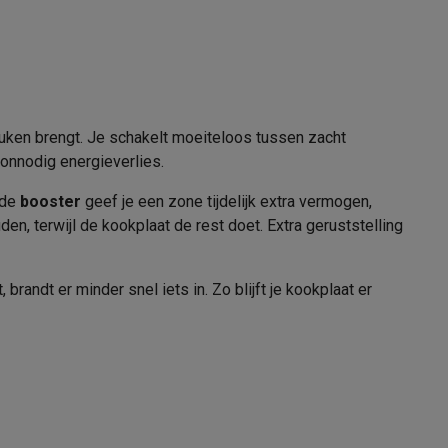
2000 W
alaxy Fold8
euken brengt. Je schakelt moeiteloos tussen zacht
alaxy Flip8 & Fold8 (Ultra) hoesjes
 onnodig energieverlies.
 de
booster
geef je een zone tijdelijk extra vermogen,
den, terwijl de kookplaat de rest doet. Extra geruststelling
randt er minder snel iets in. Zo blijft je kookplaat er
12008133
lers
Beko
8690842771972
HII 64500 FTO