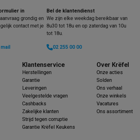
ormulier in
Bel de klantendienst
aanvraag grondig en
We zijn elke weekdag bereikbaar van
elijk contact met je
8u30 tot 18u en op zaterdag van 10u
klein elektro
Solden op multimedia
Solden op TV & audio
tot 18u.
Black Friday
 mail
02 255 00 00
lijke winkelbeleving
Niet tevreden, geld terug
ie
TV installatie
etaling
Alma: betaal in 2 of 3 keer
Klarna: betaal binnen 30 dagen
Klantenservice
Over Krëfel
everingsuur
Zakelijke klanten
ProteKt: verzeker je toestel
Swap Pro
Herstellingen
Onze acties
 kookplaat past bij jouw keuken?
Meer...
Garantie
Solden
..
Leveringen
Ons verhaal
ituatie
Hoofdtelefoon of oortjes?
Meer...
Veelgestelde vragen
Onze winkels
 je een elektrische step?
Hoe kies je een drone ?
Cashbacks
Vacatures
Zakelijke klanten
Ons assortiment
 groot elektro
Outlet klein elektro
Outlet TV & audio
Outlet accesso
Strijd tegen corruptie
Garantie Krëfel Keukens