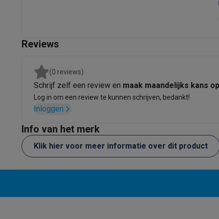
Eco producten
Ecocheques
Info ecocheques
Alle eco producten
Alle eco promoties
Refurbished
Reviews
Refurbished smartphones
Refurbished tablets
Refurbished
Huishouden
(0 reviews)
Wasmachines met ecocheques
Droogkasten met ecoche
Schrijf zelf een review en
maak maandelijks kans o
Kleine keukentoestellen
Log in om een review te kunnen schrijven, bedankt!
Kleine keukentoestellen met ecocheques
Koffiemachines
Inloggen
Grote keukentoestellen
Vaatwassers met ecocheques
Koelkasten met ecocheque
Info van het merk
Airco
Klik hier voor meer informatie over dit product
Airco's met ecocheques
TV & audio
TV met ecocheques
Bluetooth speakers met ecocheques
Multimedia & telefonie
Smartphones met ecocheques
Tablets met ecocheques
La
Transport