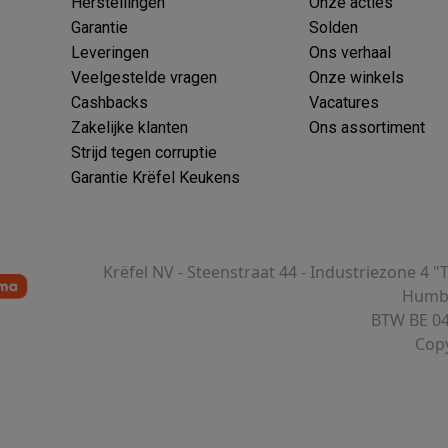
Herstellingen
Onze acties
Garantie
Solden
Leveringen
Ons verhaal
Veelgestelde vragen
Onze winkels
Cashbacks
Vacatures
 laptops
BuyBack
Zakelijke klanten
Ons assortiment
Strijd tegen corruptie
ques
Stofzuigers met ecocheques
Strijkijzers met ecocheques
Ste
Garantie Krëfel Keukens
 met ecocheques
Bruiswatertoestellen met ecocheques
Waterfilt
s
Diepvriezers met ecocheques
Ovens met ecocheques
Fornuiz
Krëfel NV - Steenstraat 44 - Industriezone 4 "
Humbe
BTW BE 04
Copy
Koptelefoons met ecocheques
Oortjes met ecocheques
Platensp
ptops met ecocheques
Monitors met ecocheques
Powerbanks m