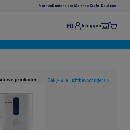
Merken
Klantendienst
Garantie Krëfel Keukens
FR
Inloggen
kels
Droogrekken
s
 microgolfovens
Inbouw wasmachines
ten
natieve producten
Bekijk alle luchtbevochtigers
o
Koffiezetapparaten
Koffie, capsules & pads
Accessoires