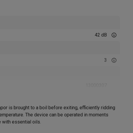
42 dB
3
Thermometers
Accessoires
13000307
Boneco
 is brought to a boil before exiting, efficiently ridding
7611408016130
rm temperature. The device can be operated in moments
 with essential oils.
S200