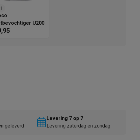
.1
eco
tbevochtiger U200
9,95
akken
Accessoires
Levering 7 op 7
en geleverd
Levering zaterdag en zondag
kels
Droogrekken