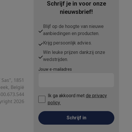
Schrijf je in voor onze
nieuwsbrief!
Blijf op de hoogte van nieuwe
aanbiedingen en producten.
Krijg persoonlijk advies.
elstofzuigers met ecocheques
Sledestofzuigers met ecochequ
Win leuke prijzen dankzij onze
wedstrijden.
erkannen
Keukenaccessoires met ecocheques
Jouw e-mailadres
en met ecocheques
Dampkappen met ecocheques
Kookplaten me
T Sas", 1851
ek, België
00.673.544
Ik ga akkoord met
de privacy
right 2026
policy.
elers met ecocheques
Schrijf in
et ecocheques
Inkt en papier met ecocheques