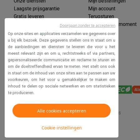
Onze diensten
Mijn bestellingen
Eco producten
Laagste prijsgarantie
Mijn account
Ecocheques
Gratis leveren
Terugsturen
Info ecocheques
Alle eco producten
Alle eco promoties
Verlengde garantie
Mijn leveringsmoment
Refurbished
Doorgaan zonder te accepteren
Ecocheques
Refurbished smartphones
Refurbished tablets
Refurbished
Op onze sites en applicaties verzamelen we gegevens over
Veilig betalen
u bij elk bezoek. Deze gegevens stellen ons in staat om u
Huishouden
de aanbiedingen en diensten te leveren die voor u het
Toegankelijkheidsverklaring
Wasmachines met ecocheques
Droogkasten met ecoche
meest relevant zijn en om u, rechtstreeks of via partners,
Kleine keukentoestellen
gepersonaliseerde communicatie en reclame te sturen en
Kleine keukentoestellen met ecocheques
Koffiemachines
om de doeltreffendheid ervan te meten. Het stelt ons ook
Grote keukentoestellen
in staat om de inhoud van onze sites aan te passen aan uw
Vaatwassers met ecocheques
Koelkasten met ecocheque
voorkeuren, om het voor u gemakkelijker te maken om
inhoud te delen op sociale netwerken en om statistieken
Airco
te produceren.
Airco's met ecocheques
TV & audio
TV met ecocheques
Bluetooth speakers met ecocheques
Alle cookies accepteren
Verkoopsvoorwaarden
Privacy
Disclaimer
Cookies
Multimedia & telefonie
Smartphones met ecocheques
Tablets met ecocheques
La
Cookie-instellingen
Transport