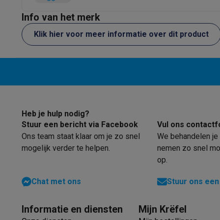
Software
Windows & Microsoft Office
Anti-Virus
Overige s
Info van het merk
Toebehoren IT
Opladers & kabels
Tassen & sleeves
Steune
Gaming
Klik hier voor meer informatie over dit product
PlayStation
PlayStation 5
PS5 games
PS4 games
Playstati
Nintendo
Nintendo Switch 2
Nintendo Switch games
Ninten
Xbox
Xbox games
Xbox controllers
Xbox headsets
Xbox ac
PC gaming
Gaming laptops
Gaming PC
Gaming monitors
Gam
Gaming setup
Gaming headsets
Gaming microfoons
Gaming
Gaming consoles
Heb je hulp nodig?
Smart home & devices
Stuur een bericht via Facebook
Vul ons contactf
Smartwatches
Smartwatches
Activity Trackers
Bandjes
Opla
Ons team staat klaar om je zo snel
We behandelen je 
Mobiliteit
Elektrische steps
Dashcams
GPS
Coyote
Elektris
mogelijk verder te helpen.
nemen zo snel mog
Veiligheid & bescherming
Bewakingscamera's
Alarmsyste
op.
Contactloos betalen
Betaalterminals
Accessoires SumUp
Omgeving & comfort
Verlichting
Plug & play zonnepanelen
Chat met ons
Stuur ons een
Entertainment
Smart TV
Smart speakers
Google TV Streame
Keuken
Slimme koelkasten
Slimme vaatwassers
Slimme e
Informatie en diensten
Mijn Krëfel
Huishouden & gezondheid
Slimme wasmachines
Slimme d