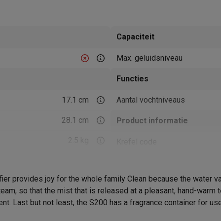
Huisdierverzorging
GPS trackers dieren
tels
Multistylers
Krulspelden
Capaciteit
terflossers
groomers
Tondeuses
Scheerkoppen
Accessoires
Max. geluidsniveau
etverzorging
Accessoires
Functies
massage
Massage guns
17.1 cm
Aantal vochtniveaus
rostimulatie apparaten
Bloedcirculatie apparaten
Infraroodlampen
sols
Luchtbevochtigers
28.1 cm
Product informatie
g TV
TCL TV
TV steunen
Beamers
2.5 kg
Krëfel code
diastreamers
DVD & Blu-Ray spelers
285 W
Merk
efoons
Oortjes
Draadloze oortjes
Sportoortjes
ty speakers
r provides joy for the whole family Clean because the water vapor
EAN
s
 steam, so that the mist that is released at a pleasant, hand-wa
ent. Last but not least, the S200 has a fragrance container for use
Wit
Verkoperscode
pelers
Audio accessoires