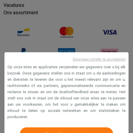
Vacatures
Ons assortiment
Doorgaan zonder te accepteren
Op onze sites en applicaties verzamelen we gegevens over u bij elk
bezoek. Deze gegevens stellen ons in staat om u de aanbiedingen
en diensten te leveren die voor u het meest relevant zijn en om u,
Verkoopsvoorwaarden
rechtstreeks of via partners, gepersonaliseerde communicatie en
Privacy
reclame te sturen en om de doeltreffendheid ervan te meten. Het
stelt ons ook in staat om de inhoud van onze sites aan te passen
Disclaimer
aan uw voorkeuren, om het voor u gemakkelijker te maken om
Cookies
inhoud te delen op sociale netwerken en om statistieken te
produceren.
Krëfel NV - Steenstraat 44 - Industriezone 4 "T Sas",