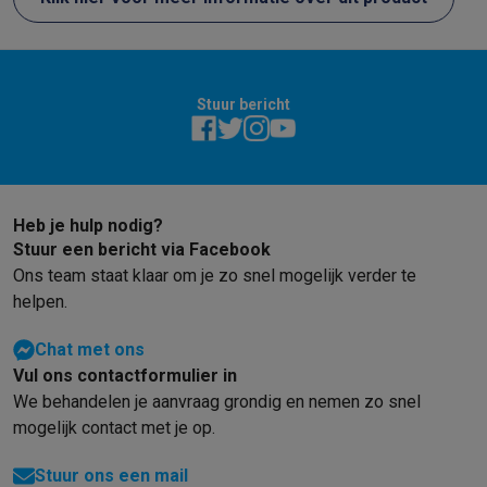
Refurbished
Refurbished smartphones
Refurbished tablets
Refurbished lap
Huishouden
Wasmachines met ecocheques
Droogkasten met ecocheques
Stuur bericht
Kleine keukentoestellen
Kleine keukentoestellen met ecocheques
Koffiemachines met
Grote keukentoestellen
Vaatwassers met ecocheques
Koelkasten met ecocheques
Die
Airco
Heb je hulp nodig?
Airco's met ecocheques
Stuur een bericht via Facebook
TV & audio
Ons team staat klaar om je zo snel mogelijk verder te
TV met ecocheques
Bluetooth speakers met ecocheques
Kopt
helpen.
Multimedia & telefonie
Smartphones met ecocheques
Tablets met ecocheques
Laptop
Chat met ons
Transport
Vul ons contactformulier in
We behandelen je aanvraag grondig en nemen zo snel
Elektrische steps met ecocheques
Eco initiatieven
mogelijk contact met je op.
Impact
Energie besparen
Recycleer je oud elektro
Stuur ons een mail
Info & acties