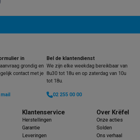
 laptops
BuyBack
ques
Stofzuigers met ecocheques
Strijkijzers met ecocheques
Ste
ormulier in
Bel de klantendienst
 met ecocheques
Bruiswatertoestellen met ecocheques
Waterfilt
aanvraag grondig en
We zijn elke weekdag bereikbaar van
elijk contact met je
8u30 tot 18u en op zaterdag van 10u
s
Diepvriezers met ecocheques
Ovens met ecocheques
Fornuiz
tot 18u.
 mail
02 255 00 00
Koptelefoons met ecocheques
Oortjes met ecocheques
Platensp
Klantenservice
Over Krëfel
Herstellingen
Onze acties
ptops met ecocheques
Monitors met ecocheques
Powerbanks m
Garantie
Solden
Leveringen
Ons verhaal