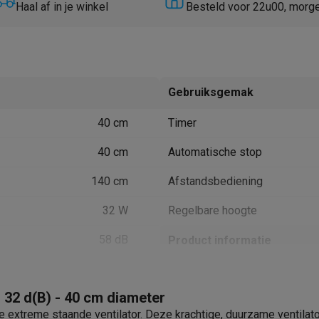
Huisdierverzorging
GPS trackers dieren
Haal af in je winkel
Besteld voor 22u00, morg
tels
Multistylers
Krulspelden
terflossers
groomers
Tondeuses
Scheerkoppen
Accessoires
Gebruiksgemak
etverzorging
Accessoires
40 cm
Timer
massage
Massage guns
rostimulatie apparaten
Bloedcirculatie apparaten
Infraroodlampen
40 cm
Automatische stop
sols
Luchtbevochtigers
140 cm
Afstandsbediening
g TV
TCL TV
TV steunen
Beamers
32 W
Regelbare hoogte
diastreamers
DVD & Blu-Ray spelers
efoons
Oortjes
Draadloze oortjes
Sportoortjes
58 dB
Product informatie
ty speakers
s
Krëfel code
: 32 d(B) - 40 cm diameter
Zwart
Merk
pelers
Audio accessoires
 extreme staande ventilator. Deze krachtige, duurzame ventilator