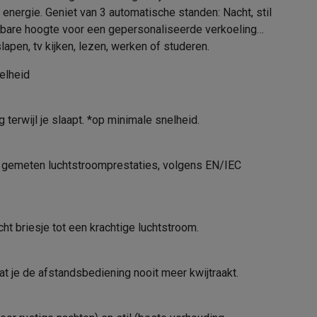
3121040090879
energie. Geniet van 3 automatische standen: Nacht, stil
telbare hoogte voor een gepersonaliseerde verkoeling
1830009087
apen, tv kijken, lezen, werken of studeren.
nelheid
alaxy Fold8
alaxy Flip8 & Fold8 (Ultra) hoesjes
terwijl je slaapt. *op minimale snelheid.
rn gemeten luchtstroomprestaties, volgens EN/IEC
ht briesje tot een krachtige luchtstroom.
lers
t je de afstandsbediening nooit meer kwijtraakt.