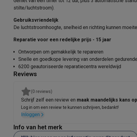
Geniet van een timer tot 12 uur, plus 3 automatische stand
Software
Windows & Microsoft Office
Anti-Virus
Overige s
stilte/luchtstroom).
Toebehoren IT
Opladers & kabels
Tassen & sleeves
Steune
Gaming
Gebruiksvriendelijk
PlayStation
PlayStation 5
PS5 games
PS4 games
Playstati
De luchtstroomhoogte, snelheid en richting kunnen moeite
Nintendo
Nintendo Switch 2
Nintendo Switch games
Ninten
Reparatie voor een redelijke prijs - 15 jaar
Xbox
Xbox games
Xbox controllers
Xbox headsets
Xbox ac
PC gaming
Gaming laptops
Gaming PC
Gaming monitors
Gam
Ontworpen om gemakkelijk te repareren
Gaming setup
Gaming headsets
Gaming microfoons
Gaming
Snelle en goedkope levering van onderdelen gedurende
Gaming consoles
6200 geautoriseerde reparatiecentra wereldwijd
Smart home & devices
Reviews
Smartwatches
Smartwatches
Activity Trackers
Bandjes
Opla
Mobiliteit
Elektrische steps
Dashcams
GPS
Coyote
Elektris
(0 reviews)
Veiligheid & bescherming
Bewakingscamera's
Alarmsyste
Schrijf zelf een review en
maak maandelijks kans o
Contactloos betalen
Betaalterminals
Accessoires SumUp
Log in om een review te kunnen schrijven, bedankt!
Omgeving & comfort
Verlichting
Plug & play zonnepanelen
Inloggen
Entertainment
Smart TV
Smart speakers
Google TV Streame
Keuken
Slimme koelkasten
Slimme vaatwassers
Slimme e
Info van het merk
Huishouden & gezondheid
Slimme wasmachines
Slimme d