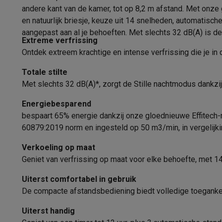
Fototoestellen
Digitale camera's
Instant camera's
Canon cam
Aantal bladen
andere kant van de kamer, tot op 8,2 m afstand. Met onze 
Video
GoPro
Action cams
Drones
Camcorder
en natuurlijk briesje, keuze uit 14 snelheden, automatisc
Type
Foto accessoires
Cameratassen
Flitsers & filters
SD-kaart
aangepast aan al je behoeften. Met slechts 32 dB(A) is de 
Telefonie & smartwatches
Extreme verfrissing
Type ventilator
Ontdek extreem krachtige en intense verfrissing die je in
GSM's
Smartphones
Apple iPhone
Samsung smartphones
G
Refurbished
Refurbished smartphones
BuyBack
Functies
Totale stilte
GSM bescherming
iPhone hoesjes
Samsung hoesjes
Alle 
Met slechts 32 dB(A)*, zorgt de Stille nachtmodus dankzij 
Smartwatches
Smartwatches
Activity Trackers
Bandjes
Opla
Aantal snelheden
GSM opladers
Opladers en kabels
Draadloze opladers
USB
Energiebesparend
Turbo functie
GSM accessoires
AirTags & GPS trackers
Draadloze oortj
bespaart 65% energie dankzij onze gloednieuwe Effitech-
Vaste telefoons
Vaste telefoons
Walkie talkies
Babyfoons
60879:2019 norm en ingesteld op 50 m3/min, in vergelij
Silence functie
Computers & tablets
Verkoeling op maat
Oscillatie
Computers
Laptops
Gaming laptops
Apple MacBook
Window
Geniet van verfrissing op maat voor elke behoefte, met 14 
Randapparatuur IT
Muizen
Toetsenborden
Webcams
PC spe
Richting
Tablets & e-readers
Tablets
Apple iPad
Samsung Galaxy Ta
Uiterst comfortabel in gebruik
Printen
Printers
Inktpatronen & papier
Cricut
De compacte afstandsbediening biedt volledige toegankelij
Netwerk & wifi
Routers & access points
Powerline & Wi-Fi
Uiterst handig
Geheugen & opslag
Externe harde schijven
SSD
USB-sticks