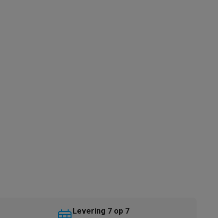
akken
Accessoires
kels
Droogrekken
Levering 7 op 7