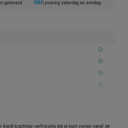
en geleverd
Levering zaterdag en zondag
Thermometers
Accessoires
13000528
Rowenta
 biedt krachtige verfrissing die je kunt voelen vanaf de