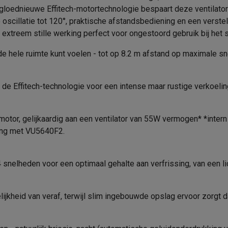
era's
Nikon camera's
Lenzen
5
EAN
gloednieuwe Effitech-motortechnologie bespaart deze ventilator 
he oscillatie tot 120°, praktische afstandsbediening en een vers
Ventilator
Verkoperscode
en
Statieven & tripods
Action cam accessoires
extreem stille werking perfect voor ongestoord gebruik bij het sl
Staande ventilator
 de hele ruimte kunt voelen - tot op 8.2 m afstand op maximale s
SM’s met toetsen
Refurbished smartphones
iPhone 17
Samsung G
hoesjes
Screenprotectors
iPhone 17 Hoesjes
Galaxy S26 hoesjes
G
de Effitech-technologie voor een intense maar rustige verkoeling 
ders
3
-C kabels
Lightning kabels
Powerbanks
es
GSM houders auto
Micro SD-kaarten
Overige accessoires
motor, gelijkaardig aan een ventilator van 55W vermogen* *inte
king met VU5640F2.
s laptops
Copilot+ pc
Chromebooks
Monitors
Desktops
snelheden voor een optimaal gehalte aan verfrissing, van een lic
akers
PC headsets
Microfoons
Docking stations
Externe DVD spe
b
Tablethoezen
E-readers
Accessoires
kheid van veraf, terwijl slim ingebouwde opslag ervoor zorgt da
 adapters
Mesh Wi-Fi
Switches
Netwerkkabels
SD-kaarten
CD's & DVD's