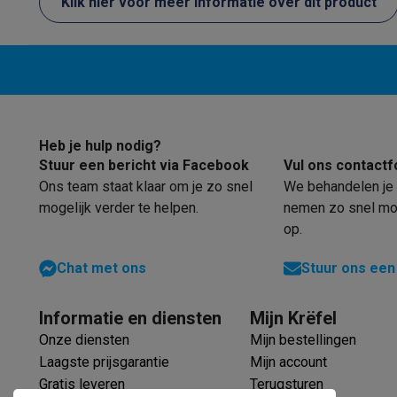
Klik hier voor meer informatie over dit product
Eco producten
Ecocheques
Info ecocheques
Alle eco producten
Alle eco promoties
Refurbished
Refurbished smartphones
Refurbished tablets
Refurbished
Huishouden
Wasmachines met ecocheques
Droogkasten met ecoche
Heb je hulp nodig?
Kleine keukentoestellen
Stuur een bericht via Facebook
Vul ons contactf
Kleine keukentoestellen met ecocheques
Koffiemachines
Ons team staat klaar om je zo snel
We behandelen je 
Grote keukentoestellen
mogelijk verder te helpen.
nemen zo snel mog
Vaatwassers met ecocheques
Koelkasten met ecocheque
op.
Airco
Chat met ons
Stuur ons een
Airco's met ecocheques
TV & audio
TV met ecocheques
Bluetooth speakers met ecocheques
Informatie en diensten
Mijn Krëfel
Multimedia & telefonie
Onze diensten
Mijn bestellingen
Smartphones met ecocheques
Tablets met ecocheques
La
Laagste prijsgarantie
Mijn account
Transport
Gratis leveren
Terugsturen