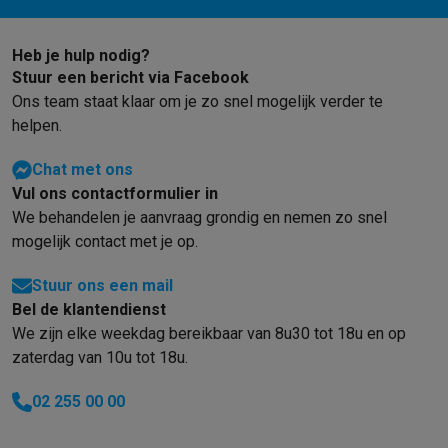
Info ecocheques
Alle eco producten
Alle eco promoties
Refurbished
Refurbished smartphones
Refurbished tablets
Refurbished lap
Heb je hulp nodig?
Huishouden
Stuur een bericht via Facebook
Wasmachines met ecocheques
Droogkasten met ecocheques
Ons team staat klaar om je zo snel mogelijk verder te
Kleine keukentoestellen
helpen.
Kleine keukentoestellen met ecocheques
Koffiemachines met
Chat met ons
Grote keukentoestellen
Vul ons contactformulier in
Vaatwassers met ecocheques
Koelkasten met ecocheques
Die
We behandelen je aanvraag grondig en nemen zo snel
Airco
mogelijk contact met je op.
Airco's met ecocheques
TV & audio
Stuur ons een mail
TV met ecocheques
Bluetooth speakers met ecocheques
Kopt
Bel de klantendienst
Multimedia & telefonie
We zijn elke weekdag bereikbaar van 8u30 tot 18u en op
Smartphones met ecocheques
Tablets met ecocheques
Laptop
zaterdag van 10u tot 18u.
Transport
Elektrische steps met ecocheques
02 255 00 00
Eco initiatieven
Impact
Energie besparen
Recycleer je oud elektro