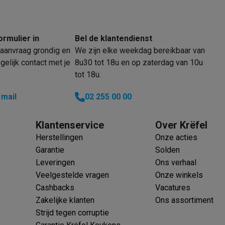
ormulier in
Bel de klantendienst
 laptops
BuyBack
aanvraag grondig en
We zijn elke weekdag bereikbaar van
elijk contact met je
8u30 tot 18u en op zaterdag van 10u
ques
Stofzuigers met ecocheques
Strijkijzers met ecocheques
Ste
tot 18u.
 met ecocheques
Bruiswatertoestellen met ecocheques
Waterfilt
 mail
02 255 00 00
s
Diepvriezers met ecocheques
Ovens met ecocheques
Fornuiz
Klantenservice
Over Krëfel
Herstellingen
Onze acties
Garantie
Solden
Leveringen
Ons verhaal
Koptelefoons met ecocheques
Oortjes met ecocheques
Platensp
Veelgestelde vragen
Onze winkels
Cashbacks
Vacatures
ptops met ecocheques
Monitors met ecocheques
Powerbanks m
Zakelijke klanten
Ons assortiment
Strijd tegen corruptie