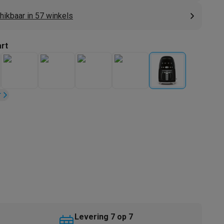
hikbaar in 57 winkels
rt
r
akken
Accessoires
kels
Droogrekken
Levering 7 op 7