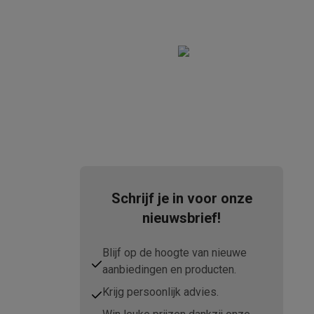
elstofzuigers met ecocheques
Sledestofzuigers met ecochequ
erkannen
Keukenaccessoires met ecocheques
en met ecocheques
Dampkappen met ecocheques
Kookplaten me
Schrijf je in voor onze
nieuwsbrief!
elers met ecocheques
Blijf op de hoogte van nieuwe
et ecocheques
Inkt en papier met ecocheques
aanbiedingen en producten.
Krijg persoonlijk advies.